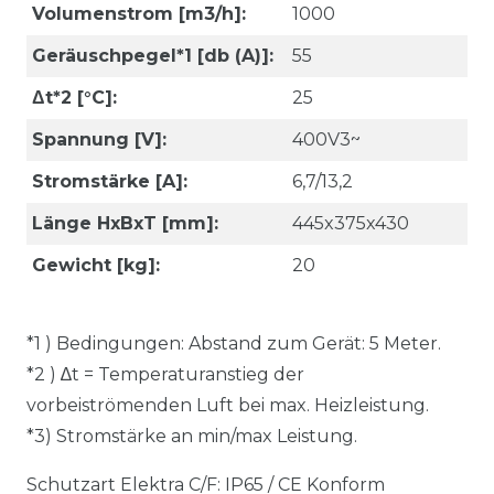
Volumenstrom [m3/h]:
1000
Geräuschpegel*1 [db (A)]:
55
Δt*2 [°C]:
25
Spannung [V]:
400V3~
Stromstärke [A]:
6,7/13,2
Länge HxBxT [mm]:
445x375x430
Gewicht [kg]:
20
*1 ) Bedingungen: Abstand zum Gerät: 5 Meter.
*2 ) ∆t = Temperaturanstieg der
vorbeiströmenden Luft bei max. Heizleistung.
*3) Stromstärke an min/max Leistung.
Schutzart Elektra C/F: IP65 / CE Konform