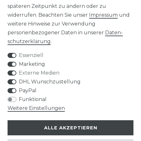
späteren Zeitpunkt zu ändern oder zu
widerrufen. Beachten Sie unser
Impressum
und
weitere Hinweise zur Verwendung
personenbezogener Daten in unserer
Daten­
Widerrufs­recht
schutz­erklärung
.
Essenziell
Marketing
Externe Medien
Kontakt
VERTRAG WIDERRUFEN
DHL Wunschzustellung
PayPal
Funktional
Weitere Einstellungen
Klimaprofis GmbH & Co. KG
ALLE AKZEPTIEREN
Design & supervision by MILLER
© Copyright 2026 | Alle Rechte vorbehalten.