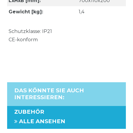
LxHxB [mm]:
700x110x200
Gewicht [kg]:
1,4
Schutzklasse: IP21
CE-konform
DAS KÖNNTE SIE AUCH
INTERESSIEREN
:
ZUBEHÖR
ALLE ANSEHEN