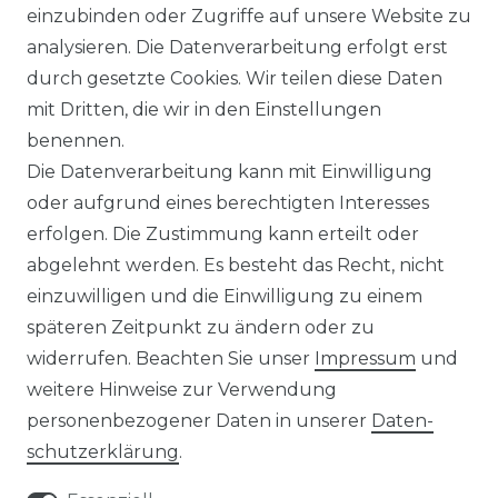
einzubinden oder Zugriffe auf unsere Website zu
UNTERNEHMEN
analysieren. Die Datenverarbeitung erfolgt erst
durch gesetzte Cookies. Wir teilen diese Daten
ÜBER UNS
mit Dritten, die wir in den Einstellungen
benennen.
MAGAZIN
Die Datenverarbeitung kann mit Einwilligung
oder aufgrund eines berechtigten Interesses
HERSTELLER
erfolgen. Die Zustimmung kann erteilt oder
abgelehnt werden. Es besteht das Recht, nicht
REFERENZEN
einzuwilligen und die Einwilligung zu einem
späteren Zeitpunkt zu ändern oder zu
widerrufen. Beachten Sie unser
Impressum
und
weitere Hinweise zur Verwendung
personenbezogener Daten in unserer
Daten­
Widerrufs­recht
schutz­erklärung
.