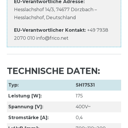
EU-Verantwortliche
Adresse:
Hesslachshof
14/3
,
74677
Dörzbach –
Hesslachshof
,
Deutschland
EU-Verantwortlicher
Kontakt:
+49 7938
2070 010
info@frico.net
TECHNISCHE DATEN:
Typ:
SH17531
Leistung [W]:
175
Spannung [V]:
400V~
Stromstärke [A]:
0,4