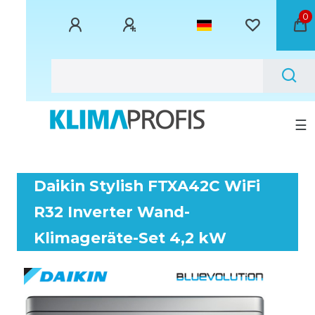
0
☰
Daikin Stylish FTXA42C WiFi
R32 Inverter Wand-
Klimageräte-Set 4,2 kW