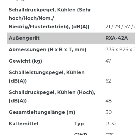
Schalldruckpegel, Kühlen (Sehr
hoch/Hoch/Nom./
Niedrig/Flüsterbetrieb), (dB(A))
21 / 29 / 37 /
Außengerät
RXA-42A
Abmessungen (H x B x T, mm)
735 x 825 x
Gewicht (kg)
47
Schallleistungspegel, Kühlen
(dB(A))
62
Schalldruckpegel, Kühlen (Hoch),
(dB(A))
48
Gesamtleitungslänge (m)
30
Kältemittel
Typ
R-32