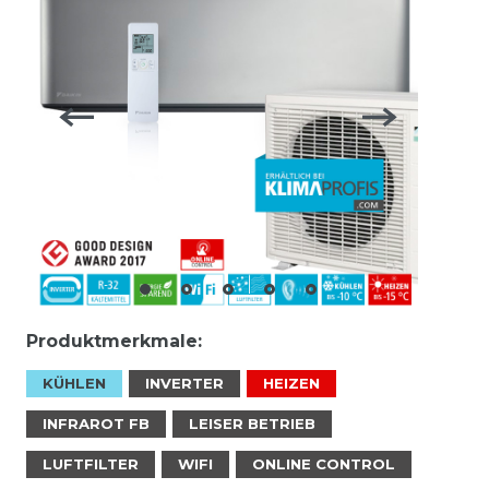
Produktmerkmale:
KÜHLEN
INVERTER
HEIZEN
INFRAROT FB
LEISER BETRIEB
LUFTFILTER
WIFI
ONLINE CONTROL