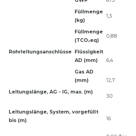
GWP
675
Füllmenge
1,3
(kg)
Füllmenge
0,88
(TCO₂eq)
Rohrleitungsanschlüsse
Flüssigkeit
AD (mm)
6,4
Gas AD
(mm)
12,7
Leitungslänge, AG - IG, max. (m)
30
Leitungslänge, System, vorgefü
llt
16
bis (m)