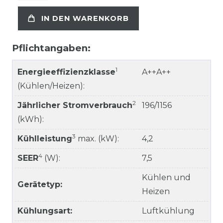
IN DEN WARENKORB
Pflichtangaben:
1
Energieeffizienzklasse
A++A++
(Kühlen/Heizen):
2
Jährlicher Stromverbrauch
196/1156
(kWh):
3
Kühlleistung
max. (kW):
4,2
4
SEER
(W):
7,5
Kühlen und
Gerätetyp:
Heizen
Kühlungsart:
Luftkühlung