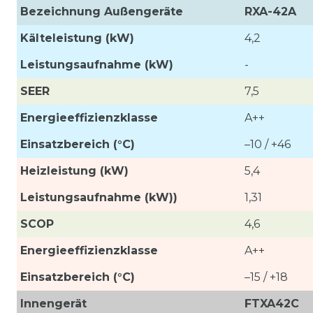
Bezeichnung Außengeräte
RXA-42A
Kälteleistung (kW)
4,2
Leistungsaufnahme
(kW)
-
SEER
7,5
Energieeffizienzklasse
A++
Einsatzbereich (°C)
–10 / +46
Heizleistung (kW)
5,4
Leistungsaufnahme (kW))
1,31
SCOP
4,6
Energieeffizienzklasse
A++
Einsatzbereich (°C)
–15 / +18
Innengerät
FTXA42C