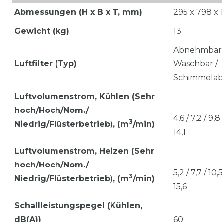
Abmessungen (H x B x T, mm)
295 x 798 x 
Gewicht (kg)
13
Abnehmbar 
Luftfilter (Typ)
Waschbar /
Schimmelab
Luftvolumenstrom, Kü
hlen (Sehr
hoch/Hoch/Nom./
4,6 / 7,2 / 9,8 
3
Niedrig/Flüsterbetrieb), (m
/min)
14,1
Luftvolumenstrom, Heizen
(Sehr
hoch/Hoch/Nom./
5,2 / 7,7 / 10,5
3
Niedrig/Flüsterbetrieb), (m
/min)
15,6
Schallleistungspegel (Kühlen,
dB(A))
60