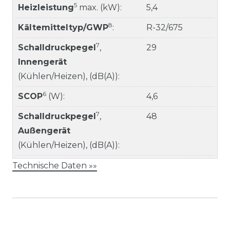
5
Heizleistung
max. (kW):
5,4
8
Kältemitteltyp/GWP
:
R-32/675
7
Schalldruckpegel
,
29
Innengerät
(Kühlen/Heizen), (dB(A)):
6
SCOP
(W):
4,6
7
Schalldruckpegel
,
48
Außengerät
(Kühlen/Heizen), (dB(A)):
Technische Daten »»