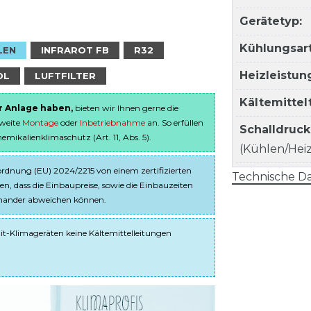
Gerätetyp:
Kühlungsart
LEN
INFRAROT FB
R32
Heizleistun
OL
LUFTFILTER
Kältemitte
er Anlage haben,
bieten wir Ihnen gerne die
sweite
Montage
oder
Inbetriebnahme
an. So erfüllen
Schalldruc
ikalienklimaschutz (Art. 11, Abs. 5).
(Kühlen/Heize
dnung (EU) 2024/2215 von einem zertifizierten
Technische Da
en, dass die Einbaupreise, sowie die Einbauzeiten
einander abweichen können.
it-Klimageräten keine Kältemittelleitungen