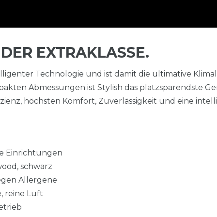
 DER EXTRAKLASSE.
elligenter Technologie und ist damit die ultimative Klim
akten Abmessungen ist Stylish das platzsparendste Gerä
enz, höchsten Komfort, Zuverlässigkeit und eine intell
le Einrichtungen
kwood, schwarz
 gegen Allergene
, reine Luft
etrieb