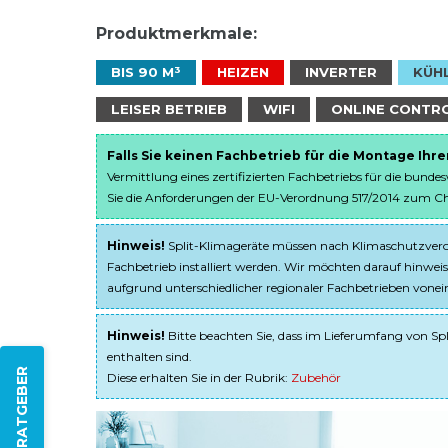
Produktmerkmale:
BIS 90 M³
HEIZEN
INVERTER
KÜH
LEISER BETRIEB
WIFI
ONLINE CONTR
Falls Sie keinen Fachbetrieb für die Montage Ihr
Vermittlung eines zertifizierten Fachbetriebs für die bunde
Sie die Anforderungen der EU-Verordnung 517/2014 zum Chem
Hinweis!
Split-Klimageräte müssen nach Klimaschutzveror
Fachbetrieb installiert werden. Wir möchten darauf hinweis
aufgrund unterschiedlicher regionaler Fachbetrieben von
Hinweis!
Bitte beachten Sie, dass im Lieferumfang von Spl
enthalten sind.
ZUM RATGEBER
Diese erhalten Sie in der Rubrik:
Zubehör