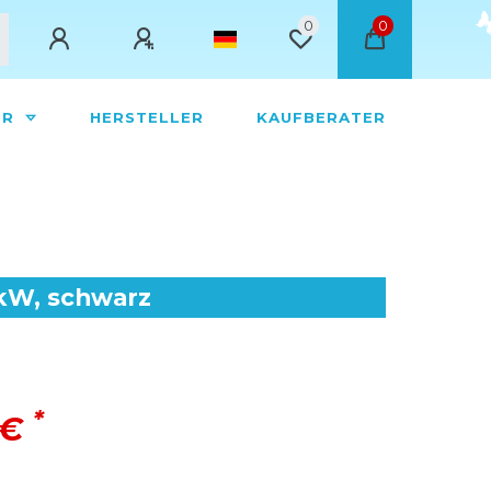
0
0
ÖR
HERSTELLER
KAUFBERATER
 kW, schwarz
*
 €