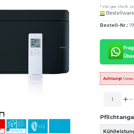
* inkl. ges. MwSt. zz
Bestellware
Bestell-Nr.
:
1
Frag
Über
Achtung!
Dieses
Pflichtang
Kühlleistun