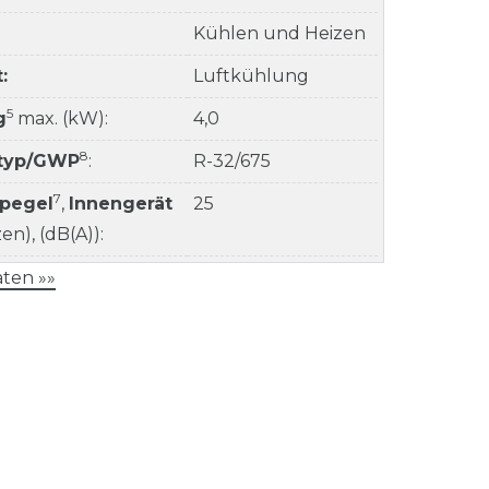
Kühlen und Heizen
:
Luftkühlung
5
g
max. (kW):
4,0
8
ltyp/GWP
:
R-32/675
7
kpegel
,
Innengerät
25
n), (dB(A)):
ten »»