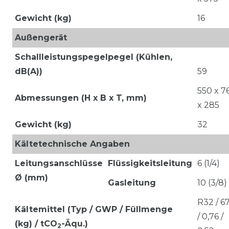
Gewicht (kg)
16
Außengerät
Schallleistungspegelpegel (Kühlen,
dB(A))
59
550 x 7
Abmessungen (H x B x T, mm)
x 285
Gewicht (kg)
32
Kältetechnische Angaben
Leitungsanschlüsse
Flüssigkeitsleitung
6 (1/4)
Ø (mm)
Gasleitung
10 (3/8)
R32 / 6
Kältemittel (Typ / GWP / Füllmenge
/ 0,76 /
(kg) / tCO
-Äqu.)
2