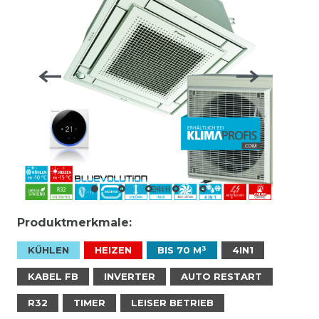
Produktmerkmale:
KÜHLEN
HEIZEN
BIS 70 M³
4IN1
KABEL FB
INVERTER
AUTO RESTART
R32
TIMER
LEISER BETRIEB