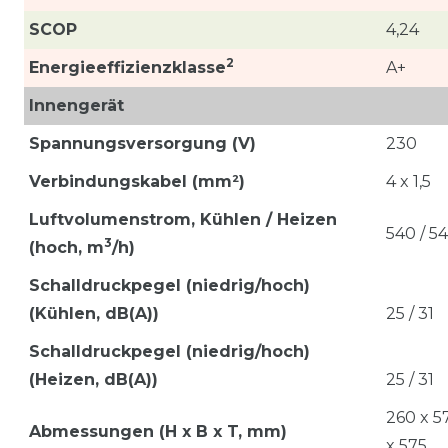
SCOP
4,24
2
Energieeffizienzklasse
A+
Innengerät
Spannungsversorgung (V)
230
Verbindungskabel (mm²)
4 x 1,5
Luftvolumenstrom,
Kühlen / Heizen
540 / 5
3
(hoch, m
/h)
Schalldruckpegel (niedrig/hoch)
(Kühlen, dB(A))
25 / 31
Schalldruckpegel (niedrig/hoch)
(Heizen, dB(A))
25 / 31
260 x 5
Abmessungen (H x B x T, mm)
x 575