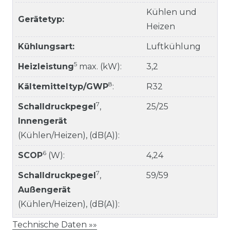
Kühlen und
Gerätetyp:
Heizen
Kühlungsart:
Luftkühlung
5
Heizleistung
max. (kW):
3,2
8
Kältemitteltyp/GWP
:
R32
7
Schalldruckpegel
,
25/25
Innengerät
(Kühlen/Heizen), (dB(A)):
6
SCOP
(W):
4,24
7
Schalldruckpegel
,
59/59
Außengerät
(Kühlen/Heizen), (dB(A)):
Technische Daten »»