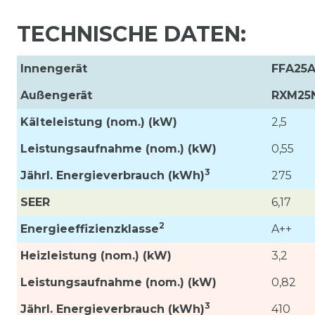
TECHNISCHE DATEN:
Innengerät
FFA25
Außengerät
RXM25
Kälteleistung (nom.) (kW)
2,5
Leistungsaufnahme (nom.)
(kW)
0,55
3
Jährl. Energieverbrauch (kWh)
275
SEER
6,17
2
Energieeffizienzklasse
A++
Heizleistung (nom.) (kW)
3,2
Leistungsaufnahme (nom.) (kW)
0,82
3
Jährl. Energieverbrauch (kWh)
410