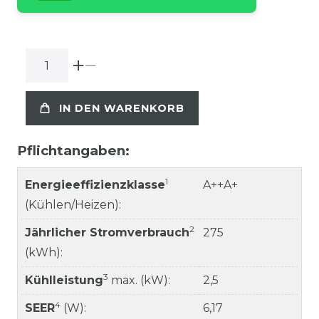
IN DEN WARENKORB
Pflichtangaben:
1
Energieeffizienzklasse
A++A+
(Kühlen/Heizen):
2
Jährlicher Stromverbrauch
275
(kWh):
3
Kühlleistung
max. (kW):
2,5
4
SEER
(W):
6,17