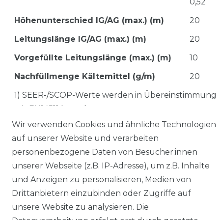
0,52
Höhenunterschied IG/AG (max.) (m)
20
Leitungslänge IG/AG (max.) (m)
20
Vorgefüllte Leitungslänge (max.) (m)
10
Nachfüllmenge Kältemittel (g/m)
20
1) SEER-/SCOP-Werte werden in Übereinstimmung
mit EN14511 berechnet.
2) Energieeffizienzklassenskala von A+++ bis D.
Wir verwenden Cookies und ähnliche Technologien
3) Jährlicher Stromverbrauch: basierend auf
auf unserer Website und verarbeiten
durchschnittlich 500 Betriebsstunden pro Jahr bei
personenbezogene Daten von Besucher:innen
Volllast (= Nennleistung).
unserer Webseite (z.B. IP-Adresse), um z.B. Inhalte
und Anzeigen zu personalisieren, Medien von
Änderungen und Irrtümer vorbehalten.
Drittanbietern einzubinden oder Zugriffe auf
unsere Website zu analysieren. Die