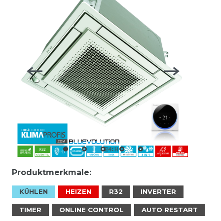
Produktmerkmale:
KÜHLEN
HEIZEN
R32
INVERTER
TIMER
ONLINE CONTROL
AUTO RESTART