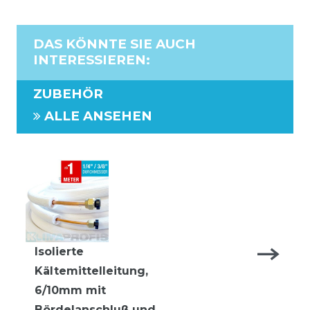
DAS KÖNNTE SIE AUCH
INTERESSIEREN
:
ZUBEHÖR
ALLE ANSEHEN
Isolierte
Kältemittelleitung,
6/10mm mit
Bördelanschluß und