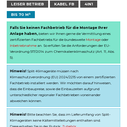
LEISER BETRIEB
KABEL FB
4IN1
BIS 70 M³
Falls Sie keinen Fachbetrieb für die Montage Ihrer
Anlage haben,
bieten wir Ihnen gerne die Vermittlung eines
zertifizierten Fachbetriebs für die bundesweite
Montage
oder
Inbetriebnahme
an. So erfüllen Sie die Anforderungen der EU-
Verordnung 517/2014 zum Chemikalienklimaschutz (Art. 11, Abs.
5).
Hinweis!
Split-Klimageräte müssen nach
Klimaschutzverordnung (EU) 2024/2215 von einem zertifizierten
Fachbetrieb installiert werden. Wir möchten darauf hinweisen,
dass die Einbaupreise, sowie die Einbauzeiten aufgrund
unterschiedlicher regionaler Fachbetrieben voneinander
abweichen können.
Hinweis!
Bitte beachten Sie, dass im Lieferumfang von Split-
Klimageräten keine Kältemittelleitungen enthalten sind.
Diese erhalten Sie in der Rubrik:
Zubehör