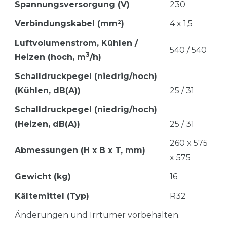
Spannungsversorgung (V)
230
Verbindungskabel (mm²)
4 x 1,5
Luftvolumenstrom,
Kühlen /
540 / 540
3
Heizen (hoch, m
/h)
Schalldruckpegel (niedrig/hoch)
(Kühlen, dB(A))
25 / 31
Schalldruckpegel (niedrig/hoch)
(Heizen, dB(A))
25 / 31
260 x 575
Abmessungen (H x B x T, mm)
x 575
Gewicht (kg)
16
Kältemittel (Typ)
R32
Änderungen und Irrtümer vorbehalten.