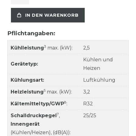
IN DEN WARENKORB
Pflichtangaben:
3
Kühlleistung
max. (kW):
2,5
Kühlen und
Gerätetyp:
Heizen
Kühlungsart:
Luftkühlung
5
Heizleistung
max. (kW):
3,2
8
Kältemitteltyp/GWP
:
R32
7
Schalldruckpegel
,
25/25
Innengerät
(Kühlen/Heizen), (dB(A)):