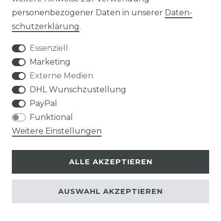
IMPRESSUM
personenbezogener Daten in unserer
Daten­
schutz­erklärung
.
DATENSCHUTZERKLÄRUNG
Essenziell
Marketing
BARRIEREFREIHEITSERKLÄRUNG
Externe Medien
DHL Wunschzustellung
PayPal
Funktional
Weitere Einstellungen
SERVICE & INFOS
ALLE AKZEPTIEREN
ONLINE-KAUFBERATER
AUSWAHL AKZEPTIEREN
MONTAGESERVICE