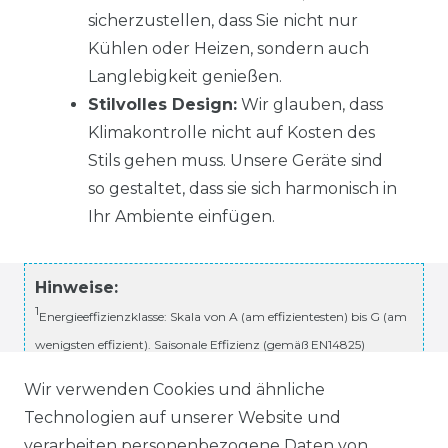
sicherzustellen, dass Sie nicht nur
Kühlen oder Heizen, sondern auch
Langlebigkeit genießen.
Stilvolles Design:
Wir glauben, dass
Klimakontrolle nicht auf Kosten des
Stils gehen muss. Unsere Geräte sind
so gestaltet, dass sie sich harmonisch in
Ihr Ambiente einfügen.
Hinweise:
1
Energieeffizienzklasse: Skala von A (am effizientesten) bis G (am
wenigsten effizient). Saisonale Effizienz (gemäß EN14825)
2
Näherungswert für den jährlichen Energieverbrauch bei
Wir verwenden Cookies und ähnliche
durchschnittlich 500 Betriebsstunden
Technologien auf unserer Website und
3
Kühlleistung, definiert als Kühlkapazität des Geräts in kW im
verarbeiten personenbezogene Daten von