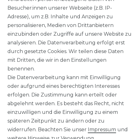
Kühlbetrieb
Besucher:innen unserer Webseite (z.B. IP-
4
Energieeffizienzgröße des Geräts im Kühlbetrieb
Adresse), um z.B. Inhalte und Anzeigen zu
5
Heizleistung, definiert als Heizkapazität des Geräts in kW im
personalisieren, Medien von Drittanbietern
Heizbetrieb
einzubinden oder Zugriffe auf unsere Website zu
6
Energieeffizienzgröße des Geräts im Heizbetrieb
analysieren. Die Datenverarbeitung erfolgt erst
7
Geräuschemissionen bei Standardbetrieb. Bedingungen:
durch gesetzte Cookies. Wir teilen diese Daten
Abstand zum Gerät: 1 Meter.
mit Dritten, die wir in den Einstellungen
8
Treibhauspotenzial des verwendeten Kältemittels
benennen.
Technische Änderungen und Irrtümer vorbehalten.
Die Datenverarbeitung kann mit Einwilligung
oder aufgrund eines berechtigten Interesses
* inkl. ges. MwSt. zzgl.
Versandkosten
erfolgen. Die Zustimmung kann erteilt oder
abgelehnt werden. Es besteht das Recht, nicht
einzuwilligen und die Einwilligung zu einem
RECHTLICHES
späteren Zeitpunkt zu ändern oder zu
widerrufen. Beachten Sie unser
Impressum
und
AGB
weitere Hinweise zur Verwendung