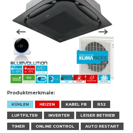
Produktmerkmale:
KÜHLEN
HEIZEN
KABEL FB
R32
LUFTFILTER
INVERTER
LEISER BETRIEB
TIMER
ONLINE CONTROL
AUTO RESTART