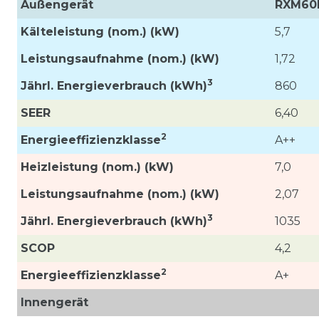
Außengerät
RXM60
Kälteleistung (nom.) (kW)
5,7
Leistungsaufnahme (nom.)
(kW)
1,72
3
Jährl. Energieverbrauch (kWh)
860
SEER
6,40
2
Energieeffizienzklasse
A++
Heizleistung (nom.) (kW)
7,0
Leistungsaufnahme (nom.) (kW)
2,07
3
Jährl. Energieverbrauch (kWh)
1035
SCOP
4,2
2
Energieeffizienzklasse
A+
Innengerät