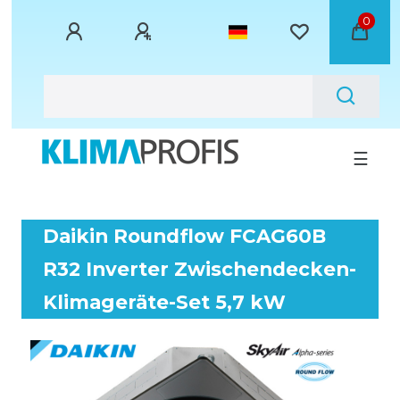
0
☰
Daikin Roundflow FCAG60B
R32 Inverter Zwischendecken-
Klimageräte-Set 5,7 kW