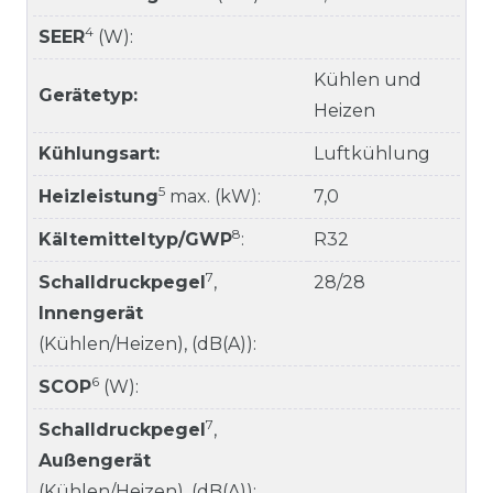
4
SEER
(W):
Kühlen und
Gerätetyp:
Heizen
Kühlungsart:
Luftkühlung
5
Heizleistung
max. (kW):
7,0
8
Kältemitteltyp/GWP
:
R32
7
Schalldruckpegel
,
28/28
Innengerät
(Kühlen/Heizen), (dB(A)):
6
SCOP
(W):
7
Schalldruckpegel
,
Außengerät
(Kühlen/Heizen), (dB(A)):