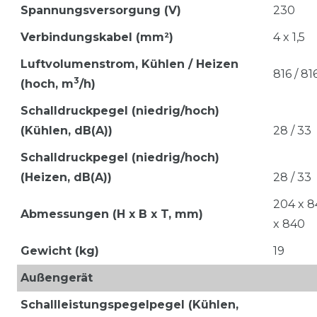
Spannungsversorgung (V)
230
Verbindungskabel (mm²)
4 x 1,5
Luftvolumenstrom,
Kühlen / Heizen
816 / 81
3
(hoch, m
/h)
Schalldruckpegel (niedrig/hoch)
(Kühlen, dB(A))
28 / 33
Schalldruckpegel (niedrig/hoch)
(Heizen, dB(A))
28 / 33
204 x 
Abmessungen (H x B x T, mm)
x 840
Gewicht (kg)
19
Außengerät
Schallleistungspegelpegel (Kühlen,