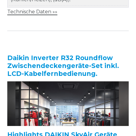
Technische Daten »»
Daikin Inverter R32 Roundflow
Zwischendeckengeräte-Set inkl.
LCD-Kabelfernbedienung.
Highlights DAIKIN SkyAir Geräte