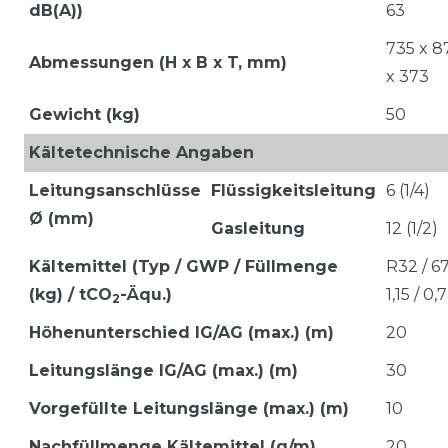
dB(A))
63
735 x 8
Abmessungen (H x B x T, mm)
x 373
Gewicht (kg)
50
Kältetechnische Angaben
Leitungsanschlüsse
Flüssigkeitsleitung
6 (1/4)
Ø (mm)
Gasleitung
12 (1/2)
Kältemittel (Typ / GWP / Füllmenge
R32 / 67
(kg) / tCO
-Äqu.)
1,15 / 0,
2
Höhenunterschied IG/AG (max.) (m)
20
Leitungslänge IG/AG (max.) (m)
30
Vorgefüllte Leitungslänge (max.) (m)
10
Nachfüllmenge Kältemittel (g/m)
20