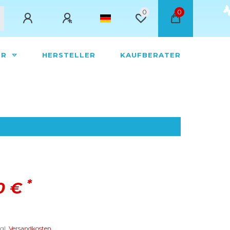
0
0
ÖR
HERSTELLER
KAUFBERATER
*
60 €
gl.
Versandkosten