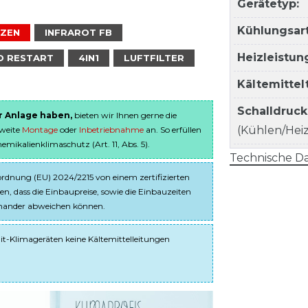
Gerätetyp:
Kühlungsart
IZEN
INFRAROT FB
Heizleistun
O RESTART
4IN1
LUFTFILTER
Kältemitte
Schalldruc
er Anlage haben,
bieten wir Ihnen gerne die
(Kühlen/Heize
sweite
Montage
oder
Inbetriebnahme
an. So erfüllen
ikalienklimaschutz (Art. 11, Abs. 5).
Technische Da
dnung (EU) 2024/2215 von einem zertifizierten
en, dass die Einbaupreise, sowie die Einbauzeiten
einander abweichen können.
it-Klimageräten keine Kältemittelleitungen