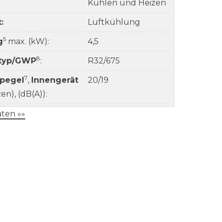
Kühlen und Heizen
:
Luftkühlung
5
g
max. (kW):
4,5
8
ltyp/GWP
:
R32/675
7
kpegel
,
Innengerät
20/19
n), (dB(A)):
ten »»