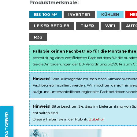
Produktmerkmale:
BIS 100 M³
INVERTER
KÜHLEN
HE
LEISER BETRIEB
TIMER
WIFI
AUT
R32
Falls Sie keinen Fachbetrieb für die Montage Ihr
Vermittlung eines zertifizierten Fachbetriebs für die bunde
Sie die Anforderungen der EU-Verordnung 517/2014 zum Chem
Hinweis!
Split-Klimageräte müssen nach Klimaschutzveror
Fachbetrieb installiert werden. Wir möchten darauf hinweis
aufgrund unterschiedlicher regionaler Fachbetrieben von
Hinweis!
Bitte beachten Sie, dass im Lieferumfang von Spl
enthalten sind.
ZUM RATGEBER
Diese erhalten Sie in der Rubrik:
Zubehör