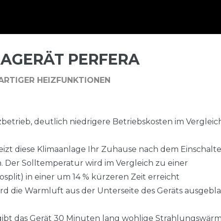
MAGERÄT PERFERA
ARTIGER HEIZFUNKTIONEN
zbetrieb, deutlich niedrigere Betriebskosten im Vergleic
 heizt diese Klimaanlage Ihr Zuhause nach dem Einschalt
. Der Solltemperatur wird im Vergleich zu einer
lit) in einer um 14 % kürzeren Zeit erreicht
ird die Warmluft aus der Unterseite des Geräts ausgebla
“ gibt das Gerät 30 Minuten lang wohlige Strahlungswär