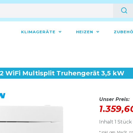
KLIMAGERÄTE
HEIZEN
ZUBEH
 WiFi Multisplit Truhengerät 3,5 kW
Unser Preis:
1.359,
Inhalt
1
Stück
* inkl. ges. MwSt. zz