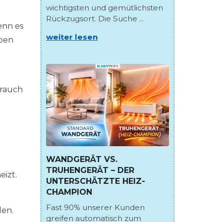
wichtigsten und gemütlichsten
Rückzugsort. Die Suche ...
enn es
weiter lesen
lben
brauch
WANDGERÄT VS.
TRUHENGERÄT – DER
eizt.
UNTERSCHÄTZTE HEIZ-
CHAMPION
Fast 90% unserer Kunden
len.
greifen automatisch zum