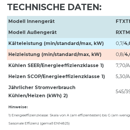
TECHNISCHE DATEN:
Modell Innengerät
FTXT
Modell Außengerät
RXTM
Kälteleistung (min/standard/max, kW)
0,7/
4,
Heizleistung (min/standard/max, kW)
0,8/
4,
Kühlen SEER/Energieeffizienzklasse 1)
7,70/
Heizen SCOP/Energieeffizienzklasse 1)
5,30/
Jährlicher Stromverbrauch
545/3
Kühlen/Heizen (kWh) 2)
Hinweise:
1) Energieeffizienzklasse: Skala von A (am effizientesten) bis G (am wenigs
Saisonale Effizienz (gemaß EN14825)