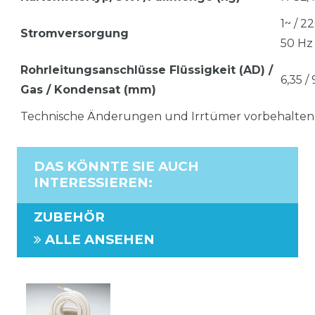
1~ / 2
Stromversorgung
50 Hz
Rohrleitungsanschlüsse Flüssigkeit (AD) /
6,35 / 
Gas / Kondensat (mm)
Technische Änderungen und Irrtümer vorbehalten
DAS KÖNNTE SIE AUCH
INTERESSIEREN
:
ZUBEHÖR
ALLE ANSEHEN