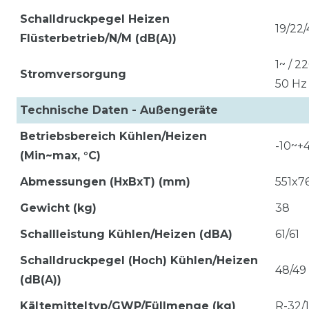
Schalldruckpegel Heizen
19/22/
Flüsterbetrieb/N/M (dB(A))
1~ / 2
Stromversorgung
50 Hz
Technische Daten - Außengeräte
Betriebsbereich Kühlen/Heizen
-10~+4
(Min~max, °C)
Abmessungen (HxBxT) (mm)
551x7
Gewicht (kg)
38
Schallleistung Kühlen/Heizen (dBA)
61/61
Schalldruckpegel (Hoch) Kühlen/Heizen
48/49
(dB(A))
Kältemitteltyp/GWP/Füllmenge (kg)
R-32/1