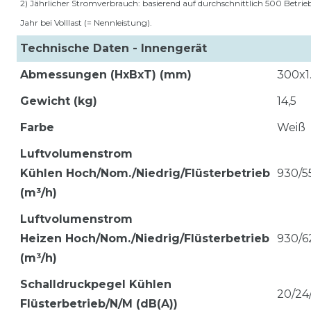
2) Jährlicher Stromverbrauch: basierend auf durchschnittlich 500 Betri
Jahr bei Volllast (= Nennleistung).
Technische Daten - Innengerät
Abmessungen (HxBxT) (mm)
300x1
Gewicht (kg)
14,5
Farbe
Weiß
Luftvolumenstrom
Kühlen
Hoch/Nom./Niedrig/Flüsterbetrieb
930/5
(m³/h)
Luftvolumenstrom
Heizen
Hoch/Nom./Niedrig/Flüsterbetrieb
930/6
(m³/h)
Schalldruckpegel Kühlen
20/24
Flüsterbetrieb/N/M (dB(A))