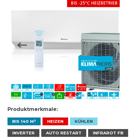
Produktmerkmale:
BIS 140 M³
HEIZEN
KÜHLEN
INVERTER
AUTO RESTART
INFRAROT FB