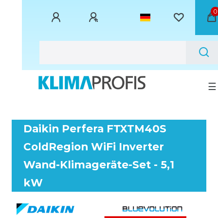
0
☰
Daikin Perfera FTXTM40S
ColdRegion WiFi Inverter
Wand-Klimageräte-Set - 5,1
kW