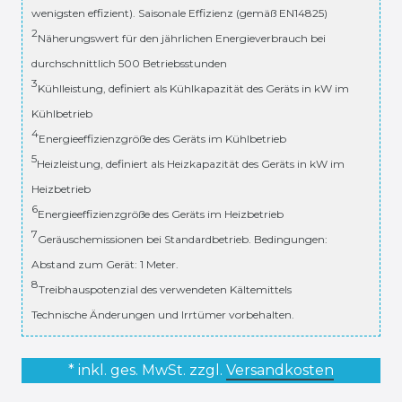
wenigsten effizient). Saisonale Effizienz (gemäß EN14825)
2
Näherungswert für den jährlichen Energieverbrauch bei
durchschnittlich 500 Betriebsstunden
3
Kühlleistung, definiert als Kühlkapazität des Geräts in kW im
Kühlbetrieb
4
Energieeffizienzgröße des Geräts im Kühlbetrieb
5
Heizleistung, definiert als Heizkapazität des Geräts in kW im
Heizbetrieb
6
Energieeffizienzgröße des Geräts im Heizbetrieb
7
Geräuschemissionen bei Standardbetrieb. Bedingungen:
Abstand zum Gerät: 1 Meter.
8
Treibhauspotenzial des verwendeten Kältemittels
Technische Änderungen und Irrtümer vorbehalten.
* inkl. ges. MwSt. zzgl.
Versandkosten