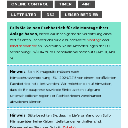
ONLINE CONTROL
TIMER
4IN1
LUFTFILTER
R32
LEISER BETRIEB
Falls Sie keinen Fachbetrieb für die Montage Ihrer
Anlage haben,
bieten wir Ihnen gerne die Vermittlung eines
zertifizierten Fachbetriebs für die bundesweite
Montage
oder
Inbetriebnahme
an. So erfüllen Sie die Anforderungen der EU-
Verordnung 517/2014 zum Chemikalienklimaschutz (Art. 11, Abs.
5).
Hinweis!
Split-Klimageräte müssen nach
Klimaschutzverordnung (EU) 2024/2215 von einem zertifizierten
Fachbetrieb installiert werden. Wir möchten darauf hinweisen,
dass die Einbaupreise, sowie die Einbauzeiten aufgrund
unterschiedlicher regionaler Fachbetrieben voneinander
abweichen können.
Hinweis!
Bitte beachten Sie, dass im Lieferumfang von Split-
Klimageräten keine Kältemittelleitungen enthalten sind.
Diese erhalten Sie in der Rubrik:
Zubehör