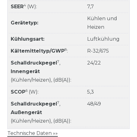
4
SEER
(W):
7,7
Kühlen und
Gerätetyp:
Heizen
Kühlungsart:
Luftkühlung
8
Kältemitteltyp/GWP
:
R-32/675
7
Schalldruckpegel
,
24/22
Innengerät
(Kühlen/Heizen), (dB(A)):
6
SCOP
(W):
5,3
7
Schalldruckpegel
,
48/49
Außengerät
(Kühlen/Heizen), (dB(A)):
Technische Daten »»