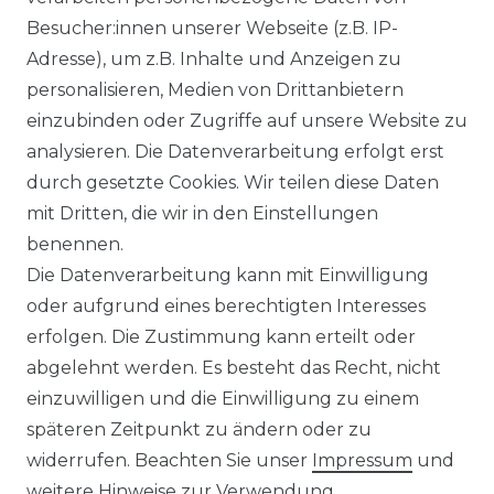
Besucher:innen unserer Webseite (z.B. IP-
IMPRESSUM
Adresse), um z.B. Inhalte und Anzeigen zu
DATENSCHUTZERKLÄRUNG
personalisieren, Medien von Drittanbietern
einzubinden oder Zugriffe auf unsere Website zu
BARRIEREFREIHEITSERKLÄRUNG
analysieren. Die Datenverarbeitung erfolgt erst
durch gesetzte Cookies. Wir teilen diese Daten
mit Dritten, die wir in den Einstellungen
benennen.
SERVICE & INFOS
Die Datenverarbeitung kann mit Einwilligung
oder aufgrund eines berechtigten Interesses
ONLINE-KAUFBERATER
erfolgen. Die Zustimmung kann erteilt oder
abgelehnt werden. Es besteht das Recht, nicht
MONTAGESERVICE
einzuwilligen und die Einwilligung zu einem
späteren Zeitpunkt zu ändern oder zu
VERSANDKOSTEN
widerrufen. Beachten Sie unser
Impressum
und
BEZAHLUNG
weitere Hinweise zur Verwendung