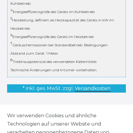
Kühlbetrieb
4
Energieeffizienzgröße des Geräts im Kühlbetrieb
5
Heizleistung, definiert als Heizkapazität des Geräts in kW im
Heizbetrieb
6
Energieeffizienzgröße des Geräts im Heizbetrieb
7
Geräuschemissionen bei Standardbetrieb. Bedingungen:
Abstand zum Gerät: 1 Meter.
8
Treibhauspotenzial des verwendeten Kältemittels
Technische Änderungen und Irrtümer vorbehalten.
* inkl. ges. MwSt. zzgl.
Versandkosten
RECHTLICHES
Wir verwenden Cookies und ähnliche
Technologien auf unserer Website und
AGB
verarbeiten personenbezogene Daten von