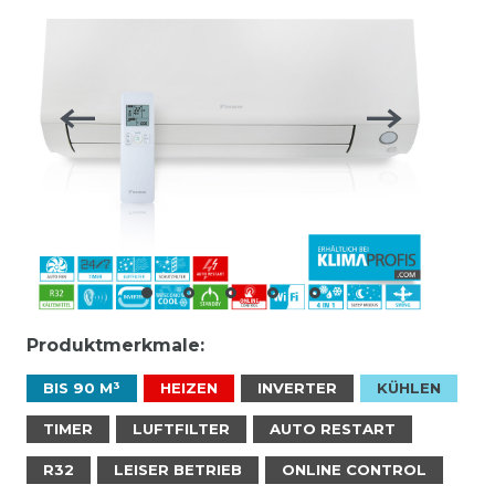
Produktmerkmale:
BIS 90 M³
HEIZEN
INVERTER
KÜHLEN
TIMER
LUFTFILTER
AUTO RESTART
R32
LEISER BETRIEB
ONLINE CONTROL