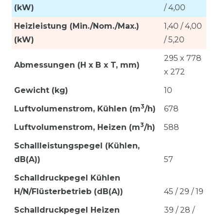
(kW)
/ 4,00
Heizleistung (Min./Nom./Max.)
1,40 / 4,00
(kW)
/ 5,20
295 x 778
Abmessungen (H x B x T, mm)
x 272
Gewicht (kg)
10
3
Luftvolumenstrom, Kü
hlen (m
/h)
678
3
Luftvolumenstrom, Heizen
(m
/h)
588
Schallleistungspegel (Kühlen,
dB(A))
57
Schalldruckpegel Kühlen
H/N/Flüsterbetrieb (dB(A))
45 / 29 / 19
Schalldruckpegel Heizen
39 / 28 /