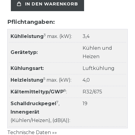
IN DEN WARENKORB
Pflichtangaben:
3
Kühlleistung
max. (kW):
3,4
Kühlen und
Gerätetyp:
Heizen
Kühlungsart:
Luftkühlung
5
Heizleistung
max. (kW):
4,0
8
Kältemitteltyp/GWP
:
R32/675
7
Schalldruckpegel
,
19
Innengerät
(Kühlen/Heizen), (dB(A)):
Technische Daten »»