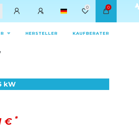
0
0
ÖR
HERSTELLER
KAUFBERATER
e
,5 kW
*
1 €