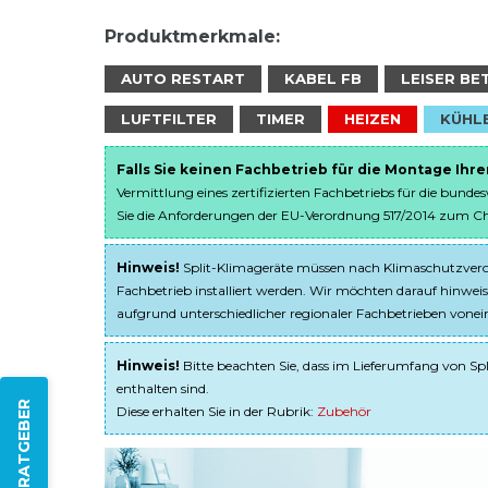
Produktmerkmale:
AUTO RESTART
KABEL FB
LEISER BE
LUFTFILTER
TIMER
HEIZEN
KÜHL
Falls Sie keinen Fachbetrieb für die Montage Ihr
Vermittlung eines zertifizierten Fachbetriebs für die bunde
Sie die Anforderungen der EU-Verordnung 517/2014 zum Chem
Hinweis!
Split-Klimageräte müssen nach Klimaschutzveror
Fachbetrieb installiert werden. Wir möchten darauf hinweis
aufgrund unterschiedlicher regionaler Fachbetrieben von
Hinweis!
Bitte beachten Sie, dass im Lieferumfang von Spl
enthalten sind.
ZUM RATGEBER
Diese erhalten Sie in der Rubrik:
Zubehör