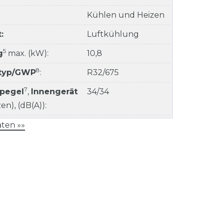
Kühlen und Heizen
:
Luftkühlung
5
g
max. (kW):
10,8
8
ltyp/GWP
:
R32/675
7
kpegel
,
Innengerät
34/34
n), (dB(A)):
ten »»