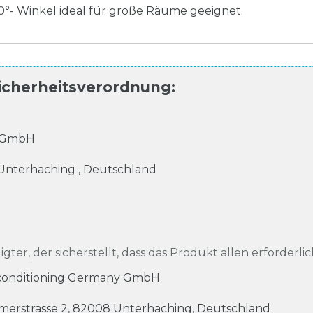
00°- Winkel ideal für große Räume geeignet.
icherheitsverordnung
:
y GmbH
Unterhaching
,
Deutschland
igter, der sicherstellt, dass das Produkt allen erforderli
rconditioning Germany GmbH
merstrasse
2
,
82008
Unterhaching
,
Deutschland