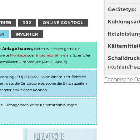
Gerätetyp:
Kühlungsart
TRIEB
R32
ONLINE CONTROL
Heizleistun
EN
INVERTER
Kältemitte
er Anlage haben,
bieten wir Ihnen gerne die
sweite
Montage
oder
Inbetriebnahme
an. So erfüllen
Schalldruc
ikalienklimaschutz (Art. 11, Abs. 5).
(Kühlen/Heize
dnung (EU) 2024/2215 von einem zertifizierten
Technische Da
en, dass die Einbaupreise, sowie die Einbauzeiten
einander abweichen können.
it-Klimageräten keine Kältemittelleitungen