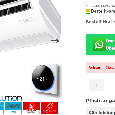
* inkl. ges. MwSt. zz
Bestellware
Bestell-Nr.
:
1
Frag
Über
Achtung!
Dieses
Pflichtang
Kühlleistun