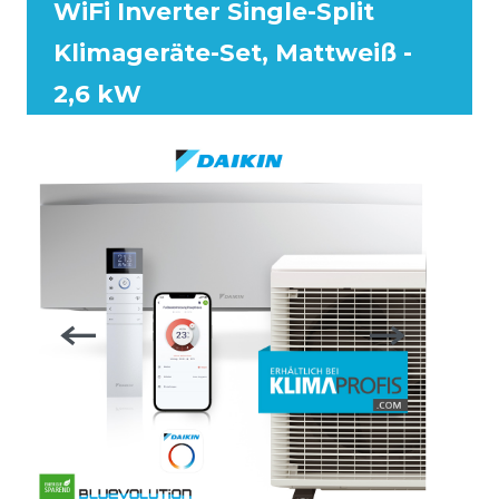
WiFi Inverter Single-Split
Klimageräte-Set, Mattweiß -
2,6 kW