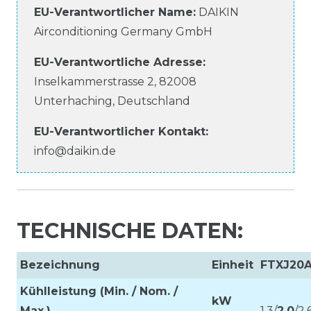
EU-Verantwortlicher Name
:
DAIKIN
Airconditioning Germany GmbH
EU-Verantwortliche
Adresse:
Inselkammerstrasse
2
,
82008
Unterhaching
,
Deutschland
EU-Verantwortlicher
Kontakt:
info@daikin.de
TECHNISCHE DATEN:
Bezeichnung
Einheit
FTXJ20
Kühlleistung (Min. / Nom. /
kW
Max.)
1,3/
2,0
/2,