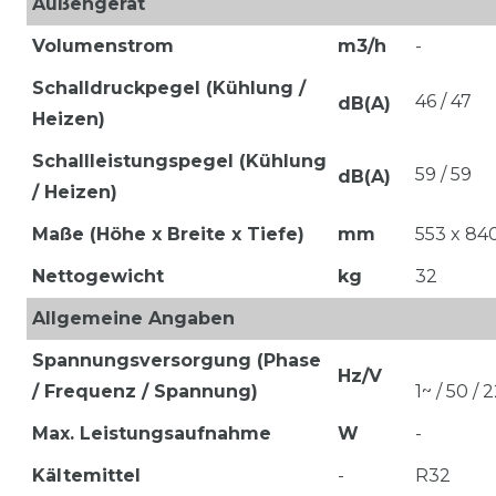
Außengerät
Volumenstrom
m3/h
-
Schalldruckpegel (Kühlung /
46 / 47
dB(A)
Heizen)
Schallleistungspegel (Kühlung
59 / 59
dB(A)
/ Heizen)
Maße (Höhe x Breite x Tiefe)
mm
553 x 84
Nettogewicht
kg
32
Allgemeine Angaben
Spannungsversorgung (Phase
Hz/V
/ Frequenz / Spannung)
1~ / 50 /
Max. Leistungsaufnahme
W
-
Kältemittel
-
R32