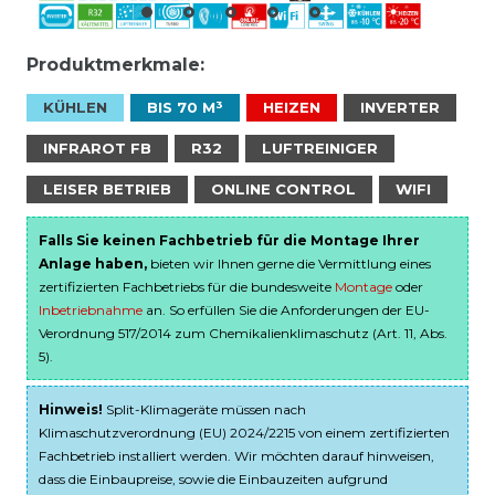
Produktmerkmale:
KÜHLEN
BIS 70 M³
HEIZEN
INVERTER
INFRAROT FB
R32
LUFTREINIGER
LEISER BETRIEB
ONLINE CONTROL
WIFI
Falls Sie keinen Fachbetrieb für die Montage Ihrer
Anlage haben,
bieten wir Ihnen gerne die Vermittlung eines
zertifizierten Fachbetriebs für die bundesweite
Montage
oder
Inbetriebnahme
an. So erfüllen Sie die Anforderungen der EU-
Verordnung 517/2014 zum Chemikalienklimaschutz (Art. 11, Abs.
5).
Hinweis!
Split-Klimageräte müssen nach
Klimaschutzverordnung (EU) 2024/2215 von einem zertifizierten
Fachbetrieb installiert werden. Wir möchten darauf hinweisen,
dass die Einbaupreise, sowie die Einbauzeiten aufgrund