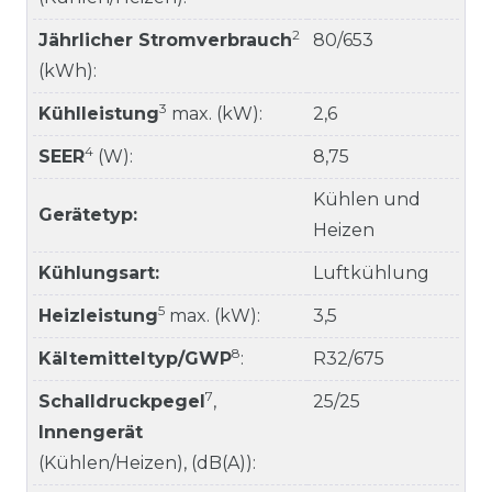
2
Jährlicher Stromverbrauch
80/653
(kWh):
3
Kühlleistung
max. (kW):
2,6
4
SEER
(W):
8,75
Kühlen und
Gerätetyp:
Heizen
Kühlungsart:
Luftkühlung
5
Heizleistung
max. (kW):
3,5
8
Kältemitteltyp/GWP
:
R32/675
7
Schalldruckpegel
,
25/25
Innengerät
(Kühlen/Heizen), (dB(A)):