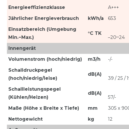
Energieeffizienzklasse
A+++
Jährlicher Energieverbrauch
kWh/a
653
Einsatzbereich (Umgebung
°C TK
Min.~Max.)
–20~24
Innengerät
Volumenstrom (hoch/niedrig)
m3/h
-/-
Schalldruckpegel
dB(A)
(hoch/niedrig/leise)
39 / 25 / 
Schallleistungspegel
dB(A)
(Kühlen/Heizen)
57/-
Maße (Höhe x Breite x Tiefe)
mm
305 x 90
Nettogewicht
kg
12