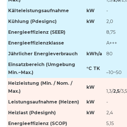
Kälteleistungsaufnahme
kW
-
Kühlung (Pdesignc)
kW
2,0
Energieeffizienz (SEER)
8,75
Energieeffizienzklasse
A+++
Jährlicher Energieverbrauch
kWh/a
80
Einsatzbereich (Umgebung
°C TK
Min.~Max.)
–10~50
Heizleistung (Min. / Nom. /
kW
Max.)
1,3/
2,5
/3,
Leistungsaufnahme (Heizen)
kW
-
Heizlast (Pdesignh)
kW
2,4
Energieeffizienz (SCOP)
5,15