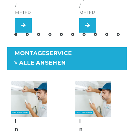
/
/
METER
METER
MONTAGESERVICE
ALLE ANSEHEN
I
I
n
n