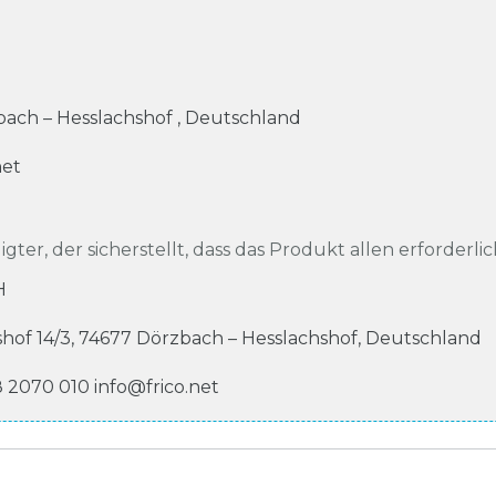
ach – Hesslachshof
,
Deutschland
net
igter, der sicherstellt, dass das Produkt allen erforderli
H
shof
14/3
,
74677
Dörzbach – Hesslachshof
,
Deutschland
8 2070 010
info@frico.net