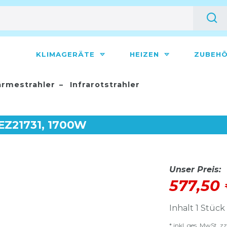
KLIMAGERÄTE
HEIZEN
ZUBEH
rmestrahler
Infrarotstrahler
 EZ21731, 1700W
Unser Preis:
577,50
Inhalt
1
Stück
* inkl. ges. MwSt. zz