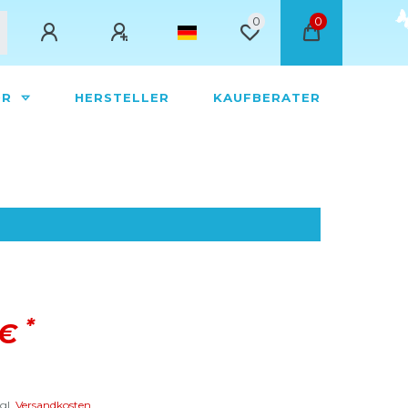
0
0
ÖR
HERSTELLER
KAUFBERATER
*
 €
gl.
Versandkosten