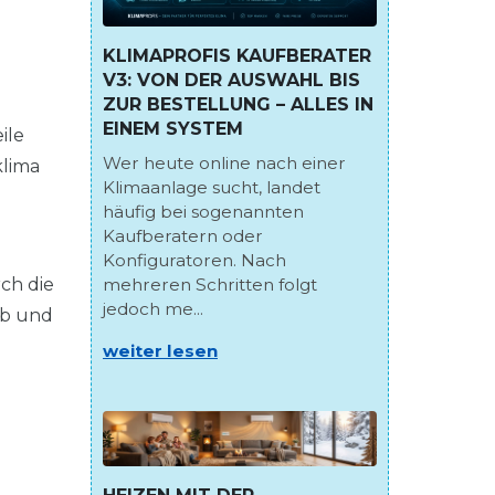
KLIMAPROFIS KAUFBERATER
V3: VON DER AUSWAHL BIS
ZUR BESTELLUNG – ALLES IN
EINEM SYSTEM
ile
Wer heute online nach einer
klima
Klimaanlage sucht, landet
häufig bei sogenannten
Kaufberatern oder
Konfiguratoren. Nach
mehreren Schritten folgt
rch die
jedoch me...
ab und
weiter lesen