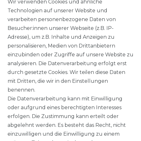
Wir verwenden Cookies und ähnliche
Technologien auf unserer Website und
BEZAHLUNG
verarbeiten personenbezogene Daten von
Besucher:innen unserer Webseite (z.B. IP-
KLIMA- UND UMWELTSCHUTZ
Adresse), um z.B. Inhalte und Anzeigen zu
personalisieren, Medien von Drittanbietern
LEXIKON
einzubinden oder Zugriffe auf unsere Website zu
UNTERNEHMEN
analysieren. Die Datenverarbeitung erfolgt erst
durch gesetzte Cookies. Wir teilen diese Daten
ÜBER UNS
mit Dritten, die wir in den Einstellungen
benennen.
MAGAZIN
Die Datenverarbeitung kann mit Einwilligung
oder aufgrund eines berechtigten Interesses
HERSTELLER
erfolgen. Die Zustimmung kann erteilt oder
abgelehnt werden. Es besteht das Recht, nicht
REFERENZEN
einzuwilligen und die Einwilligung zu einem