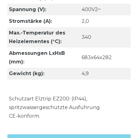
Spannung (V):
400V2~
Stromstärke (A):
2,0
Max.-Temperatur des
340
Heizelementes (°C):
Abmessungen LxHxB
683x64x282
(mm):
Gewicht (kg):
4,9
Schutzart Elztrip EZ200: (IP44),
spritzwassergeschützte Ausführung.
CE-konform.