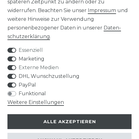
späteren Zeitpunkt zu ändern oder zu
widerrufen. Beachten Sie unser
Impressum
und
weitere Hinweise zur Verwendung
personenbezogener Daten in unserer
Daten­
Widerrufs­recht
schutz­erklärung
.
Essenziell
Marketing
Externe Medien
Kontakt
VERTRAG WIDERRUFEN
DHL Wunschzustellung
PayPal
Funktional
Weitere Einstellungen
Klimaprofis GmbH & Co. KG
ALLE AKZEPTIEREN
Design & supervision by MILLER
© Copyright 2026 | Alle Rechte vorbehalten.