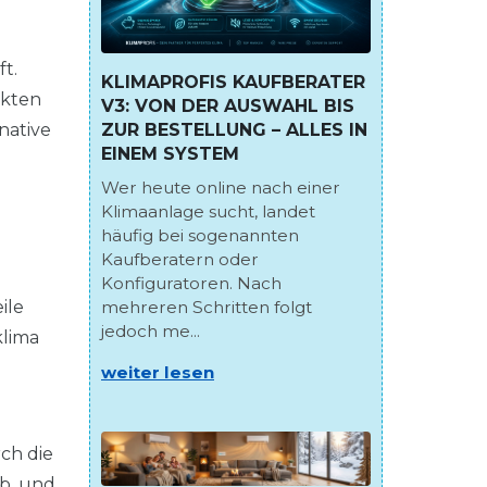
t.
KLIMAPROFIS KAUFBERATER
nkten
V3: VON DER AUSWAHL BIS
ZUR BESTELLUNG – ALLES IN
native
EINEM SYSTEM
Wer heute online nach einer
Klimaanlage sucht, landet
häufig bei sogenannten
Kaufberatern oder
Konfiguratoren. Nach
mehreren Schritten folgt
ile
jedoch me...
klima
weiter lesen
rch die
ab, und