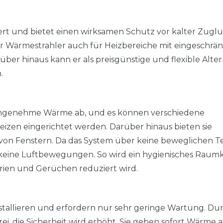
t und bietet einen wirksamen Schutz vor kalter Zugluf
er Wärmestrahler auch für Heizbereiche mit eingeschrä
über hinaus kann er als preisgünstige und flexible Alter
n.
angenehme Wärme ab, und es können verschiedene
zen eingerichtet werden. Darüber hinaus bieten sie
von Fenstern. Da das System über keine beweglichen Te
ht keine Luftbewegungen. So wird ein hygienisches Raum
terien und Gerüchen reduziert wird.
nstallieren und erfordern nur sehr geringe Wartung. Du
i, die Sicherheit wird erhöht. Sie geben sofort Wärme 