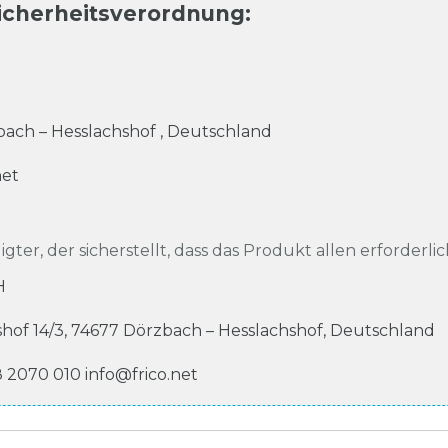
icherheitsverordnung
:
ach – Hesslachshof
,
Deutschland
net
igter, der sicherstellt, dass das Produkt allen erforderli
H
shof
14/3
,
74677
Dörzbach – Hesslachshof
,
Deutschland
8 2070 010
info@frico.net