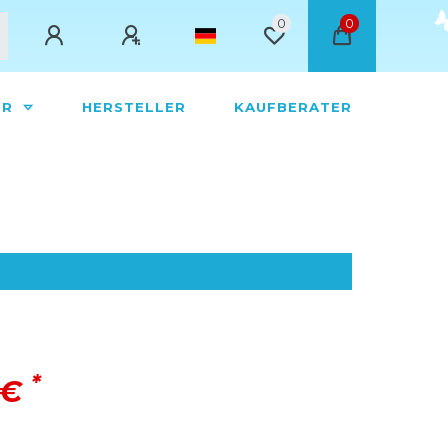
0
0
ÖR
HERSTELLER
KAUFBERATER
*
 €