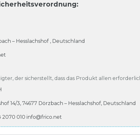
icherheitsverordnung
:
ach – Hesslachshof
,
Deutschland
net
igter, der sicherstellt, dass das Produkt allen erforderli
H
shof
14/3
,
74677
Dörzbach – Hesslachshof
,
Deutschland
8 2070 010
info@frico.net