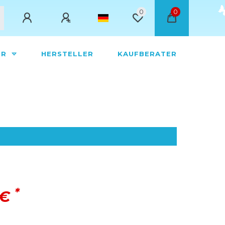
0
0
ÖR
HERSTELLER
KAUFBERATER
*
 €