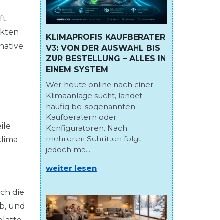
t.
nkten
KLIMAPROFIS KAUFBERATER
native
V3: VON DER AUSWAHL BIS
ZUR BESTELLUNG – ALLES IN
EINEM SYSTEM
Wer heute online nach einer
Klimaanlage sucht, landet
häufig bei sogenannten
Kaufberatern oder
ile
Konfiguratoren. Nach
mehreren Schritten folgt
klima
jedoch me...
weiter lesen
rch die
ab, und
platte