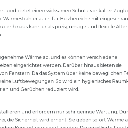
t und bietet einen wirksamen Schutz vor kalter Zugluf
er Wärmestrahler auch für Heizbereiche mit eingeschrä
über hinaus kann er als preisgünstige und flexible Alter
n.
angenehme Wärme ab, und es können verschiedene
zen eingerichtet werden. Darüber hinaus bieten sie
von Fenstern. Da das System über keine beweglichen Te
ht keine Luftbewegungen. So wird ein hygienisches Raum
terien und Gerüchen reduziert wird.
nstallieren und erfordern nur sehr geringe Wartung. Du
i, die Sicherheit wird erhöht. Sie geben sofort Wärme 
ndem Komfort verringert werden. Die emaillierte Front