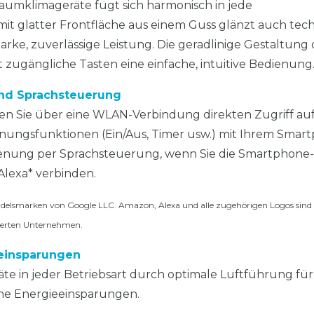
umklimageräte fügt sich harmonisch in jede
mit glatter Frontfläche aus einem Guss glänzt auch tec
arke, zuverlässige Leistung. Die geradlinige Gestaltung 
 zugängliche Tasten eine einfache, intuitive Bedienung
nd Sprachsteuerung
en Sie über eine WLAN-Verbindung direkten Zugriff auf
nungsfunktionen (Ein/Aus, Timer usw.) mit Ihrem Smar
ienung per Sprachsteuerung, wenn Sie die Smartphone
Alexa* verbinden.
elsmarken von Google LLC. Amazon, Alexa und alle zugehörigen Logos sind
derten Unternehmen.
eeinsparungen
e in jeder Betriebsart durch optimale Luftführung für
ohe Energieeinsparungen.