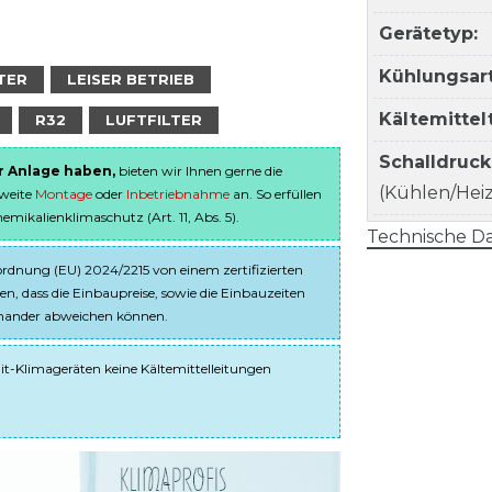
Gerätetyp:
Kühlungsart
TER
LEISER BETRIEB
Kältemitte
R32
LUFTFILTER
Schalldruc
er Anlage haben,
bieten wir Ihnen gerne die
(Kühlen/Heize
sweite
Montage
oder
Inbetriebnahme
an. So erfüllen
ikalienklimaschutz (Art. 11, Abs. 5).
Technische Da
dnung (EU) 2024/2215 von einem zertifizierten
en, dass die Einbaupreise, sowie die Einbauzeiten
einander abweichen können.
it-Klimageräten keine Kältemittelleitungen