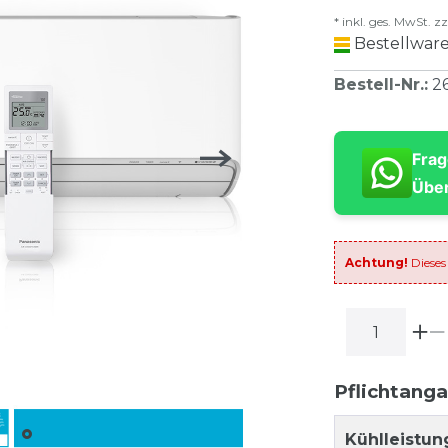
* inkl. ges. MwSt. zz
Bestellware
Bestell-Nr.
:
2
Frag
Über
Achtung!
Dieses
Pflichtang
Kühlleistun