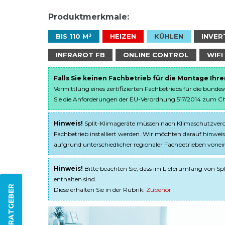
Produktmerkmale:
BIS 110 M³
HEIZEN
KÜHLEN
INVER
INFRAROT FB
ONLINE CONTROL
WIFI
Falls Sie keinen Fachbetrieb für die Montage Ihr
Vermittlung eines zertifizierten Fachbetriebs für die bunde
Sie die Anforderungen der EU-Verordnung 517/2014 zum Chem
Hinweis!
Split-Klimageräte müssen nach Klimaschutzveror
Fachbetrieb installiert werden. Wir möchten darauf hinweis
aufgrund unterschiedlicher regionaler Fachbetrieben von
Hinweis!
Bitte beachten Sie, dass im Lieferumfang von Spl
enthalten sind.
ZUM RATGEBER
Diese erhalten Sie in der Rubrik:
Zubehör