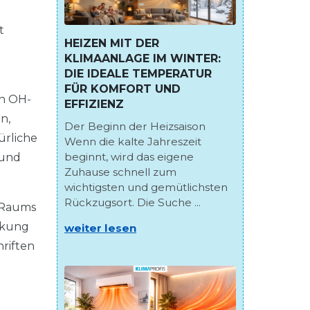
t
HEIZEN MIT DER
KLIMAANLAGE IM WINTER:
DIE IDEALE TEMPERATUR
FÜR KOMFORT UND
ch OH-
EFFIZIENZ
n,
Der Beginn der Heizsaison
̈rliche
Wenn die kalte Jahreszeit
beginnt, wird das eigene
rund
Zuhause schnell zum
wichtigsten und gemütlichsten
Rückzugsort. Die Suche ...
 Raums
irkung
weiter lesen
hriften