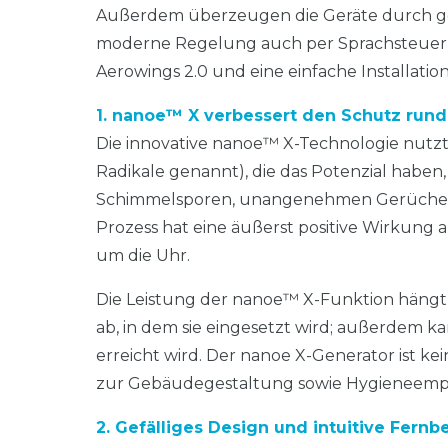
Außerdem überzeugen die Geräte durch gef
moderne Regelung auch per Sprachsteueru
Aerowings 2.0 und eine einfache Installati
1. nanoe™ X verbessert den Schutz rund
Die innovative nanoe™ X-Technologie nutz
Radikale genannt), die das Potenzial haben,
Schimmelsporen, unangenehmen Gerüche und
Prozess hat eine äußerst positive Wirkung
um die Uhr.
Die Leistung der nanoe™ X-Funktion hängt
ab, in dem sie eingesetzt wird; außerdem k
erreicht wird. Der nanoe X-Generator ist ke
zur Gebäudegestaltung sowie Hygieneempf
2. Gefälliges Design und intuitive Fern