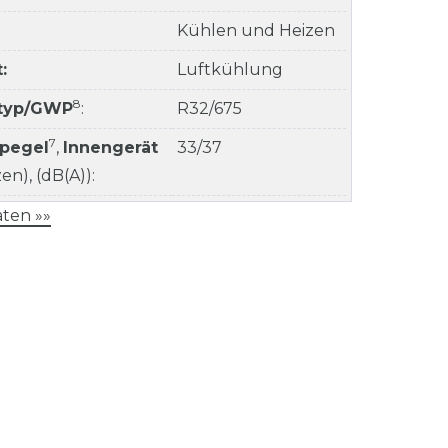
Kühlen und Heizen
:
Luftkühlung
8
ltyp/GWP
:
R32/675
7
kpegel
,
Innengerät
33/37
n), (dB(A)):
ten »»