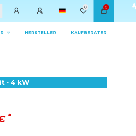
0
0
ÖR
HERSTELLER
KAUFBERATER
t - 4 kW
*
 €