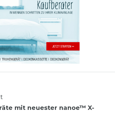
kt
räte mit neuester nanoe™ X-