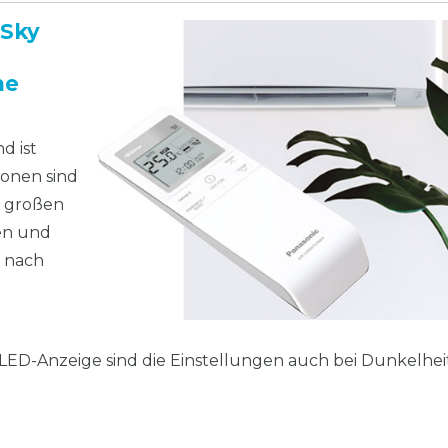
„Sky
he
d ist
ionen sind
m großen
ten und
g nach
ED-Anzeige sind die Einstellungen auch bei Dunkelheit