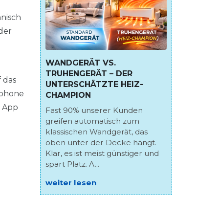
hnisch
der
.
WANDGERÄT VS.
TRUHENGERÄT – DER
 das
UNTERSCHÄTZTE HEIZ-
tphone
CHAMPION
- App
Fast 90% unserer Kunden
greifen automatisch zum
klassischen Wandgerät, das
oben unter der Decke hängt.
Klar, es ist meist günstiger und
spart Platz. A...
weiter lesen