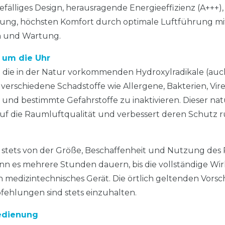
älliges Design, herausragende Energieeffizienz (A+++),
ng, höchsten Komfort durch optimale Luftführung mi
on und Wartung.
 um die Uhr
t die in der Natur vorkommenden Hydroxylradikale (au
 verschiedene Schadstoffe wie Allergene, Bakterien, Vire
 bestimmte Gefahrstoffe zu inaktivieren. Dieser natu
 auf die Raumluftqualität und verbessert deren Schutz 
 stets von der Größe, Beschaffenheit und Nutzung des
ann es mehrere Stunden dauern, bis die vollständige W
in medizintechnisches Gerät. Die örtlich geltenden Vorsc
ehlungen sind stets einzuhalten.
bedienung