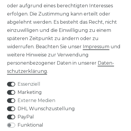
oder aufgrund eines berechtigten Interesses
HERSTELLER
erfolgen. Die Zustimmung kann erteilt oder
abgelehnt werden. Es besteht das Recht, nicht
REFERENZEN
einzuwilligen und die Einwilligung zu einem
späteren Zeitpunkt zu ändern oder zu
widerrufen. Beachten Sie unser
Impressum
und
weitere Hinweise zur Verwendung
personenbezogener Daten in unserer
Daten­
Widerrufs­recht
schutz­erklärung
.
Essenziell
Marketing
Externe Medien
Kontakt
VERTRAG WIDERRUFEN
DHL Wunschzustellung
PayPal
Funktional