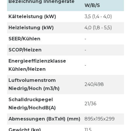
Bezeichnung Innengeräte
W/B/S
Kälteleistung (kW)
3,5 (1,4 - 4,0)
Heizleistung (kW)
4,0 (1,8 - 5,5)
SEER/Kühlen
-
SCOP/Heizen
-
Energieeffizienzklasse
-
Kühlen/Heizen
Luftvolumenstrom
240/498
Niedrig/Hoch (m3/h)
Schalldruckpegel
21/36
Niedrig/HochdB(A)
Abmessungen (BxTxH) (mm)
895x195x299
Gewicht (kg)
11,5