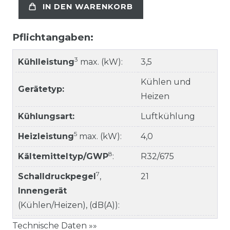
IN DEN WARENKORB
Pflichtangaben:
3
Kühlleistung
max. (kW):
3,5
Kühlen und
Gerätetyp:
Heizen
Kühlungsart:
Luftkühlung
5
Heizleistung
max. (kW):
4,0
8
Kältemitteltyp/GWP
:
R32/675
7
Schalldruckpegel
,
21
Innengerät
(Kühlen/Heizen), (dB(A)):
Technische Daten »»