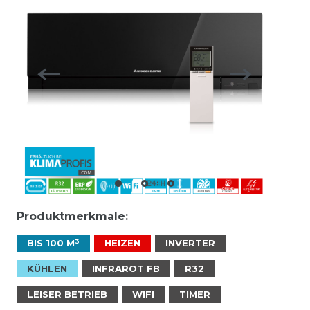
Produktmerkmale:
BIS 100 M³
HEIZEN
INVERTER
KÜHLEN
INFRAROT FB
R32
LEISER BETRIEB
WIFI
TIMER