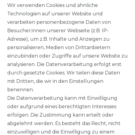
VERSANDKOSTEN
Wir verwenden Cookies und ähnliche
Technologien auf unserer Website und
BEZAHLUNG
verarbeiten personenbezogene Daten von
Besucher:innen unserer Webseite (z.B. IP-
KLIMA- UND UMWELTSCHUTZ
Adresse), um z.B. Inhalte und Anzeigen zu
personalisieren, Medien von Drittanbietern
LEXIKON
einzubinden oder Zugriffe auf unsere Website zu
UNTERNEHMEN
analysieren. Die Datenverarbeitung erfolgt erst
durch gesetzte Cookies. Wir teilen diese Daten
ÜBER UNS
mit Dritten, die wir in den Einstellungen
benennen.
MAGAZIN
Die Datenverarbeitung kann mit Einwilligung
oder aufgrund eines berechtigten Interesses
HERSTELLER
erfolgen. Die Zustimmung kann erteilt oder
abgelehnt werden. Es besteht das Recht, nicht
REFERENZEN
einzuwilligen und die Einwilligung zu einem