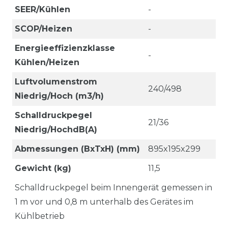
SEER/Kühlen
-
SCOP/Heizen
-
Energieeffizienzklasse
-
Kühlen/Heizen
Luftvolumenstrom
240/498
Niedrig/Hoch (m3/h)
Schalldruckpegel
21/36
Niedrig/HochdB(A)
Abmessungen (BxTxH) (mm)
895x195x299
Gewicht (kg)
11,5
Schalldruckpegel beim Innengerät gemessen in
1 m vor und 0,8 m unterhalb des Gerätes im
Kühlbetrieb