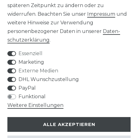
späteren Zeitpunkt zu ändern oder zu
widerrufen. Beachten Sie unser
Impressum
und
weitere Hinweise zur Verwendung
personenbezogener Daten in unserer
Daten­
Widerrufs­recht
schutz­erklärung
.
Essenziell
Marketing
Externe Medien
Kontakt
VERTRAG WIDERRUFEN
DHL Wunschzustellung
PayPal
Funktional
Weitere Einstellungen
Klimaprofis GmbH & Co. KG
ALLE AKZEPTIEREN
Design & supervision by MILLER
© Copyright 2026 | Alle Rechte vorbehalten.