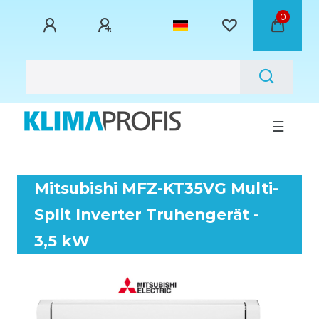
0
☰
Mitsubishi MFZ-KT35VG Multi-
Split Inverter Truhengerät -
3,5 kW