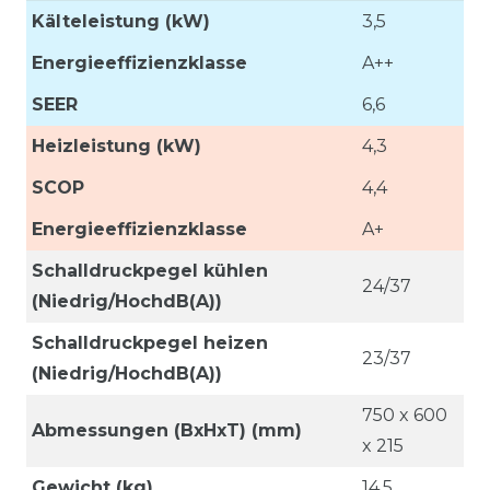
Kälteleistung (kW)
3,5
Energieeffizienzklasse
A++
SEER
6,6
Heizleistung (kW)
4,3
SCOP
4,4
Energieeffizienzklasse
A+
Schalldruckpegel kühlen
24/37
(Niedrig/HochdB(A))
Schalldruckpegel heizen
23/37
(Niedrig/HochdB(A))
750 x 600
Abmessungen (BxHxT) (mm)
x 215
Gewicht (kg)
14,5