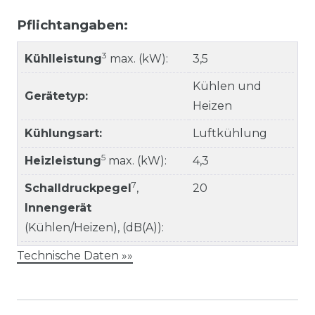
Pflichtangaben:
3
Kühlleistung
max. (kW):
3,5
Kühlen und
Gerätetyp:
Heizen
Kühlungsart:
Luftkühlung
5
Heizleistung
max. (kW):
4,3
7
Schalldruckpegel
,
20
Innengerät
(Kühlen/Heizen), (dB(A)):
Technische Daten »»