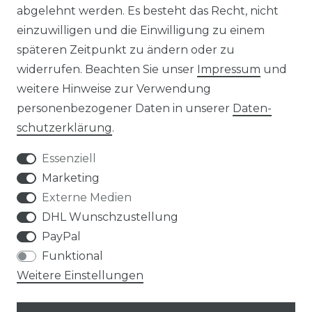
abgelehnt werden. Es besteht das Recht, nicht
REFERENZEN
einzuwilligen und die Einwilligung zu einem
späteren Zeitpunkt zu ändern oder zu
widerrufen. Beachten Sie unser
Impressum
und
weitere Hinweise zur Verwendung
personenbezogener Daten in unserer
Daten­
Widerrufs­recht
schutz­erklärung
.
Essenziell
Marketing
Externe Medien
Kontakt
VERTRAG WIDERRUFEN
DHL Wunschzustellung
PayPal
Funktional
Weitere Einstellungen
Klimaprofis GmbH & Co. KG