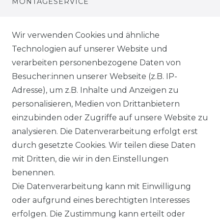
MONTAGESERVICE
VERSANDKOSTEN
Wir verwenden Cookies und ähnliche
Technologien auf unserer Website und
BEZAHLUNG
verarbeiten personenbezogene Daten von
Besucher:innen unserer Webseite (z.B. IP-
KLIMA- UND UMWELTSCHUTZ
Adresse), um z.B. Inhalte und Anzeigen zu
LEXIKON
personalisieren, Medien von Drittanbietern
einzubinden oder Zugriffe auf unsere Website zu
UNTERNEHMEN
analysieren. Die Datenverarbeitung erfolgt erst
durch gesetzte Cookies. Wir teilen diese Daten
ÜBER UNS
mit Dritten, die wir in den Einstellungen
benennen.
MAGAZIN
Die Datenverarbeitung kann mit Einwilligung
oder aufgrund eines berechtigten Interesses
HERSTELLER
erfolgen. Die Zustimmung kann erteilt oder