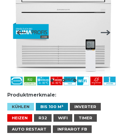
Produktmerkmale:
KÜHLEN
BIS 100 M³
INVERTER
HEIZEN
R32
WIFI
TIMER
AUTO RESTART
INFRAROT FB