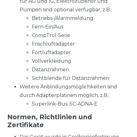
für AG und IG, Elektrozubehör und
Pumpen sind optional verfügbar, z.B.:
Betriebs-/Alarmmeldung
Fern-Ein/Aus
CompTrol-Serie
Frischluftadapter
Fortluftadapter
Vollverkleidung
Distanzrahmen
Sichtblende für Distanzrahmen
Weitere Anbindungsmöglichkeiten sind
durch Adapterplatinen möglich, z.B.:
Superlink-Bus: SC-ADNA-E
Normen, Richtlinien und
Zertifikate
Das Gerät wurde in Großserienfertigung