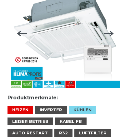
Produktmerkmale:
HEIZEN
INVERTER
KÜHLEN
LEISER BETRIEB
KABEL FB
AUTO RESTART
R32
LUFTFILTER