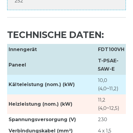
252
TECHNISCHE DATEN:
Innengerät
FDT100VH
T-PSAE-
Paneel
5AW-E
10,0
Kälteleistung (nom.) (kW)
(4,0~11,2)
11,2
Heizleistung (nom.) (kW)
(4,0~12,5)
Spannungsversorgung (V)
230
Verbindungskabel (mm²)
4 x 1,5