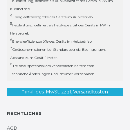
Kühlleistung, definiert als Kühlkapazität des Geräts in kW im
Kühlbetrieb
4
Energieeffizienzgröße des Geräts im Kühlbetrieb
5
Heizleistung, definiert als Heizkapazität des Geräts in kW im
Heizbetrieb
6
Energieeffizienzgröße des Geräts im Heizbetrieb
7
Geräuschemissionen bei Standardbetrieb. Bedingungen:
Abstand zum Gerät: 1 Meter.
8
Treibhauspotenzial des verwendeten Kältemittels
Technische Änderungen und Irrtümer vorbehalten.
* inkl. ges. MwSt. zzgl.
Versandkosten
RECHTLICHES
AGB