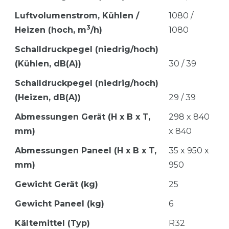
Luftvolumenstrom,
Kühlen /
1080 /
3
Heizen (hoch, m
/h)
1080
Schalldruckpegel (niedrig/hoch)
(Kühlen, dB(A))
30 / 39
Schalldruckpegel (niedrig/hoch)
(Heizen, dB(A))
29 / 39
Abmessungen Gerät (H x B x T,
298 x 840
mm)
x 840
Abmessungen Paneel (H x B x T,
35 x 950 x
mm)
950
Gewicht Gerät (kg)
25
Gewicht Paneel (kg)
6
Kältemittel (Typ)
R32