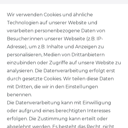
VERSANDKOSTEN
Wir verwenden Cookies und ähnliche
Technologien auf unserer Website und
BEZAHLUNG
verarbeiten personenbezogene Daten von
Besucher:innen unserer Webseite (z.B. IP-
KLIMA- UND UMWELTSCHUTZ
Adresse), um z.B. Inhalte und Anzeigen zu
LEXIKON
personalisieren, Medien von Drittanbietern
einzubinden oder Zugriffe auf unsere Website zu
UNTERNEHMEN
analysieren. Die Datenverarbeitung erfolgt erst
durch gesetzte Cookies. Wir teilen diese Daten
ÜBER UNS
mit Dritten, die wir in den Einstellungen
benennen.
MAGAZIN
Die Datenverarbeitung kann mit Einwilligung
oder aufgrund eines berechtigten Interesses
HERSTELLER
erfolgen. Die Zustimmung kann erteilt oder
abgelehnt werden. Es besteht das Recht, nicht
REFERENZEN