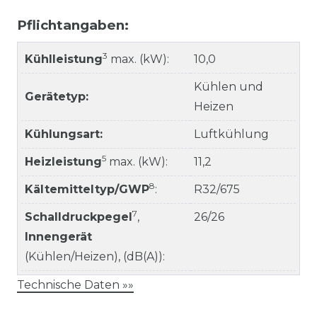
Pflichtangaben:
3
Kühlleistung
max. (kW):
10,0
Kühlen und
Gerätetyp:
Heizen
Kühlungsart:
Luftkühlung
5
Heizleistung
max. (kW):
11,2
8
Kältemitteltyp/GWP
:
R32/675
7
Schalldruckpegel
,
26/26
Innengerät
(Kühlen/Heizen), (dB(A)):
Technische Daten »»