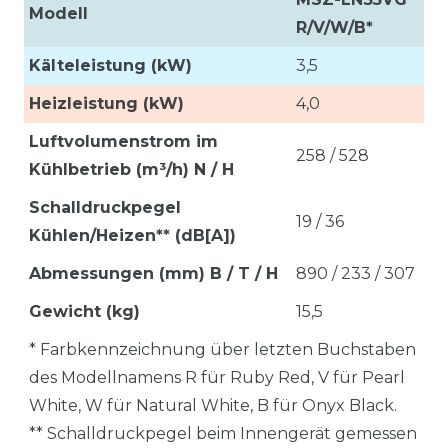
Modell
R/V/W/B*
Kälteleistung (kW)
3,5
Heizleistung (kW)
4,0
Luftvolumenstrom im
258 / 528
Kühlbetrieb (m³/h) N / H
Schalldruckpegel
19 / 36
Kühlen/Heizen** (dB[A])
Abmessungen (mm) B / T / H
890 / 233 / 307
Gewicht (kg)
15,5
* Farbkennzeichnung über letzten Buchstaben
des Modellnamens R für Ruby Red, V für Pearl
White, W für Natural White, B für Onyx Black.
** Schalldruckpegel beim Innengerät gemessen