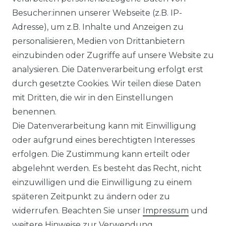
Besucher:innen unserer Webseite (z.B. IP-
Adresse), um z.B. Inhalte und Anzeigen zu
RECHTLICHES
personalisieren, Medien von Drittanbietern
AGB
einzubinden oder Zugriffe auf unsere Website zu
analysieren. Die Datenverarbeitung erfolgt erst
IMPRESSUM
durch gesetzte Cookies. Wir teilen diese Daten
mit Dritten, die wir in den Einstellungen
DATENSCHUTZERKLÄRUNG
benennen.
Die Datenverarbeitung kann mit Einwilligung
BARRIEREFREIHEITSERKLÄRUNG
oder aufgrund eines berechtigten Interesses
erfolgen. Die Zustimmung kann erteilt oder
abgelehnt werden. Es besteht das Recht, nicht
einzuwilligen und die Einwilligung zu einem
späteren Zeitpunkt zu ändern oder zu
widerrufen. Beachten Sie unser
Impressum
und
SERVICE & INFOS
weitere Hinweise zur Verwendung