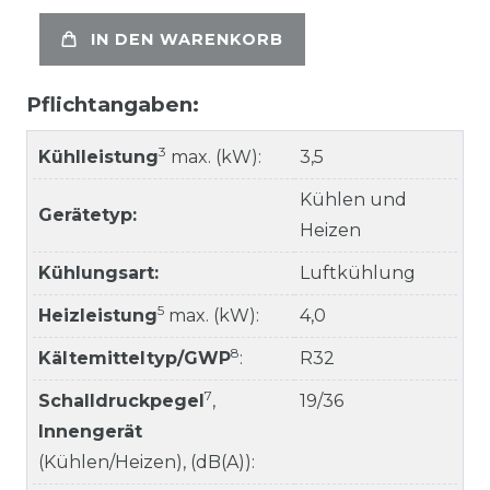
IN DEN WARENKORB
Pflichtangaben:
3
Kühlleistung
max. (kW):
3,5
Kühlen und
Gerätetyp:
Heizen
Kühlungsart:
Luftkühlung
5
Heizleistung
max. (kW):
4,0
8
Kältemitteltyp/GWP
:
R32
7
Schalldruckpegel
,
19/36
Innengerät
(Kühlen/Heizen), (dB(A)):