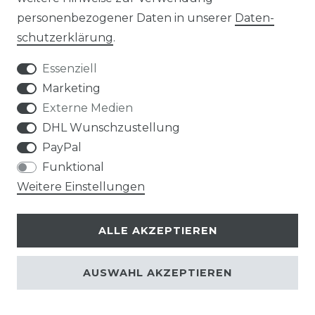
personenbezogener Daten in unserer
Daten­
ONLINE-KAUFBERATER
schutz­erklärung
.
Essenziell
MONTAGESERVICE
Marketing
VERSANDKOSTEN
Externe Medien
DHL Wunschzustellung
BEZAHLUNG
PayPal
Funktional
KLIMA- UND UMWELTSCHUTZ
Weitere Einstellungen
LEXIKON
ALLE AKZEPTIEREN
UNTERNEHMEN
AUSWAHL AKZEPTIEREN
ÜBER UNS