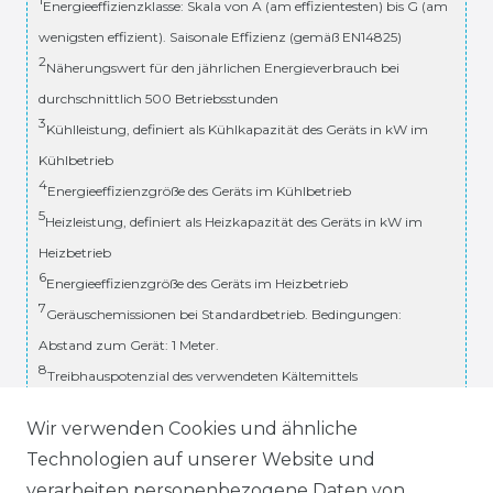
Energieeffizienzklasse: Skala von A (am effizientesten) bis G (am
wenigsten effizient). Saisonale Effizienz (gemäß EN14825)
2
Näherungswert für den jährlichen Energieverbrauch bei
durchschnittlich 500 Betriebsstunden
3
Kühlleistung, definiert als Kühlkapazität des Geräts in kW im
Kühlbetrieb
4
Energieeffizienzgröße des Geräts im Kühlbetrieb
5
Heizleistung, definiert als Heizkapazität des Geräts in kW im
Heizbetrieb
6
Energieeffizienzgröße des Geräts im Heizbetrieb
7
Geräuschemissionen bei Standardbetrieb. Bedingungen:
Abstand zum Gerät: 1 Meter.
8
Treibhauspotenzial des verwendeten Kältemittels
Technische Änderungen und Irrtümer vorbehalten.
Wir verwenden Cookies und ähnliche
Technologien auf unserer Website und
* inkl. ges. MwSt. zzgl.
Versandkosten
verarbeiten personenbezogene Daten von