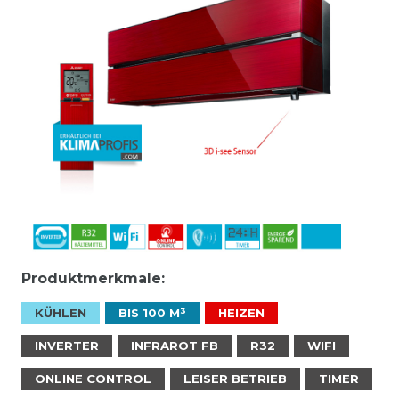
Produktmerkmale:
KÜHLEN
BIS 100 M³
HEIZEN
INVERTER
INFRAROT FB
R32
WIFI
ONLINE CONTROL
LEISER BETRIEB
TIMER