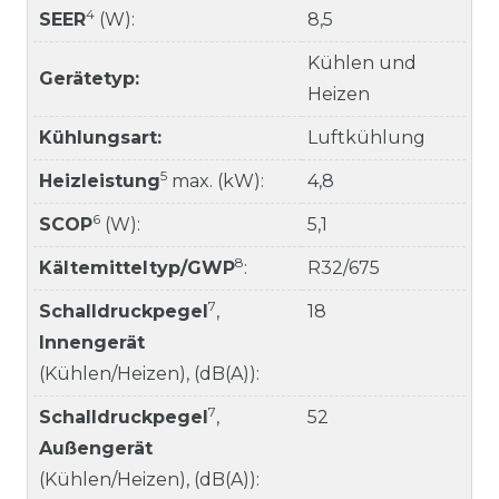
4
SEER
(W):
8,5
Kühlen und
Gerätetyp:
Heizen
Kühlungsart:
Luftkühlung
5
Heizleistung
max. (kW):
4,8
6
SCOP
(W):
5,1
8
Kältemitteltyp/GWP
:
R32/675
7
Schalldruckpegel
,
18
Innengerät
(Kühlen/Heizen), (dB(A)):
7
Schalldruckpegel
,
52
Außengerät
(Kühlen/Heizen), (dB(A)):