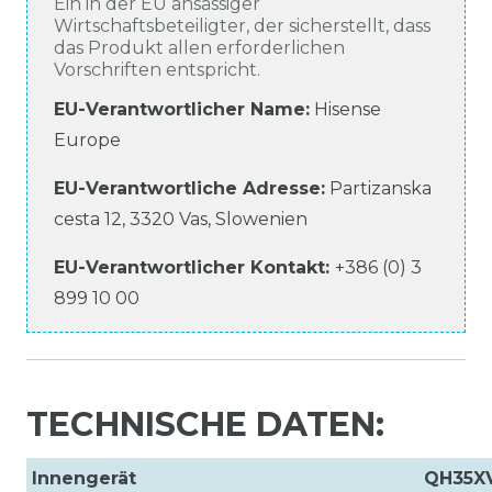
Ein in der EU ansässiger
Wirtschaftsbeteiligter, der sicherstellt, dass
das Produkt allen erforderlichen
Vorschriften entspricht.
EU-Verantwortlicher Name
:
Hisense
Europe
EU-Verantwortliche
Adresse:
Partizanska
cesta
12
,
3320
Vas
,
Slowenien
EU-Verantwortlicher
Kontakt:
+386 (0) 3
899 10 00
TECHNISCHE DATEN:
Innengerät
QH35X