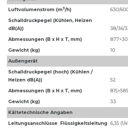
3
Luftvolumenstrom
(m
/h)
630/600
Schalldruckpegel (Kühlen, Heizen
dB(A))
38/36/3
Abmessungen (B x H x T, mm)
877×30
Gewicht (kg)
10
Außengerät
Schalldruckpegel (hoch) (Kühlen /
Heizen dB(A))
52
Abmessungen (B x H x T, mm)
815×58
Gewicht (kg)
33
Kältetechnische Angaben
Leitungsanschlüsse
Flüssigkeitsleitung
6,35 (1/4