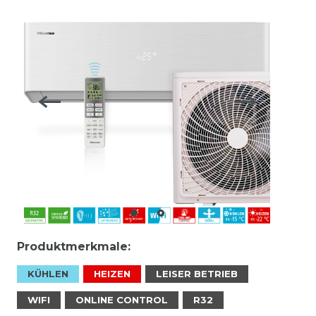
Produktmerkmale:
KÜHLEN
HEIZEN
LEISER BETRIEB
WIFI
ONLINE CONTROL
R32