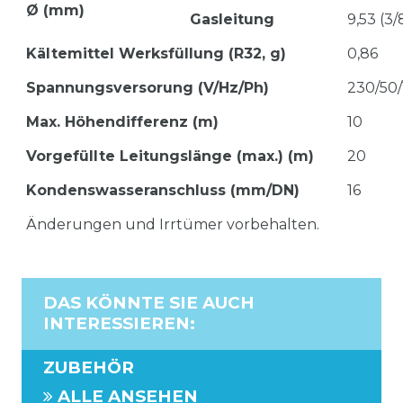
Ø (mm)
Gasleitung
9,53 (3/
Kältemittel Werksfüllung (R32, g)
0,86
Spannungsversorung (V/Hz/Ph)
230/50/
Max. Höhendifferenz (m)
10
Vorgefüllte Leitungslänge (max.) (m)
20
Kondenswasseranschluss (mm/DN)
16
Änderungen und Irrtümer vorbehalten.
DAS KÖNNTE SIE AUCH
INTERESSIEREN
:
ZUBEHÖR
ALLE ANSEHEN