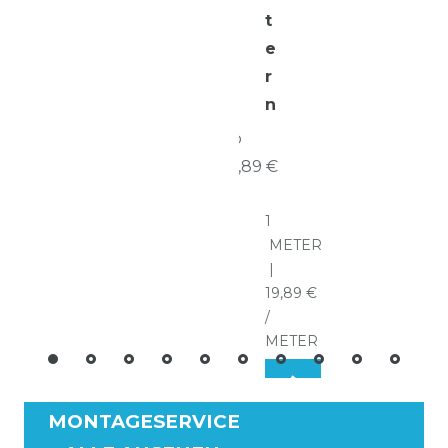
t
e
r
n
ab
19,89 €
*
1
METER
|
19,89 €
/
METER
MONTAGESERVICE