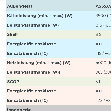
Außengerät
AS35X
Kälteleistung (min. - max.) (W)
3500 (
Leistungsaufnahme
(W)
815 (18
SEER
8,5
Energieeffizienzklasse
A+++
Einsatzbereich (°C)
–15 / +4
Heizleistung (min. - max.) (W)
4000 (
Leistungsaufnahme (W))
965 (30
SCOP
5,1
Energieeffizienzklasse
A+++
Einsatzbereich (°C)
–22 / +
Innengerät