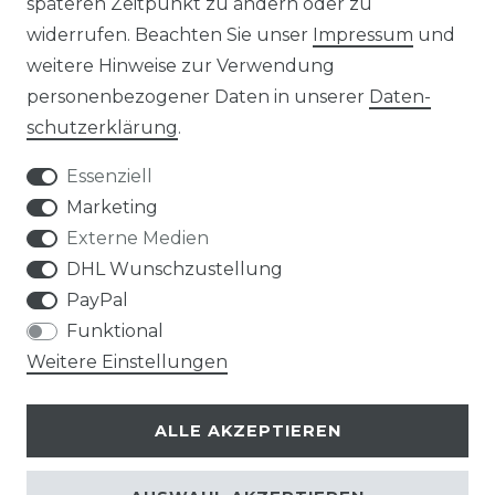
späteren Zeitpunkt zu ändern oder zu
widerrufen. Beachten Sie unser
Impressum
und
weitere Hinweise zur Verwendung
personenbezogener Daten in unserer
Daten­
Widerrufs­recht
schutz­erklärung
.
Essenziell
Marketing
Externe Medien
Kontakt
VERTRAG WIDERRUFEN
DHL Wunschzustellung
PayPal
Funktional
Weitere Einstellungen
Klimaprofis GmbH & Co. KG
ALLE AKZEPTIEREN
Design & supervision by MILLER
© Copyright 2026 | Alle Rechte vorbehalten.