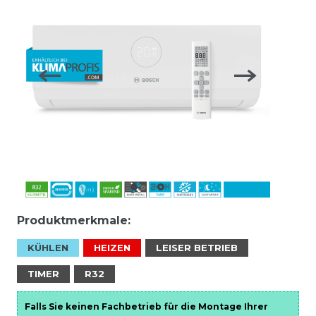
Produktmerkmale:
KÜHLEN
HEIZEN
LEISER BETRIEB
TIMER
R32
Falls Sie keinen Fachbetrieb für die Montage Ihrer