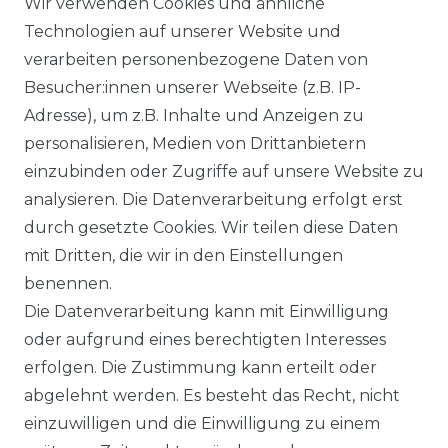
Wir verwenden Cookies und ähnliche
Technologien auf unserer Website und
BEZAHLUNG
verarbeiten personenbezogene Daten von
Besucher:innen unserer Webseite (z.B. IP-
KLIMA- UND UMWELTSCHUTZ
Adresse), um z.B. Inhalte und Anzeigen zu
personalisieren, Medien von Drittanbietern
LEXIKON
einzubinden oder Zugriffe auf unsere Website zu
UNTERNEHMEN
analysieren. Die Datenverarbeitung erfolgt erst
durch gesetzte Cookies. Wir teilen diese Daten
ÜBER UNS
mit Dritten, die wir in den Einstellungen
benennen.
MAGAZIN
Die Datenverarbeitung kann mit Einwilligung
oder aufgrund eines berechtigten Interesses
HERSTELLER
erfolgen. Die Zustimmung kann erteilt oder
abgelehnt werden. Es besteht das Recht, nicht
REFERENZEN
einzuwilligen und die Einwilligung zu einem