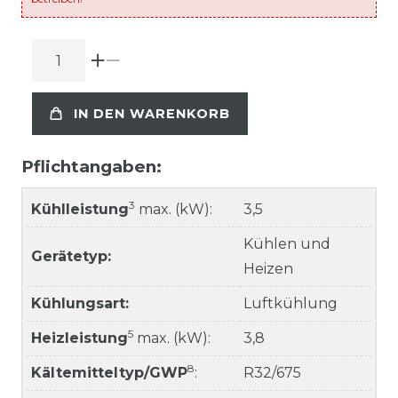
IN DEN WARENKORB
Pflichtangaben:
3
Kühlleistung
max. (kW):
3,5
Kühlen und
Gerätetyp:
Heizen
Kühlungsart:
Luftkühlung
5
Heizleistung
max. (kW):
3,8
8
Kältemitteltyp/GWP
:
R32/675