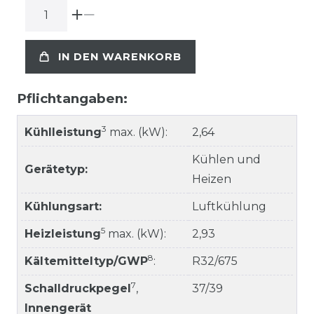
IN DEN WARENKORB
Pflichtangaben:
3
Kühlleistung
max. (kW):
2,64
Kühlen und
Gerätetyp:
Heizen
Kühlungsart:
Luftkühlung
5
Heizleistung
max. (kW):
2,93
8
Kältemitteltyp/GWP
:
R32/675
7
Schalldruckpegel
,
37/39
Innengerät