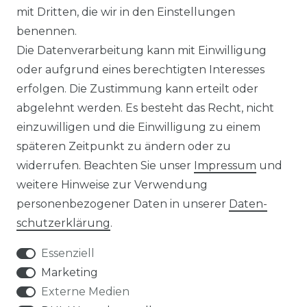
ÜBER UNS
mit Dritten, die wir in den Einstellungen
benennen.
MAGAZIN
Die Datenverarbeitung kann mit Einwilligung
oder aufgrund eines berechtigten Interesses
HERSTELLER
erfolgen. Die Zustimmung kann erteilt oder
abgelehnt werden. Es besteht das Recht, nicht
REFERENZEN
einzuwilligen und die Einwilligung zu einem
späteren Zeitpunkt zu ändern oder zu
widerrufen. Beachten Sie unser
Impressum
und
weitere Hinweise zur Verwendung
personenbezogener Daten in unserer
Daten­
Widerrufs­recht
schutz­erklärung
.
Essenziell
Marketing
Externe Medien
Kontakt
VERTRAG WIDERRUFEN