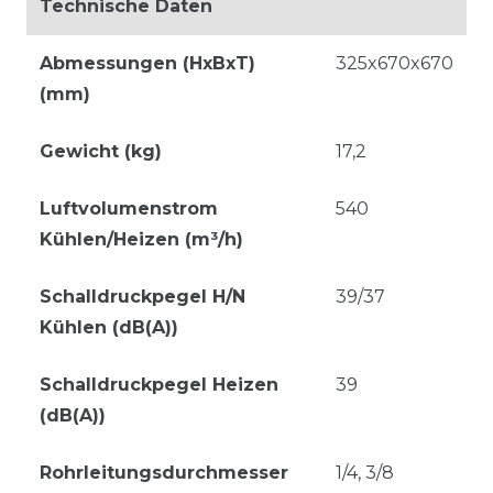
Technische Daten
Abmessungen (HxBxT)
325x670x670
(mm)
Gewicht (kg)
17,2
Luftvolumenstrom
540
Kühlen/Heizen (m³/h)
Schalldruckpegel H/N
39/37
Kühlen (dB(A))
Schalldruckpegel Heizen
39
(dB(A))
Rohrleitungsdurchmesser
1/4, 3/8