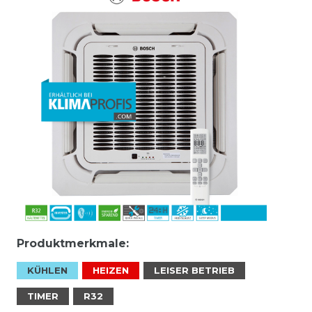
Produktmerkmale:
KÜHLEN
HEIZEN
LEISER BETRIEB
TIMER
R32