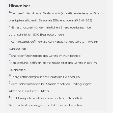
Hinweise:
1
Energieeffizienzklasse: Skala von A (am effizientesten) bis G (am
wenigsten effizient). Saisonale Effizienz (gemäß EN14825)
2
Näherungswert für den jährlichen Energieverbrauch bei
durchschnittlich 500 Betriebsstunden
3
Kühlleistung, definiert als Kühlkapazität des Geräts in kW im
Kühlbetrieb
4
Energieeffizienzgröße des Geräts im Kühlbetrieb
5
Heizleistung, definiert als Heizkapazität des Geräts in kW im
Heizbetrieb
6
Energieeffizienzgröße des Geräts im Heizbetrieb
7
Geräuschemissionen bei Standardbetrieb. Bedingungen:
Abstand zum Gerät: 1 Meter.
8
Treibhauspotenzial des verwendeten Kältemittels
Technische Änderungen und Irrtümer vorbehalten.