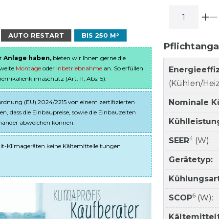
AUTO RESTART
BIS 250 M³
Pflichtang
er Anlage haben,
bieten wir Ihnen gerne die
sweite
Montage
oder
Inbetriebnahme
an. So erfüllen
Energieeffi
ikalienklimaschutz (Art. 11, Abs. 5).
(Kühlen/Heiz
Nominale K
dnung (EU) 2024/2215 von einem zertifizierten
en, dass die Einbaupreise, sowie die Einbauzeiten
Kühlleistun
einander abweichen können.
4
SEER
(W):
it-Klimageräten keine Kältemittelleitungen
Gerätetyp:
Kühlungsart
6
SCOP
(W):
Kältemitte