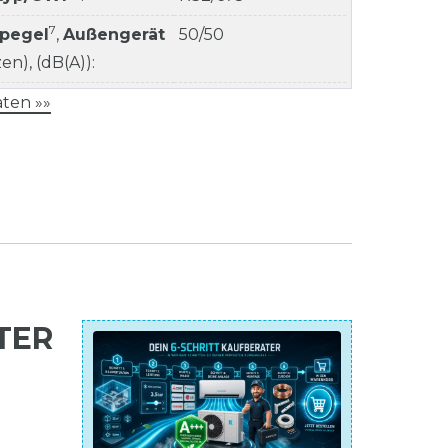
7
kpegel
,
Außengerät
50/50
n), (dB(A)):
ten »»
TER