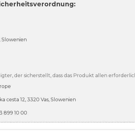
icherheitsverordnung
:
,
Slowenien
igter, der sicherstellt, dass das Produkt allen erforderli
rope
ka cesta
12
,
3320
Vas
,
Slowenien
 3 899 10 00