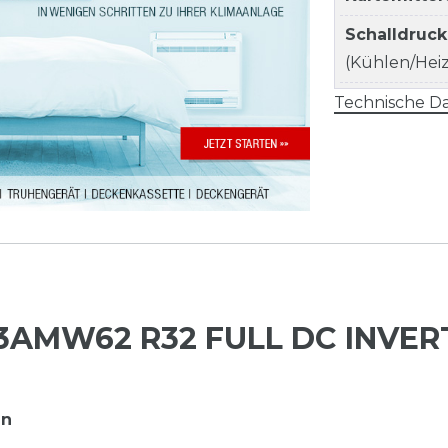
Schalldruc
(Kühlen/Heize
Technische Da
3AMW62 R32 FULL DC INVER
en