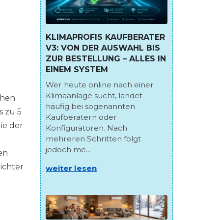
KLIMAPROFIS KAUFBERATER
V3: VON DER AUSWAHL BIS
ZUR BESTELLUNG – ALLES IN
EINEM SYSTEM
Wer heute online nach einer
Klimaanlage sucht, landet
chen
häufig bei sogenannten
s zu 5
Kaufberatern oder
ie der
Konfiguratoren. Nach
mehreren Schritten folgt
jedoch me...
en
ichter
weiter lesen