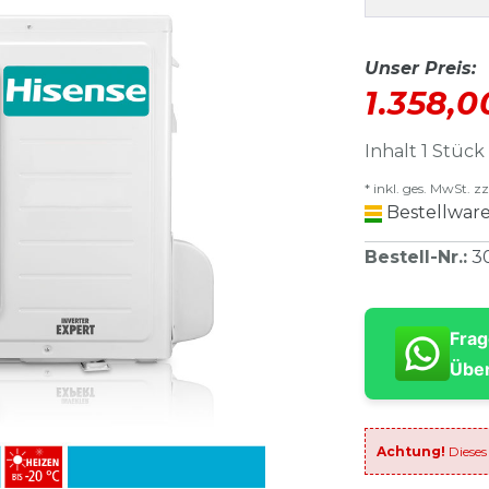
Unser Preis:
1.358,
Inhalt
1
Stück
* inkl. ges. MwSt. zz
Bestellware
Bestell-Nr.
:
3
Frag
Über
Achtung!
Dieses