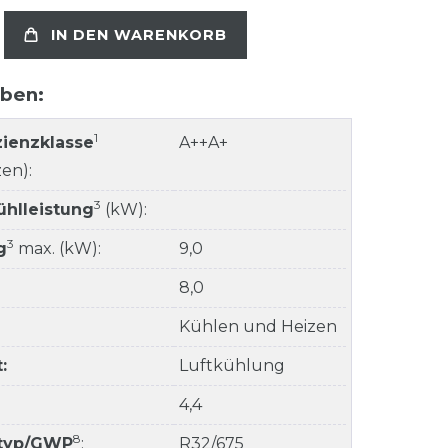
IN DEN WARENKORB
aben:
1
zienzklasse
A++A+
en):
3
ühlleistung
(kW):
3
g
max. (kW):
9,0
8,0
Kühlen und Heizen
:
Luftkühlung
4,4
8
ltyp/GWP
:
R32/675