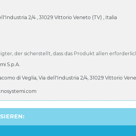
ell'Industria
2/4
,
31029
Vittorio Veneto (TV)
,
Italia
igter, der sicherstellt, dass das Produkt allen erforderli
mi S.p.A.
iacomo di Veglia, Via dell'Industria
2/4
,
31029
Vittorio Ven
cnosystemi.com
SSIEREN
: