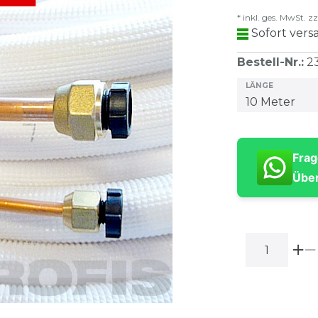
* inkl. ges. MwSt. zz
Sofort versa
Bestell-Nr.
:
2
LÄNGE
Frag
Über