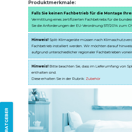
Produktmerkmale:
Falls Sie keinen Fachbetrieb für die Montage Ihr
Vermittlung eines zertifizierten Fachbetriebs für die bunde
Sie die Anforderungen der EU-Verordnung 517/2014 zum Chem
Hinweis!
Split-Klimageräte müssen nach Klimaschutzveror
Fachbetrieb installiert werden. Wir möchten darauf hinweis
aufgrund unterschiedlicher regionaler Fachbetrieben von
Hinweis!
Bitte beachten Sie, dass im Lieferumfang von Spl
enthalten sind.
Diese erhalten Sie in der Rubrik:
Zubehör
ZUM RATGEBER