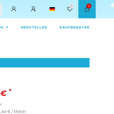
0
0
ÖR
HERSTELLER
KAUFBERATER
*
 €
r
,44 € / Meter