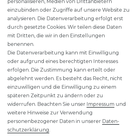
personalisieren, Medien von Drittanbietern
LEXIKON
einzubinden oder Zugriffe auf unsere Website zu
UNTERNEHMEN
analysieren. Die Datenverarbeitung erfolgt erst
durch gesetzte Cookies. Wir teilen diese Daten
ÜBER UNS
mit Dritten, die wir in den Einstellungen
benennen.
MAGAZIN
Die Datenverarbeitung kann mit Einwilligung
oder aufgrund eines berechtigten Interesses
HERSTELLER
erfolgen. Die Zustimmung kann erteilt oder
abgelehnt werden. Es besteht das Recht, nicht
REFERENZEN
einzuwilligen und die Einwilligung zu einem
späteren Zeitpunkt zu ändern oder zu
widerrufen. Beachten Sie unser
Impressum
und
weitere Hinweise zur Verwendung
personenbezogener Daten in unserer
Daten­
Widerrufs­recht
schutz­erklärung
.