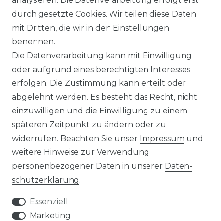
analysieren. Die Datenverarbeitung erfolgt erst
durch gesetzte Cookies. Wir teilen diese Daten
ÜBER UNS
mit Dritten, die wir in den Einstellungen
benennen.
MAGAZIN
Die Datenverarbeitung kann mit Einwilligung
oder aufgrund eines berechtigten Interesses
HERSTELLER
erfolgen. Die Zustimmung kann erteilt oder
abgelehnt werden. Es besteht das Recht, nicht
REFERENZEN
einzuwilligen und die Einwilligung zu einem
späteren Zeitpunkt zu ändern oder zu
widerrufen. Beachten Sie unser
Impressum
und
weitere Hinweise zur Verwendung
personenbezogener Daten in unserer
Daten­
Widerrufs­recht
schutz­erklärung
.
Essenziell
Marketing