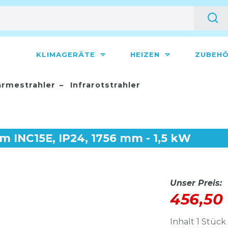
KLIMAGERÄTE
HEIZEN
ZUBEH
rmestrahler
Infrarotstrahler
alm INC15E, IP24, 1756 mm - 1,5 kW
Unser Preis:
456,50
Inhalt
1
Stück