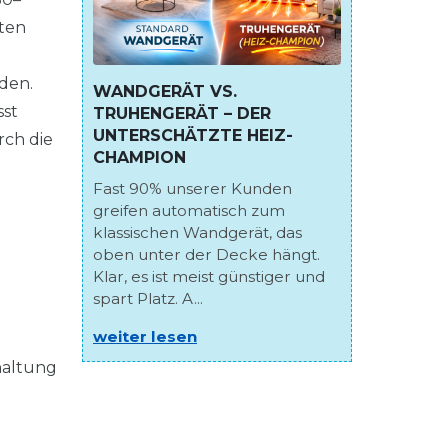
nten
rden.
WANDGERÄT VS.
sst
TRUHENGERÄT – DER
UNTERSCHÄTZTE HEIZ-
rch die
CHAMPION
Fast 90% unserer Kunden
greifen automatisch zum
klassischen Wandgerät, das
oben unter der Decke hängt.
Klar, es ist meist günstiger und
spart Platz. A...
weiter lesen
haltung