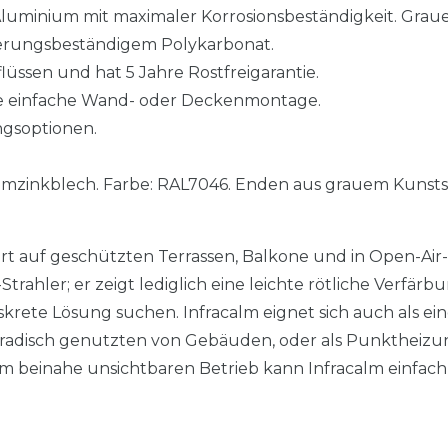
luminium mit maximaler Korrosionsbeständigkeit. Grau
erungsbeständigem Polykarbonat.
üssen und hat 5 Jahre Rostfreigarantie.
ne einfache Wand- oder Deckenmontage.
ngsoptionen.
umzinkblech. Farbe: RAL7046. Enden aus grauem Kunsts
rt auf geschützten Terrassen, Balkone und in Open-Air-
Strahler; er zeigt lediglich eine leichte rötliche Verfär
iskrete Lösung suchen. Infracalm eignet sich auch als ei
radisch genutzten von Gebäuden, oder als Punktheizun
m beinahe unsichtbaren Betrieb kann Infracalm einfach