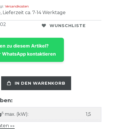
gl.
Versandkosten
, Lieferzeit ca. 7-14 Werktage
102
WUNSCHLISTE
en zu diesem Artikel?
 WhatsApp kontaktieren
IN DEN WARENKORB
aben:
5
g
max. (kW):
1,5
ten »»