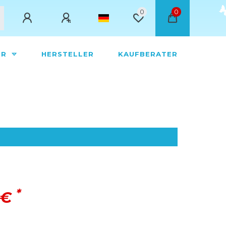
0
0
ÖR
HERSTELLER
KAUFBERATER
*
 €