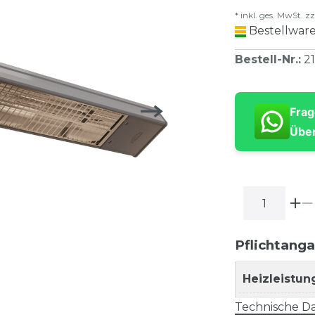
* inkl. ges. MwSt. zz
Bestellware
Bestell-Nr.
:
2
Frag
Über
Pflichtang
Heizleistun
Technische Da