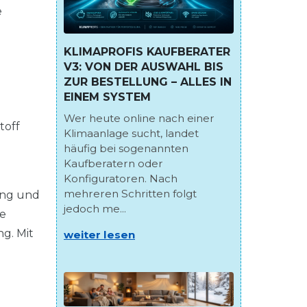
e
KLIMAPROFIS KAUFBERATER
V3: VON DER AUSWAHL BIS
ZUR BESTELLUNG – ALLES IN
EINEM SYSTEM
Wer heute online nach einer
toff
Klimaanlage sucht, landet
häufig bei sogenannten
Kaufberatern oder
Konfiguratoren. Nach
mehreren Schritten folgt
bung und
jedoch me...
ne
g. Mit
weiter lesen