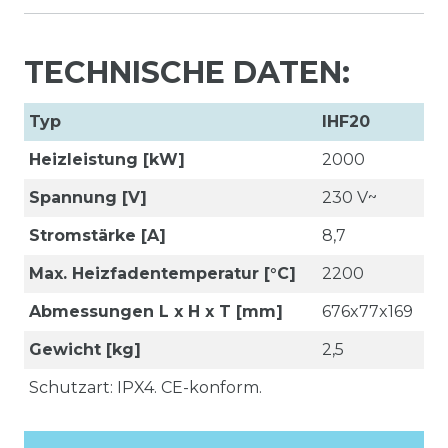
TECHNISCHE DATEN:
Typ
IHF20
Heizleistung [kW]
2000
Spannung [V]
230 V~
Stromstärke [A]
8,7
Max. Heizfadentemperatur [°C]
2200
Abmessungen L x H x T [mm]
676x77x169
Gewicht [kg]
2,5
Schutzart: IPX4. CE-konform.