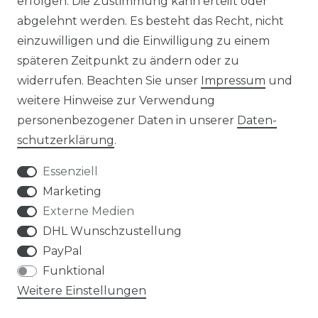
erfolgen. Die Zustimmung kann erteilt oder
abgelehnt werden. Es besteht das Recht, nicht
REFERENZEN
einzuwilligen und die Einwilligung zu einem
späteren Zeitpunkt zu ändern oder zu
widerrufen. Beachten Sie unser
Impressum
und
weitere Hinweise zur Verwendung
personenbezogener Daten in unserer
Daten­
Widerrufs­recht
schutz­erklärung
.
Essenziell
Marketing
Externe Medien
Kontakt
VERTRAG WIDERRUFEN
DHL Wunschzustellung
PayPal
Funktional
Weitere Einstellungen
Klimaprofis GmbH & Co. KG