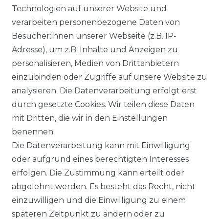
Technologien auf unserer Website und
BEZAHLUNG
verarbeiten personenbezogene Daten von
Besucher:innen unserer Webseite (z.B. IP-
KLIMA- UND UMWELTSCHUTZ
Adresse), um z.B. Inhalte und Anzeigen zu
personalisieren, Medien von Drittanbietern
LEXIKON
einzubinden oder Zugriffe auf unsere Website zu
UNTERNEHMEN
analysieren. Die Datenverarbeitung erfolgt erst
durch gesetzte Cookies. Wir teilen diese Daten
ÜBER UNS
mit Dritten, die wir in den Einstellungen
benennen.
MAGAZIN
Die Datenverarbeitung kann mit Einwilligung
oder aufgrund eines berechtigten Interesses
HERSTELLER
erfolgen. Die Zustimmung kann erteilt oder
abgelehnt werden. Es besteht das Recht, nicht
REFERENZEN
einzuwilligen und die Einwilligung zu einem
späteren Zeitpunkt zu ändern oder zu