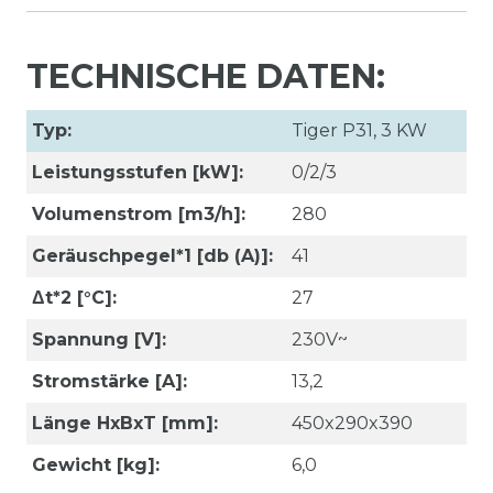
TECHNISCHE DATEN:
Typ:
Tiger P31, 3 KW
Leistungsstufen [kW]:
0/2/3
Volumenstrom [m3/h]:
280
Geräuschpegel*1 [db (A)]:
41
Δt*2 [°C]:
27
Spannung [V]:
230V~
Stromstärke [A]:
13,2
Länge HxBxT [mm]:
450x290x390
Gewicht [kg]:
6,0