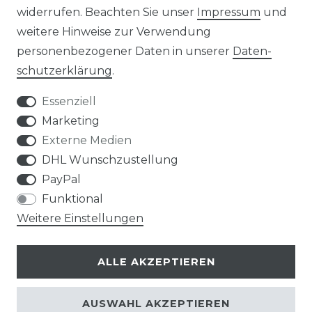
widerrufen. Beachten Sie unser
Impressum
und
weitere Hinweise zur Verwendung
personenbezogener Daten in unserer
Daten­
Widerrufs­recht
schutz­erklärung
.
Essenziell
Marketing
Externe Medien
Kontakt
VERTRAG WIDERRUFEN
DHL Wunschzustellung
PayPal
Funktional
Weitere Einstellungen
Klimaprofis GmbH & Co. KG
ALLE AKZEPTIEREN
Design & supervision by MILLER
© Copyright 2026 | Alle Rechte vorbehalten.
AUSWAHL AKZEPTIEREN