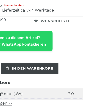
gl.
Versandkosten
, Lieferzeit ca. 7-14 Werktage
099
WUNSCHLISTE
en zu diesem Artikel?
 WhatsApp kontaktieren
IN DEN WARENKORB
aben:
5
g
max. (kW):
2,0
ten »»