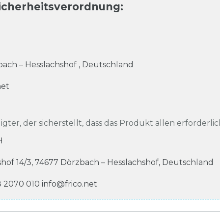
icherheitsverordnung
:
ach – Hesslachshof
,
Deutschland
net
igter, der sicherstellt, dass das Produkt allen erforderli
H
shof
14/3
,
74677
Dörzbach – Hesslachshof
,
Deutschland
8 2070 010
info@frico.net