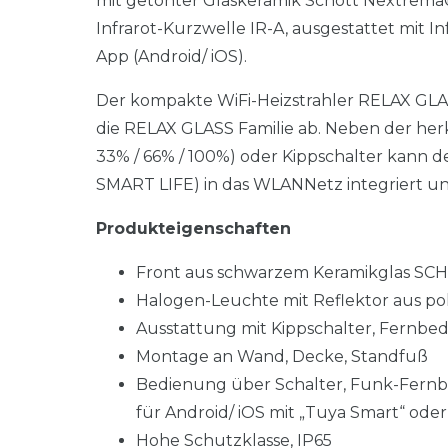
mit getönter Glaskeramik Schott Nextrem
Infrarot-Kurzwelle IR-A, ausgestattet mit
App (Android/ iOS).
Der kompakte WiFi-Heizstrahler RELAX GLA
die RELAX GLASS Familie ab. Neben der he
33% / 66% / 100%) oder Kippschalter kann de
SMART LIFE) in das WLANNetz integriert 
Produkteigenschaften
Front aus schwarzem Keramikglas 
Halogen-Leuchte mit Reflektor aus p
Ausstattung mit Kippschalter, Fernb
Montage an Wand, Decke, Standfuß
Bedienung über Schalter, Funk-Fern
für Android/ iOS mit „Tuya Smart“ oder
Hohe Schutzklasse, IP65