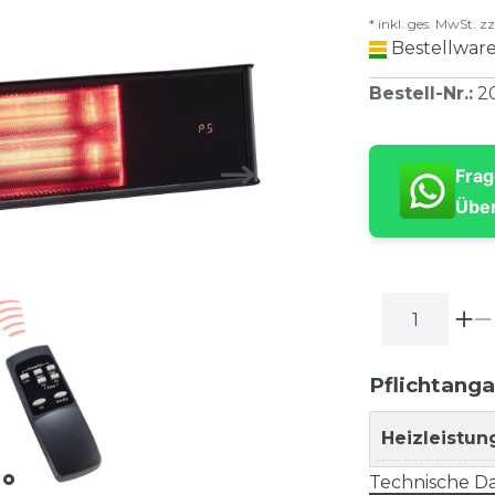
* inkl. ges. MwSt. zz
Bestellware
Bestell-Nr.
:
2
Frag
Über
Pflichtang
Heizleistun
Technische Da