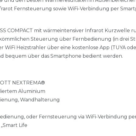
a® und den besten Wärmeresultaten in Außenbereiche
 Infrarot Fernsteuerung sowie WiFi-Verbindung per Smar
SS COMPACT mit wärmeintensiver Infrarot Kurzwelle r
rkömmlichen Steuerung über Fernbedienung (in drei S
r WiFi Heizstrahler über eine kostenlose App (TUYA ode
und bequem über das Smartphone bedient werden.
SCHOTT NEXTREMA®
oliertem Aluminium
edienung, Wandhalterung
bedienung, oder Fernsteuerung via WiFi-Verbindung pe
 „Smart Life