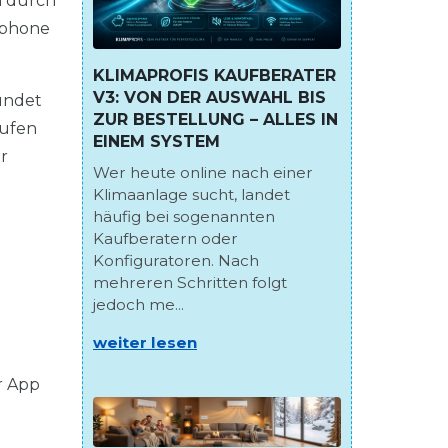
n durch
tphone
KLIMAPROFIS KAUFBERATER
V3: VON DER AUSWAHL BIS
undet
ZUR BESTELLUNG – ALLES IN
tufen
EINEM SYSTEM
r
Wer heute online nach einer
Klimaanlage sucht, landet
häufig bei sogenannten
Kaufberatern oder
Konfiguratoren. Nach
mehreren Schritten folgt
jedoch me...
weiter lesen
r App