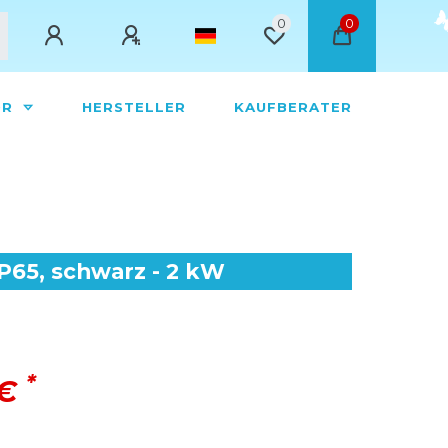
0
0
ÖR
HERSTELLER
KAUFBERATER
IP65, schwarz - 2 kW
*
 €