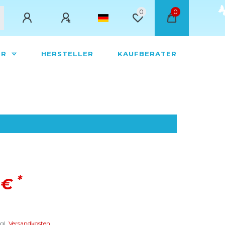
0
0
ÖR
HERSTELLER
KAUFBERATER
*
 €
gl.
Versandkosten