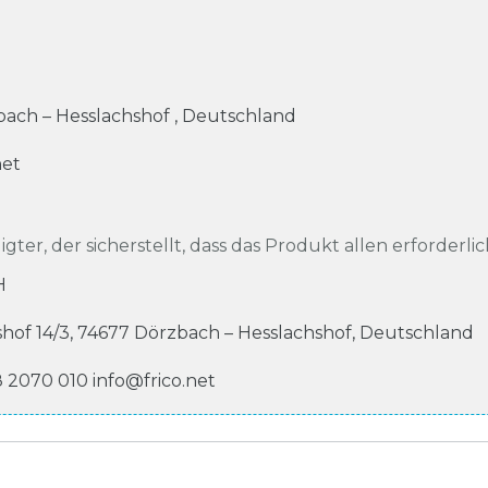
ach – Hesslachshof
,
Deutschland
net
igter, der sicherstellt, dass das Produkt allen erforderli
H
shof
14/3
,
74677
Dörzbach – Hesslachshof
,
Deutschland
8 2070 010
info@frico.net