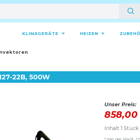
KLIMAGERÄTE
HEIZEN
ZUBEH
nvektoren
 127-22B, 500W
Unser Preis:
858,00
Inhalt
1
Stück
* inkl. ges. MwSt. zz