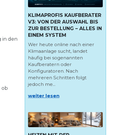
KLIMAPROFIS KAUFBERATER
V3: VON DER AUSWAHL BIS
ZUR BESTELLUNG – ALLES IN
EINEM SYSTEM
 in den
Wer heute online nach einer
Klimaanlage sucht, landet
häufig bei sogenannten
Kaufberatern oder
Konfiguratoren. Nach
mehreren Schritten folgt
jedoch me...
r ob
weiter lesen