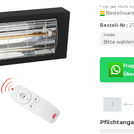
* inkl. ges. MwSt. zz
Bestellware
Bestell-Nr.
:
2
FARBE
Frag
Über
Pflichtang