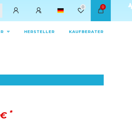
0
0
ÖR
HERSTELLER
KAUFBERATER
*
 €