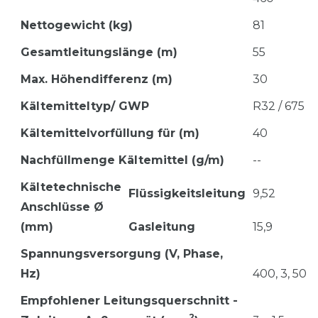
Nettogewicht (kg)
81
Gesamtleitungslänge (m)
55
Max. Höhendifferenz (m)
30
Kältemitteltyp/ GWP
R32 / 675
Kältemittelvorfüllung für (m)
40
Nachfüllmenge Kältemittel (g/m)
--
Kältetechnische
Flüssigkeitsleitung
9,52
Anschlüsse Ø
(mm)
Gasleitung
15,9
Spannungsversorgung (V, Phase,
Hz)
400, 3, 50
Empfohlener Leitungsquerschnitt -
2