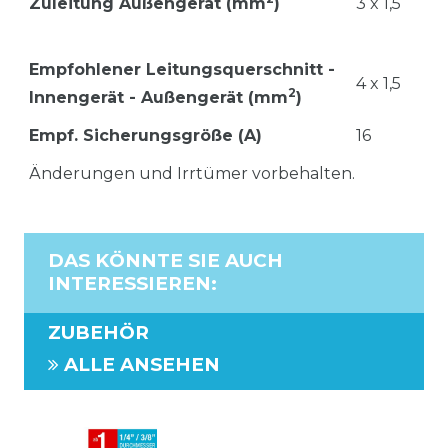
Zuleitung Außengerät (mm
)
3 x 1,5
Empfohlener Leitungsquerschnitt -
4 x 1,5
2
Innengerät - Außengerät (mm
)
Empf. Sicherungsgröße (A)
16
Änderungen und Irrtümer vorbehalten.
DAS KÖNNTE SIE AUCH
INTERESSIEREN
:
ZUBEHÖR
ALLE ANSEHEN