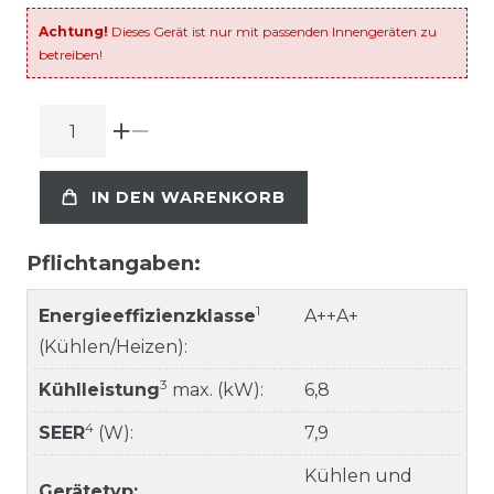
Achtung!
Dieses Gerät ist nur mit passenden Innengeräten zu
betreiben!
IN DEN WARENKORB
Pflichtangaben:
1
Energieeffizienzklasse
A++A+
(Kühlen/Heizen):
3
Kühlleistung
max. (kW):
6,8
4
SEER
(W):
7,9
Kühlen und
Gerätetyp: