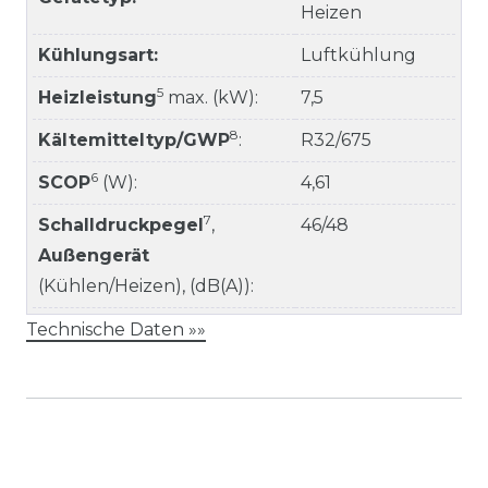
Heizen
Kühlungsart:
Luftkühlung
5
Heizleistung
max. (kW):
7,5
8
Kältemitteltyp/GWP
:
R32/675
6
SCOP
(W):
4,61
7
Schalldruckpegel
,
46/48
Außengerät
(Kühlen/Heizen), (dB(A)):
Technische Daten »»