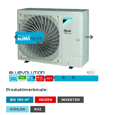
Produktmerkmale:
BIS 190 M³
HEIZEN
INVERTER
KÜHLEN
R32