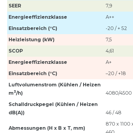
SEER
7,9
Energieeffizienzklasse
A++
Einsatzbereich (°C)
-20 / + 52
Heizleistung (kW)
7,5
SCOP
4,61
Energieeffizienzklasse
A+
Einsatzbereich (°C)
–20 / +18
Luftvolumenstrom (Kühlen / Heizen
3
m
/h)
4080/4500
Schalldruckpegel (Kühlen / Heizen
dB(A))
46 / 48
870 x 1100 
Abmessungen (H x B x T, mm)
460