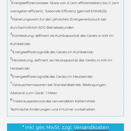
1
Energieeffizienzklasse: Skala von A (am effizientesten) bis G (am
wenigsten effizient). Saisonale Effizienz (gemäß EN14825)
2
Näherungswert für den jährlichen Energieverbrauch bei
durchschnittlich 500 Betriebsstunden
3
Kühlleistung, definiert als Kühlkapazität des Geräts in kW im
Kühlbetrieb
4
Energieeffizienzgröße des Geräts im Kühlbetrieb
5
Heizleistung, definiert als Heizkapazität des Geräts in kW im
Heizbetrieb
6
Energieeffizienzgröße des Geräts im Heizbetrieb
7
Geräuschemissionen bei Standardbetrieb. Bedingungen:
Abstand zum Gerät: 1 Meter.
8
Treibhauspotenzial des verwendeten Kältemittels
Technische Änderungen und Irrtümer vorbehalten.
* inkl. ges. MwSt. zzgl.
Versandkosten