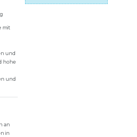
ng
e mit
en und
d hohe
zen und
n an
n in