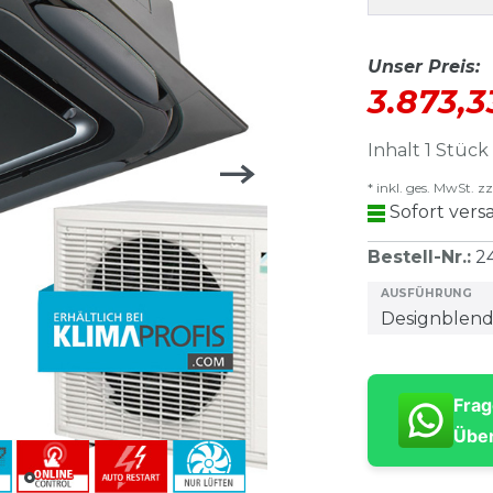
Unser Preis:
3.873,
Inhalt
1
Stück
* inkl. ges. MwSt. zz
Sofort versa
Bestell-Nr.
:
2
AUSFÜHRUNG
Frag
Über