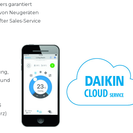
rs garantiert
g von Neugeräten
er Sales-Service
ung,
 und
3
rz)