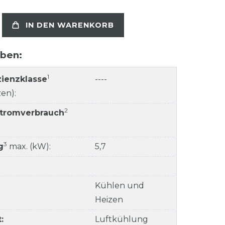
IN DEN WARENKORB
aben:
1
zienzklasse
----
en):
2
Stromverbrauch
3
g
max. (kW):
5,7
Kühlen und
Heizen
:
Luftkühlung