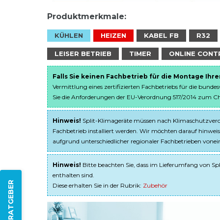
Produktmerkmale:
KÜHLEN
HEIZEN
KABEL FB
R32
LEISER BETRIEB
TIMER
ONLINE CONT
Falls Sie keinen Fachbetrieb für die Montage Ihr
Vermittlung eines zertifizierten Fachbetriebs für die bunde
Sie die Anforderungen der EU-Verordnung 517/2014 zum Chem
Hinweis!
Split-Klimageräte müssen nach Klimaschutzveror
Fachbetrieb installiert werden. Wir möchten darauf hinweis
aufgrund unterschiedlicher regionaler Fachbetrieben von
Hinweis!
Bitte beachten Sie, dass im Lieferumfang von Spl
enthalten sind.
ZUM RATGEBER
Diese erhalten Sie in der Rubrik:
Zubehör