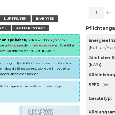
LUFTFILTER
INVERTER
Pflichtang
ROL
AUTO RESTART
er Anlage haben,
bieten wir Ihnen gerne die
Energieeffi
sweite
Montage
oder
Inbetriebnahme
an. So erfüllen
(Kühlen/Heiz
ikalienklimaschutz (Art. 11, Abs. 5).
Jährlicher 
dnung (EU) 2024/2215 von einem zertifizierten
(kWh):
en, dass die Einbaupreise, sowie die Einbauzeiten
einander abweichen können.
Kühlleistun
4
SEER
(W):
it-Klimageräten keine Kältemittelleitungen
Gerätetyp:
Kühlungsart