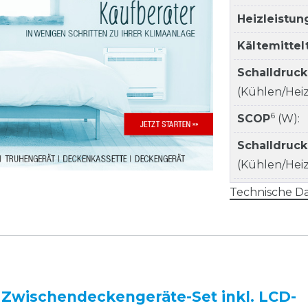
Heizleistun
Kältemitte
Schalldruc
(Kühlen/Heize
6
SCOP
(W):
Schalldruc
(Kühlen/Heize
Technische Da
 Zwischendeckengeräte-Set inkl. LCD-