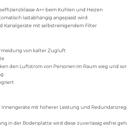
eeffizienzklasse A++ beim Kühlen und Heizen
utomatisch lastabhängig angepasst wird
Kanalgeräte mit selbstreinigendem Filter
ermeidung von kalter Zugluft
te
nken den Luftstrom von Personen im Raum weg und so
ng
griert
e Innengeräte mit höherer Leistung und Redundanzre
ng in der Bodenplatte wird diese zuverlässig eisfrei geh