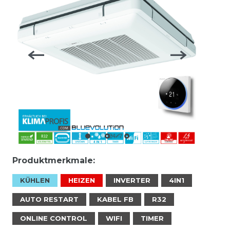
Produktmerkmale:
KÜHLEN
HEIZEN
INVERTER
4IN1
AUTO RESTART
KABEL FB
R32
ONLINE CONTROL
WIFI
TIMER