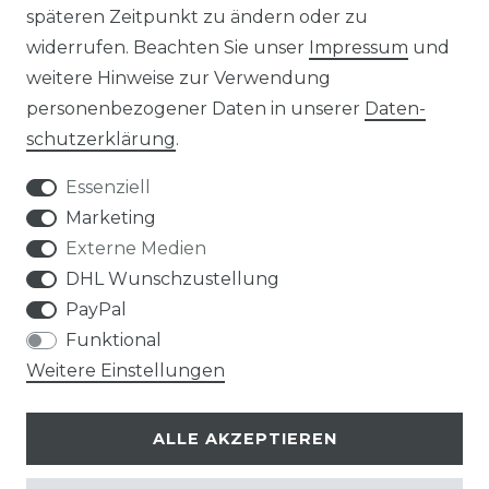
späteren Zeitpunkt zu ändern oder zu
widerrufen. Beachten Sie unser
Impressum
und
weitere Hinweise zur Verwendung
personenbezogener Daten in unserer
Daten­
Widerrufs­recht
schutz­erklärung
.
Essenziell
Marketing
Externe Medien
Kontakt
VERTRAG WIDERRUFEN
DHL Wunschzustellung
PayPal
Funktional
Weitere Einstellungen
Klimaprofis GmbH & Co. KG
ALLE AKZEPTIEREN
Design & supervision by MILLER
© Copyright 2026 | Alle Rechte vorbehalten.