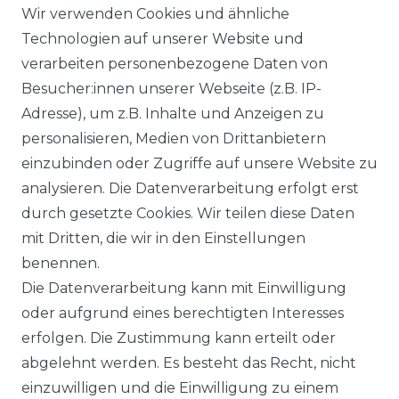
Wir verwenden Cookies und ähnliche
Technologien auf unserer Website und
BEZAHLUNG
verarbeiten personenbezogene Daten von
Besucher:innen unserer Webseite (z.B. IP-
KLIMA- UND UMWELTSCHUTZ
Adresse), um z.B. Inhalte und Anzeigen zu
LEXIKON
personalisieren, Medien von Drittanbietern
einzubinden oder Zugriffe auf unsere Website zu
UNTERNEHMEN
analysieren. Die Datenverarbeitung erfolgt erst
durch gesetzte Cookies. Wir teilen diese Daten
ÜBER UNS
mit Dritten, die wir in den Einstellungen
benennen.
MAGAZIN
Die Datenverarbeitung kann mit Einwilligung
oder aufgrund eines berechtigten Interesses
HERSTELLER
erfolgen. Die Zustimmung kann erteilt oder
abgelehnt werden. Es besteht das Recht, nicht
REFERENZEN
einzuwilligen und die Einwilligung zu einem