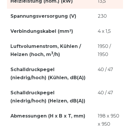
Heizleistung (nom.) (kW)
13,5
Spannungsversorgung (V)
230
Verbindungskabel (mm²)
4 x 1,5
Luftvolumenstrom, Kühlen /
1950 /
3
Heizen (hoch, m
/h)
1950
Schalldruckpegel
40 / 47
(niedrig/hoch) (Kühlen, dB(A))
Schalldruckpegel
40 / 47
(niedrig/hoch) (Heizen, dB(A))
Abmessungen (H x B x T, mm)
198 x 950
x 950