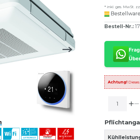
* inkl. ges. MwSt. zz
Bestellware
Bestell-Nr.
:
1
Frag
Über
Achtung!
Dieses
Pflichtang
Kühlleistun