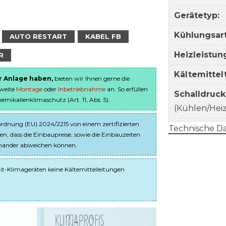
Gerätetyp:
Kühlungsart
AUTO RESTART
KABEL FB
Heizleistun
R
Kältemitte
er Anlage haben,
bieten wir Ihnen gerne die
sweite
Montage
oder
Inbetriebnahme
an. So erfüllen
Schalldruc
ikalienklimaschutz (Art. 11, Abs. 5).
(Kühlen/Heize
dnung (EU) 2024/2215 von einem zertifizierten
Technische Da
en, dass die Einbaupreise, sowie die Einbauzeiten
einander abweichen können.
it-Klimageräten keine Kältemittelleitungen