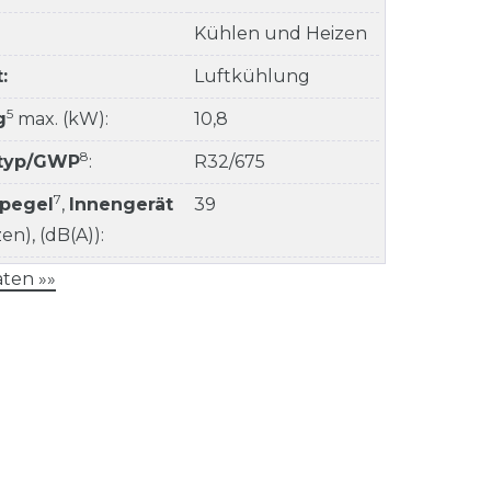
Kühlen und Heizen
:
Luftkühlung
5
g
max. (kW):
10,8
8
ltyp/GWP
:
R32/675
7
kpegel
,
Innengerät
39
n), (dB(A)):
ten »»