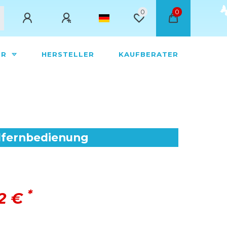
0
0
ÖR
HERSTELLER
KAUFBERATER
elfernbedienung
*
72 €