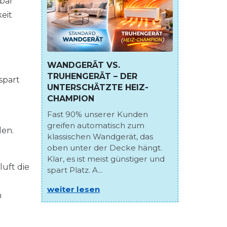
rbar
eit
WANDGERÄT VS.
TRUHENGERÄT – DER
spart
UNTERSCHÄTZTE HEIZ-
CHAMPION
Fast 90% unserer Kunden
greifen automatisch zum
len.
klassischen Wandgerät, das
oben unter der Decke hängt.
Klar, es ist meist günstiger und
uft die
spart Platz. A...
weiter lesen
n