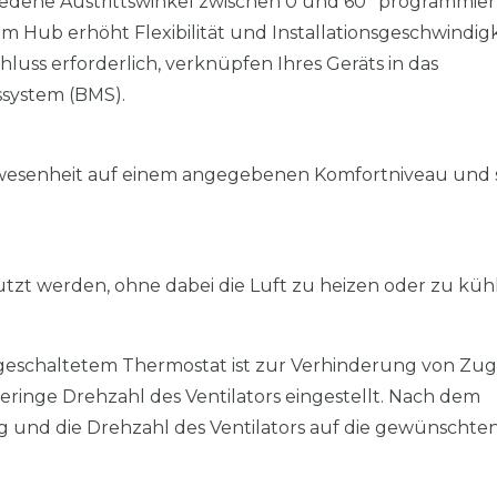
iedene Austrittswinkel zwischen 0 und 60° programmie
ub erhöht Flexibilität und Installationsgeschwindigk
hluss erforderlich, verknüpfen Ihres Geräts in das
system (BMS).
wesenheit auf einem angegebenen Komfortniveau und 
utzt werden, ohne dabei die Luft zu heizen oder zu küh
eschaltetem Thermostat ist zur Verhinderung von Zugl
eringe Drehzahl des Ventilators eingestellt. Nach dem
 und die Drehzahl des Ventilators auf die gewünschte