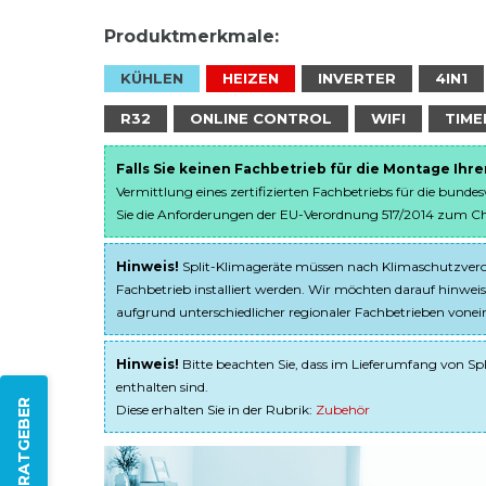
Produktmerkmale:
KÜHLEN
HEIZEN
INVERTER
4IN1
R32
ONLINE CONTROL
WIFI
TIME
Falls Sie keinen Fachbetrieb für die Montage Ihr
Vermittlung eines zertifizierten Fachbetriebs für die bunde
Sie die Anforderungen der EU-Verordnung 517/2014 zum Chem
Hinweis!
Split-Klimageräte müssen nach Klimaschutzveror
Fachbetrieb installiert werden. Wir möchten darauf hinweis
aufgrund unterschiedlicher regionaler Fachbetrieben von
Hinweis!
Bitte beachten Sie, dass im Lieferumfang von Spl
enthalten sind.
ZUM RATGEBER
Diese erhalten Sie in der Rubrik:
Zubehör