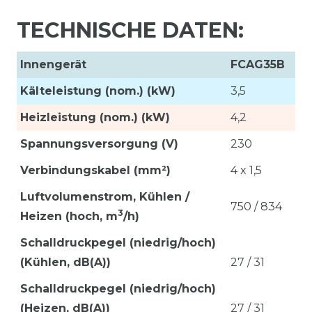
TECHNISCHE DATEN:
Innengerät
FCAG35B
Kälteleistung (nom.) (kW)
3,5
Heizleistung (nom.) (kW)
4,2
Spannungsversorgung (V)
230
Verbindungskabel (mm²)
4 x 1,5
Luftvolumenstrom,
Kühlen /
750 / 834
3
Heizen (hoch, m
/h)
Schalldruckpegel (niedrig/hoch)
(Kühlen, dB(A))
27 / 31
Schalldruckpegel (niedrig/hoch)
(Heizen, dB(A))
27 / 31