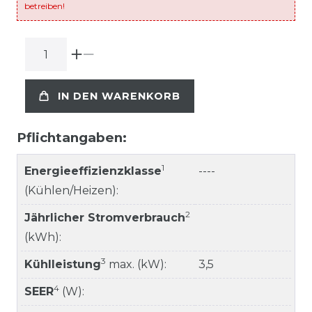
betreiben!
IN DEN WARENKORB
Pflichtangaben:
1
Energieeffizienzklasse
----
(Kühlen/Heizen):
2
Jährlicher Stromverbrauch
(kWh):
3
Kühlleistung
max. (kW):
3,5
4
SEER
(W):