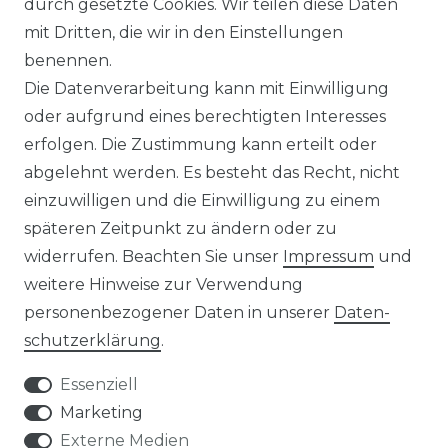
durch gesetzte Cookies. Wir teilen diese Daten
ÜBER UNS
mit Dritten, die wir in den Einstellungen
benennen.
MAGAZIN
Die Datenverarbeitung kann mit Einwilligung
oder aufgrund eines berechtigten Interesses
HERSTELLER
erfolgen. Die Zustimmung kann erteilt oder
abgelehnt werden. Es besteht das Recht, nicht
REFERENZEN
einzuwilligen und die Einwilligung zu einem
späteren Zeitpunkt zu ändern oder zu
widerrufen. Beachten Sie unser
Impressum
und
weitere Hinweise zur Verwendung
personenbezogener Daten in unserer
Daten­
Widerrufs­recht
schutz­erklärung
.
Essenziell
Marketing
Externe Medien