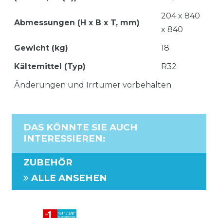
204 x 840
Abmessungen (H x B x T, mm)
x 840
Gewicht (kg)
18
Kältemittel (Typ)
R32
Änderungen und Irrtümer vorbehalten.
DAS KÖNNTE SIE AUCH
INTERESSIEREN
:
ZUBEHÖR
ALLE ANSEHEN