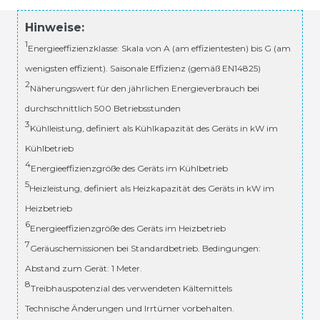
Hinweise:
1
Energieeffizienzklasse: Skala von A (am effizientesten) bis G (am
wenigsten effizient). Saisonale Effizienz (gemäß EN14825)
2
Näherungswert für den jährlichen Energieverbrauch bei
durchschnittlich 500 Betriebsstunden
3
Kühlleistung, definiert als Kühlkapazität des Geräts in kW im
Kühlbetrieb
4
Energieeffizienzgröße des Geräts im Kühlbetrieb
5
Heizleistung, definiert als Heizkapazität des Geräts in kW im
Heizbetrieb
6
Energieeffizienzgröße des Geräts im Heizbetrieb
7
Geräuschemissionen bei Standardbetrieb. Bedingungen:
Abstand zum Gerät: 1 Meter.
8
Treibhauspotenzial des verwendeten Kältemittels
Technische Änderungen und Irrtümer vorbehalten.