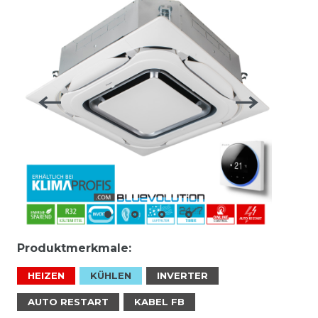
Produktmerkmale:
HEIZEN
KÜHLEN
INVERTER
AUTO RESTART
KABEL FB