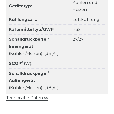
Kühlen und
Gerätetyp:
Heizen
Kühlungsart:
Luftkühlung
8
Kältemitteltyp/GWP
:
R32
7
Schalldruckpegel
,
27/27
Innengerät
(Kühlen/Heizen), (dB(A)):
6
SCOP
(W):
7
Schalldruckpegel
,
Außengerät
(Kühlen/Heizen), (dB(A)):
Technische Daten »»