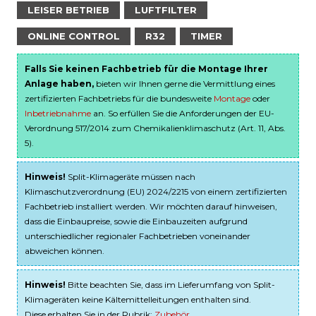
LEISER BETRIEB
LUFTFILTER
ONLINE CONTROL
R32
TIMER
Falls Sie keinen Fachbetrieb für die Montage Ihrer
Anlage haben,
bieten wir Ihnen gerne die Vermittlung eines
zertifizierten Fachbetriebs für die bundesweite
Montage
oder
Inbetriebnahme
an. So erfüllen Sie die Anforderungen der EU-
Verordnung 517/2014 zum Chemikalienklimaschutz (Art. 11, Abs.
5).
Hinweis!
Split-Klimageräte müssen nach
Klimaschutzverordnung (EU) 2024/2215 von einem zertifizierten
Fachbetrieb installiert werden. Wir möchten darauf hinweisen,
dass die Einbaupreise, sowie die Einbauzeiten aufgrund
unterschiedlicher regionaler Fachbetrieben voneinander
abweichen können.
Hinweis!
Bitte beachten Sie, dass im Lieferumfang von Split-
Klimageräten keine Kältemittelleitungen enthalten sind.
Diese erhalten Sie in der Rubrik:
Zubehör