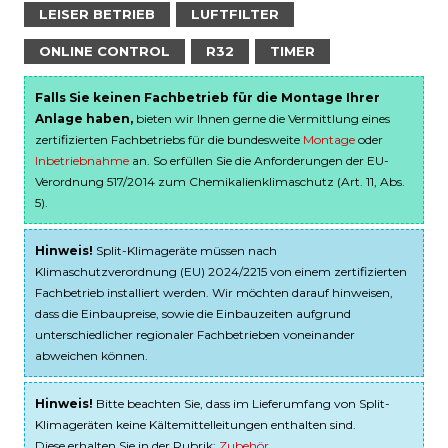
LEISER BETRIEB
LUFTFILTER
ONLINE CONTROL
R32
TIMER
Falls Sie keinen Fachbetrieb für die Montage Ihrer
Anlage haben,
bieten wir Ihnen gerne die Vermittlung eines
zertifizierten Fachbetriebs für die bundesweite
Montage
oder
Inbetriebnahme
an. So erfüllen Sie die Anforderungen der EU-
Verordnung 517/2014 zum Chemikalienklimaschutz (Art. 11, Abs.
5).
Hinweis!
Split-Klimageräte müssen nach
Klimaschutzverordnung (EU) 2024/2215 von einem zertifizierten
Fachbetrieb installiert werden. Wir möchten darauf hinweisen,
dass die Einbaupreise, sowie die Einbauzeiten aufgrund
unterschiedlicher regionaler Fachbetrieben voneinander
abweichen können.
Hinweis!
Bitte beachten Sie, dass im Lieferumfang von Split-
Klimageräten keine Kältemittelleitungen enthalten sind.
Diese erhalten Sie in der Rubrik:
Zubehör