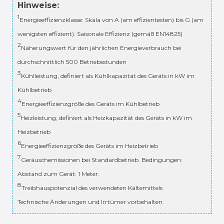
Hinweise:
1
Energieeffizienzklasse: Skala von A (am effizientesten) bis G (am
wenigsten effizient). Saisonale Effizienz (gemäß EN14825)
2
Näherungswert für den jährlichen Energieverbrauch bei
durchschnittlich 500 Betriebsstunden
3
Kühlleistung, definiert als Kühlkapazität des Geräts in kW im
Kühlbetrieb
4
Energieeffizienzgröße des Geräts im Kühlbetrieb
5
Heizleistung, definiert als Heizkapazität des Geräts in kW im
Heizbetrieb
6
Energieeffizienzgröße des Geräts im Heizbetrieb
7
Geräuschemissionen bei Standardbetrieb. Bedingungen:
Abstand zum Gerät: 1 Meter.
8
Treibhauspotenzial des verwendeten Kältemittels
Technische Änderungen und Irrtümer vorbehalten.