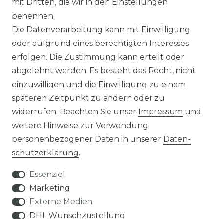
mit Dritten, die wir in den Einstellungen
benennen.
MAGAZIN
Die Datenverarbeitung kann mit Einwilligung
oder aufgrund eines berechtigten Interesses
HERSTELLER
erfolgen. Die Zustimmung kann erteilt oder
abgelehnt werden. Es besteht das Recht, nicht
REFERENZEN
einzuwilligen und die Einwilligung zu einem
späteren Zeitpunkt zu ändern oder zu
widerrufen. Beachten Sie unser
Impressum
und
weitere Hinweise zur Verwendung
personenbezogener Daten in unserer
Daten­
Widerrufs­recht
schutz­erklärung
.
Essenziell
Marketing
Externe Medien
Kontakt
VERTRAG WIDERRUFEN
DHL Wunschzustellung