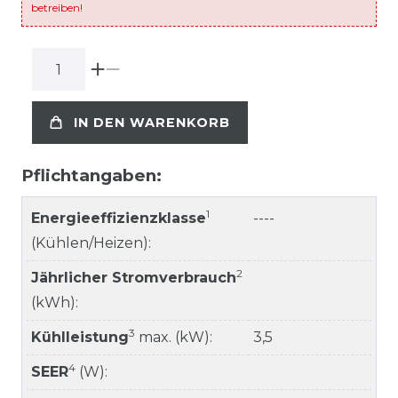
betreiben!
IN DEN WARENKORB
Pflichtangaben:
1
Energieeffizienzklasse
----
(Kühlen/Heizen):
2
Jährlicher Stromverbrauch
(kWh):
3
Kühlleistung
max. (kW):
3,5
4
SEER
(W):