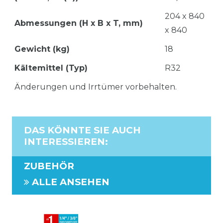
204 x 840
Abmessungen (H x B x T, mm)
x 840
Gewicht (kg)
18
Kältemittel (Typ)
R32
Änderungen und Irrtümer vorbehalten.
DAS KÖNNTE SIE AUCH
INTERESSIEREN
:
ZUBEHÖR
ALLE ANSEHEN