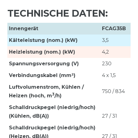
TECHNISCHE DATEN:
Innengerät
FCAG35B
Kälteleistung (nom.) (kW)
3,5
Heizleistung (nom.) (kW)
4,2
Spannungsversorgung (V)
230
Verbindungskabel (mm²)
4 x 1,5
Luftvolumenstrom,
Kühlen /
750 / 834
3
Heizen (hoch, m
/h)
Schalldruckpegel (niedrig/hoch)
(Kühlen, dB(A))
27 / 31
Schalldruckpegel (niedrig/hoch)
(Heizen, dB(A))
27 / 31