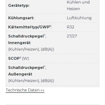
Kühlen und
Gerätetyp:
Heizen
Kühlungsart:
Luftkühlung
8
Kältemitteltyp/GWP
:
R32
7
Schalldruckpegel
,
27/27
Innengerät
(Kühlen/Heizen), (dB(A)):
6
SCOP
(W):
7
Schalldruckpegel
,
Außengerät
(Kühlen/Heizen), (dB(A)):
Technische Daten »»