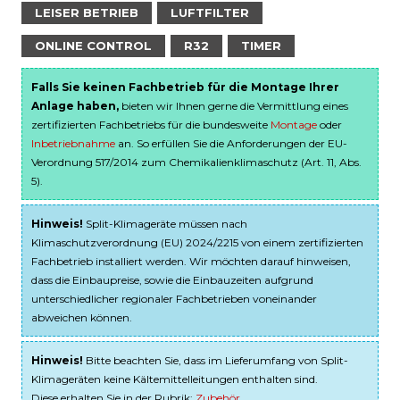
LEISER BETRIEB
LUFTFILTER
ONLINE CONTROL
R32
TIMER
Falls Sie keinen Fachbetrieb für die Montage Ihrer
Anlage haben,
bieten wir Ihnen gerne die Vermittlung eines
zertifizierten Fachbetriebs für die bundesweite
Montage
oder
Inbetriebnahme
an. So erfüllen Sie die Anforderungen der EU-
Verordnung 517/2014 zum Chemikalienklimaschutz (Art. 11, Abs.
5).
Hinweis!
Split-Klimageräte müssen nach
Klimaschutzverordnung (EU) 2024/2215 von einem zertifizierten
Fachbetrieb installiert werden. Wir möchten darauf hinweisen,
dass die Einbaupreise, sowie die Einbauzeiten aufgrund
unterschiedlicher regionaler Fachbetrieben voneinander
abweichen können.
Hinweis!
Bitte beachten Sie, dass im Lieferumfang von Split-
Klimageräten keine Kältemittelleitungen enthalten sind.
Diese erhalten Sie in der Rubrik:
Zubehör