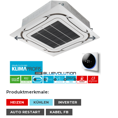
Produktmerkmale:
HEIZEN
KÜHLEN
INVERTER
AUTO RESTART
KABEL FB