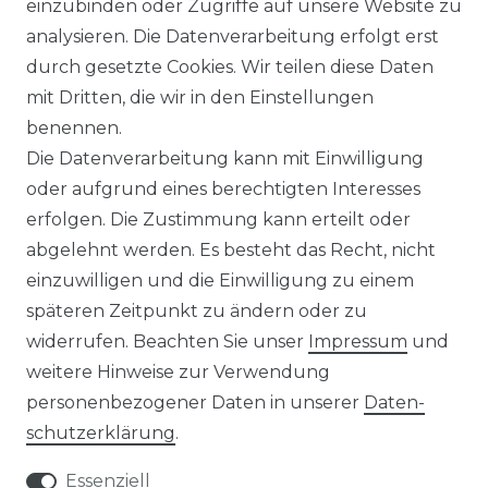
einzubinden oder Zugriffe auf unsere Website zu
UNTERNEHMEN
analysieren. Die Datenverarbeitung erfolgt erst
durch gesetzte Cookies. Wir teilen diese Daten
ÜBER UNS
mit Dritten, die wir in den Einstellungen
benennen.
MAGAZIN
Die Datenverarbeitung kann mit Einwilligung
oder aufgrund eines berechtigten Interesses
HERSTELLER
erfolgen. Die Zustimmung kann erteilt oder
abgelehnt werden. Es besteht das Recht, nicht
REFERENZEN
einzuwilligen und die Einwilligung zu einem
späteren Zeitpunkt zu ändern oder zu
widerrufen. Beachten Sie unser
Impressum
und
weitere Hinweise zur Verwendung
personenbezogener Daten in unserer
Daten­
Widerrufs­recht
schutz­erklärung
.
Essenziell