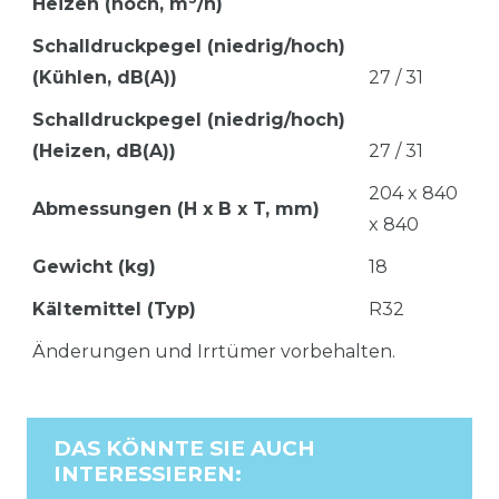
Heizen (hoch, m
/h)
Schalldruckpegel (niedrig/hoch)
(Kühlen, dB(A))
27 / 31
Schalldruckpegel (niedrig/hoch)
(Heizen, dB(A))
27 / 31
204 x 840
Abmessungen (H x B x T, mm)
x 840
Gewicht (kg)
18
Kältemittel (Typ)
R32
Änderungen und Irrtümer vorbehalten.
DAS KÖNNTE SIE AUCH
INTERESSIEREN
: