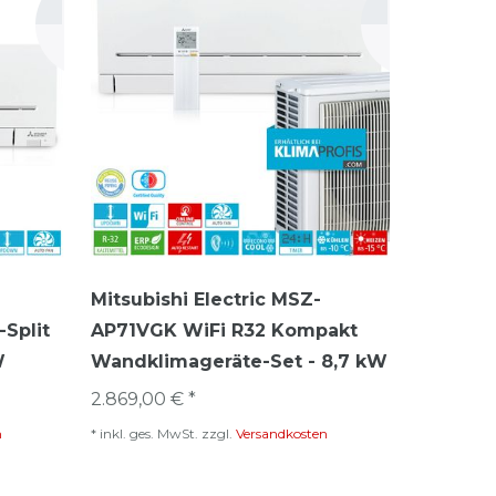
Mitsubishi Electric MSZ-
Split
AP71VGK WiFi R32 Kompakt
W
Wandklimageräte-Set - 8,7 kW
2.869,00 € *
n
*
inkl. ges. MwSt.
zzgl.
Versandkosten