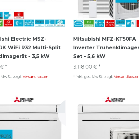
ishi Electric MSZ-
Mitsubishi MFZ-KT50FA
K WiFi R32 Multi-Split
Inverter Truhenklimage
imagerät - 3,5 kW
Set - 5,6 kW
€ *
3.118,00 € *
s. MwSt.
zzgl.
Versandkosten
*
inkl. ges. MwSt.
zzgl.
Versandkoste