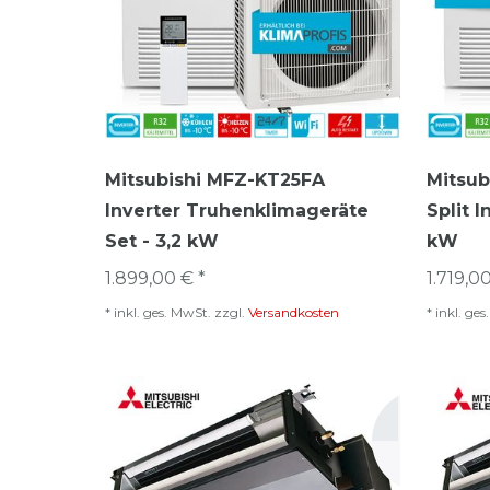
Mitsubishi MFZ-KT25FA
Mitsub
Inverter Truhenklimageräte
Split 
Set - 3,2 kW
kW
1.899,00 € *
1.719,00
*
inkl. ges. MwSt.
zzgl.
Versandkosten
*
inkl. ge