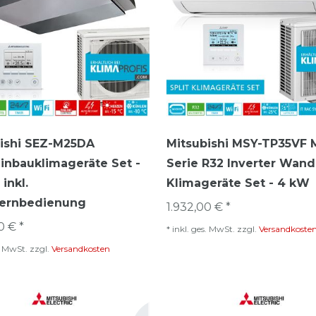
ishi SEZ-M25DA
Mitsubishi MSY-TP35VF 
inbauklimageräte Set -
Serie R32 Inverter Wand
inkl.
Klimageräte Set - 4 kW
fernbedienung
1.932,00 € *
0 € *
*
inkl. ges. MwSt.
zzgl.
Versandkoste
s. MwSt.
zzgl.
Versandkosten