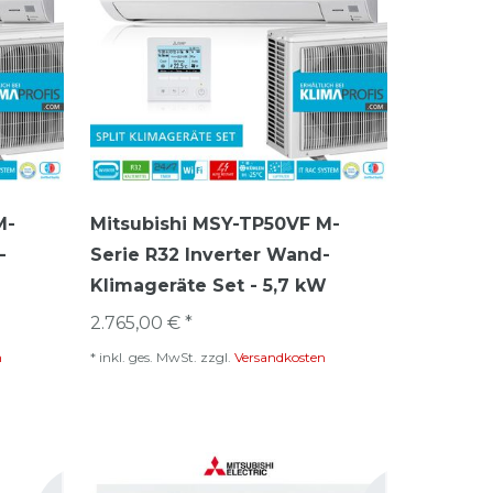
M-
Mitsubishi MSY-TP50VF M-
-
Serie R32 Inverter Wand-
Klimageräte Set - 5,7 kW
2.765,00 € *
n
*
inkl. ges. MwSt.
zzgl.
Versandkosten