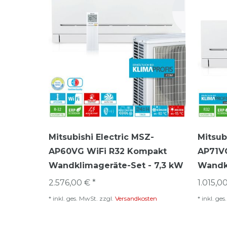
Mitsubishi Electric MSZ-
Mitsub
AP60VG WiFi R32 Kompakt
AP71VG
Wandklimageräte-Set - 7,3 kW
Wandkl
2.576,00 € *
1.015,00
*
inkl. ges. MwSt.
zzgl.
Versandkosten
*
inkl. ge