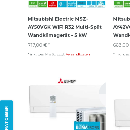
Mitsubishi Electric MSZ-
Mitsub
AY50VGK WiFi R32 Multi-Split
AY42VG
Wandklimagerät - 5 kW
Wandkl
717,00 € *
668,00 
*
inkl. ges. MwSt.
zzgl.
Versandkosten
*
inkl. ge
ZUM RATGEBER