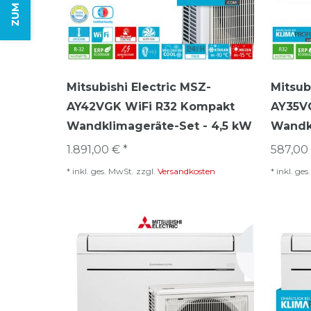
Mitsubishi Electric MSZ-
Mitsub
AY42VGK WiFi R32 Kompakt
AY35VG
Wandklimageräte-Set - 4,5 kW
Wandkl
1.891,00 € *
587,00 
*
inkl. ges. MwSt.
zzgl.
Versandkosten
*
inkl. ge