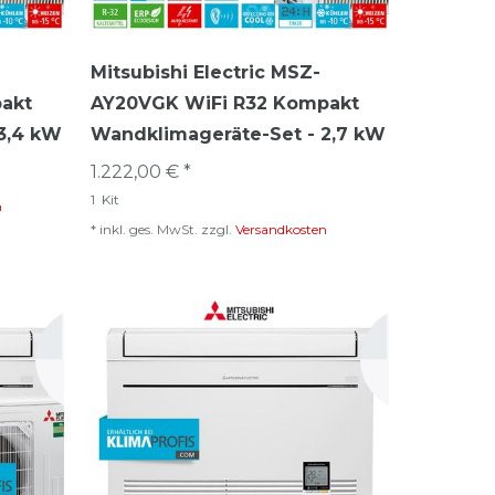
Mitsubishi Electric MSZ-
akt
AY20VGK WiFi R32 Kompakt
3,4 kW
Wandklimageräte-Set - 2,7 kW
1.222,00 € *
1
Kit
n
*
inkl. ges. MwSt.
zzgl.
Versandkosten