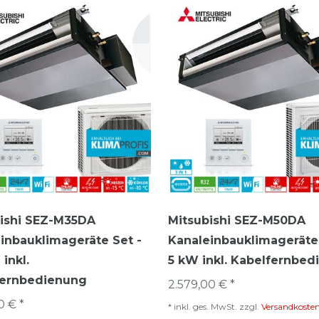
ishi SEZ-M35DA
Mitsubishi SEZ-M50DA
inbauklimageräte Set -
Kanaleinbauklimageräte 
inkl.
5 kW inkl. Kabelfernbe
fernbedienung
2.579,00 € *
0 € *
*
inkl. ges. MwSt.
zzgl.
Versandkoste