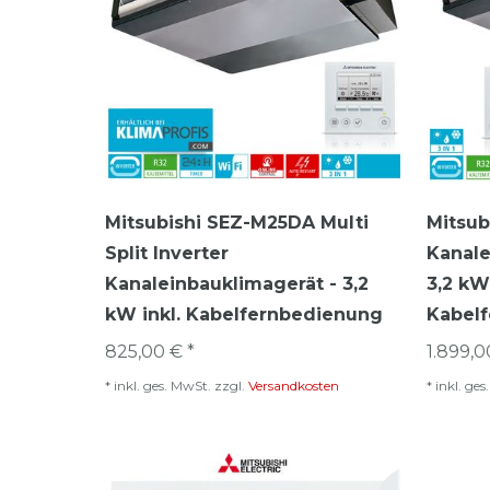
Mitsubishi SEZ-M25DA Multi
Mitsub
Split Inverter
Kanale
Kanaleinbauklimagerät - 3,2
3,2 kW 
kW inkl. Kabelfernbedienung
Kabel
825,00 € *
1.899,0
*
inkl. ges. MwSt.
zzgl.
Versandkosten
*
inkl. ge