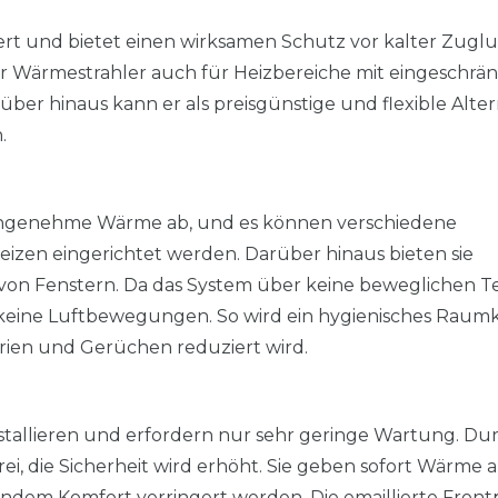
t und bietet einen wirksamen Schutz vor kalter Zugluf
er Wärmestrahler auch für Heizbereiche mit eingeschrä
über hinaus kann er als preisgünstige und flexible Alter
n.
angenehme Wärme ab, und es können verschiedene
zen eingerichtet werden. Darüber hinaus bieten sie
von Fenstern. Da das System über keine beweglichen Te
ht keine Luftbewegungen. So wird ein hygienisches Raum
terien und Gerüchen reduziert wird.
nstallieren und erfordern nur sehr geringe Wartung. Du
i, die Sicherheit wird erhöht. Sie geben sofort Wärme 
ndem Komfort verringert werden. Die emaillierte Front