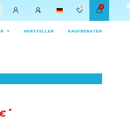
0
0
ÖR
HERSTELLER
KAUFBERATER
*
 €