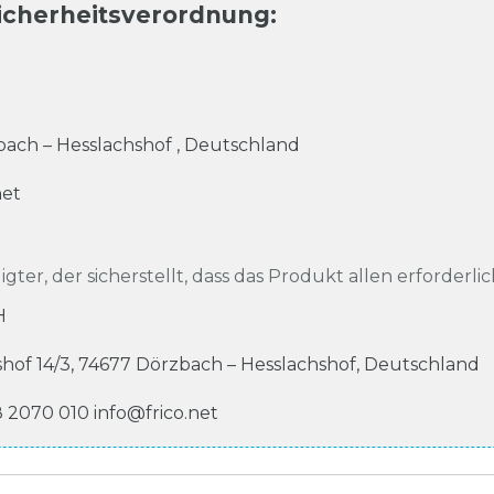
icherheitsverordnung
:
ach – Hesslachshof
,
Deutschland
net
igter, der sicherstellt, dass das Produkt allen erforderli
H
shof
14/3
,
74677
Dörzbach – Hesslachshof
,
Deutschland
8 2070 010
info@frico.net