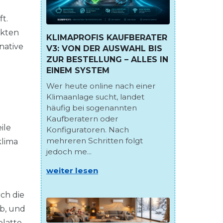
t.
nkten
KLIMAPROFIS KAUFBERATER
native
V3: VON DER AUSWAHL BIS
ZUR BESTELLUNG – ALLES IN
EINEM SYSTEM
Wer heute online nach einer
Klimaanlage sucht, landet
häufig bei sogenannten
Kaufberatern oder
ile
Konfiguratoren. Nach
mehreren Schritten folgt
klima
jedoch me...
weiter lesen
rch die
ab, und
platte