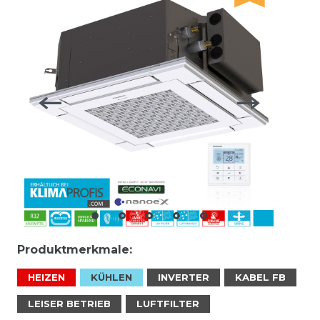
Produktmerkmale:
HEIZEN
KÜHLEN
INVERTER
KABEL FB
LEISER BETRIEB
LUFTFILTER