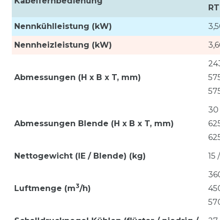
Kabelfernbedienung
RT
Nennkühlleistung (kW)
3,
Nennheizleistung (kW)
3,
24
Abmessungen (H x B x T, mm)
57
57
30
Abmessungen Blende (H x B x T, mm)
62
62
Nettogewicht (IE / Blende) (kg)
15 
360
3
Luftmenge
(m
/h)
450
57