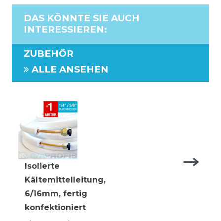
DAS KÖNNTE SIE AUCH
INTERESSIEREN
:
ZUBEHÖR
ALLE ANSEHEN
Isolierte
Kältemittelleitung,
6/16mm, fertig
konfektioniert