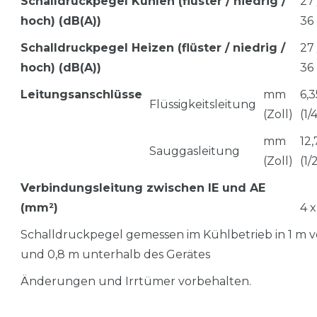
Schalldruckpegel Kühlen (flüster / niedrig /
27 
hoch) (dB(A))
36
Schalldruckpegel Heizen (flüster / niedrig /
27 
hoch) (dB(A))
36
Leitungsanschlüsse
mm
6,3
Flüssigkeitsleitung
(Zoll)
(1/
mm
12,
Sauggasleitung
(Zoll)
(1/
Verbindungsleitung zwischen IE und AE
(mm²)
4 x
Schalldruckpegel gemessen im Kühlbetrieb in 1 m v
und 0,8 m unterhalb des Gerätes
Änderungen und Irrtümer vorbehalten.