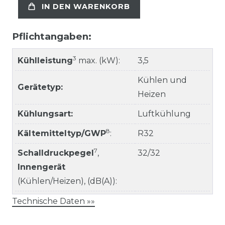
IN DEN WARENKORB
Pflichtangaben:
3
Kühlleistung
max. (kW):
3,5
Kühlen und
Gerätetyp:
Heizen
Kühlungsart:
Luftkühlung
8
Kältemitteltyp/GWP
:
R32
7
Schalldruckpegel
,
32/32
Innengerät
(Kühlen/Heizen), (dB(A)):
Technische Daten »»