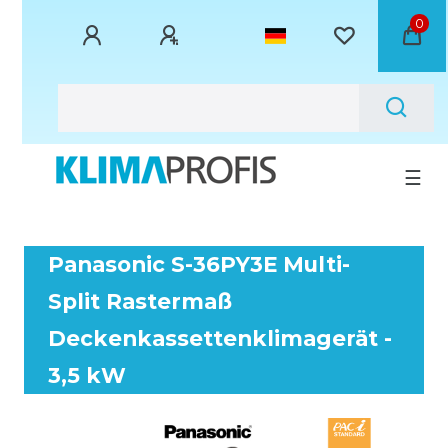
0
☰
Panasonic S-36PY3E Multi-
Split Rastermaß
Deckenkassettenklimagerät -
3,5 kW