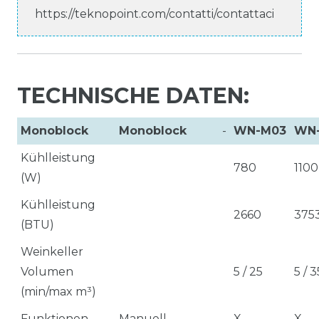
https://teknopoint.com/contatti/contattaci
TECHNISCHE DATEN:
Monoblock
Monoblock
-
WN-M03
WN
Kühlleistung
780
1100
(W)
Kühlleistung
2660
375
(BTU)
Weinkeller
Volumen
5 / 25
5 / 3
(min/max m³)
Funktionen
Manuell
X
X