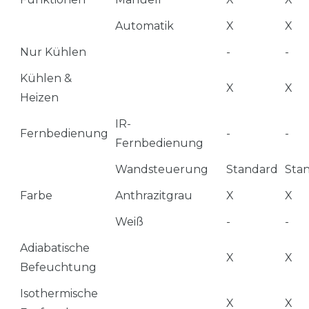
Automatik
X
X
Nur Kühlen
-
-
Kühlen &
X
X
Heizen
IR-
Fernbedienung
-
-
Fernbedienung
Wandsteuerung
Standard
Sta
Farbe
Anthrazitgrau
X
X
Weiß
-
-
Adiabatische
X
X
Befeuchtung
Isothermische
X
X