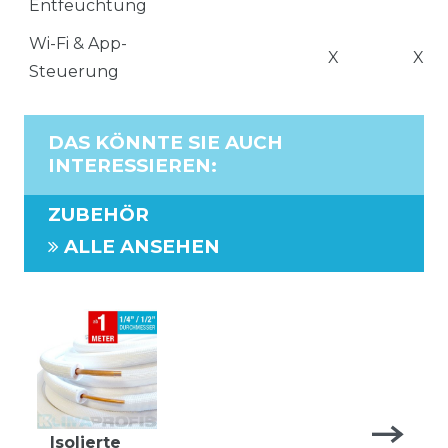
Entfeuchtung
Wi-Fi & App-
X
X
Steuerung
DAS KÖNNTE SIE AUCH
INTERESSIEREN
:
ZUBEHÖR
ALLE ANSEHEN
Isolierte