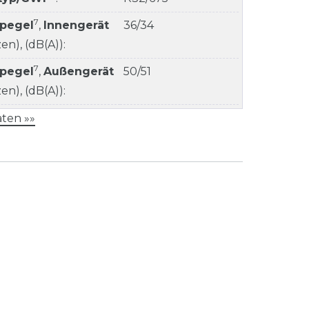
7
kpegel
,
Innengerät
36/34
n), (dB(A)):
7
kpegel
,
Außengerät
50/51
n), (dB(A)):
ten »»