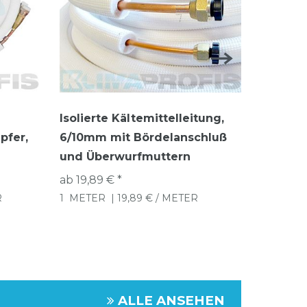
Isolierte Kältemittelleitung,
Isolier
pfer,
6/10mm mit Bördelanschluß
6/16mm,
und Überwurfmuttern
ab 28,56
1
METE
ab 19,89 € *
R
1
METER
| 19,89 € / METER
ALLE ANSEHEN