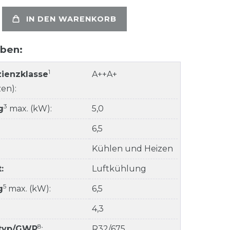
IN DEN WARENKORB
aben:
1
zienzklasse
A++A+
en):
3
g
max. (kW):
5,0
6,5
Kühlen und Heizen
:
Luftkühlung
5
g
max. (kW):
6,5
4,3
8
ltyp/GWP
:
R32/675