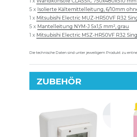
1 x
Wandkonsole CLASSIC 750x480x510 mm f
5 x
Isolierte Kältemittelleitung, 6/10mm o
1 x
Mitsubishi Electric MUZ-HR50VF R32 Sing
5 x
Mantelleitung NYM-J 5x1,5 mm², grau
1 x
Mitsubishi Electric MSZ-HR50VF R32 Sing
Die technische Daten sind unter jeweiligem Produkt zu ent
ZUBEHÖR