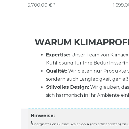
5.700,00 € *
1.699,0
WARUM KLIMAPROFI
Expertise:
Unser Team von Klimaexpe
Kühllösung für Ihre Bedürfnisse fi
Qualität:
Wir bieten nur Produkte v
sondern auch Langlebigkeit genieß
Stilvolles Design:
Wir glauben, dass
sich harmonisch in Ihr Ambiente ein
Hinweise:
1
Energieeffizienzklasse: Skala von A (am effizientesten) bis