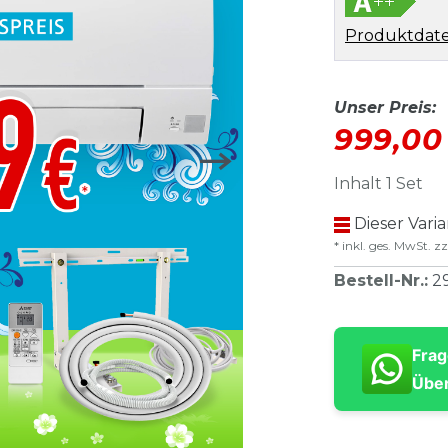
Produktdate
Unser Preis:
999,00
Inhalt
1
Set
Dieser Vari
* inkl. ges. MwSt. zz
Bestell-Nr.
:
2
Frag
Über