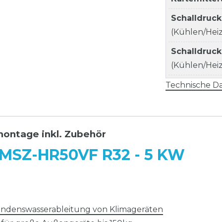
Schalldruc
(Kühlen/Heize
Schalldruc
(Kühlen/Heize
Technische Da
montage inkl. Zubehör
 MSZ-HR50VF R32 - 5 KW
Kondenswasserableitung von Klimageräten