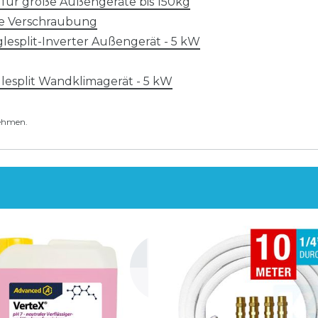
ür große Außengeräte bis 150kg
hne Verschraubung
lesplit-Inverter Außengerät - 5 kW
lesplit Wandklimagerät - 5 kW
nehmen.