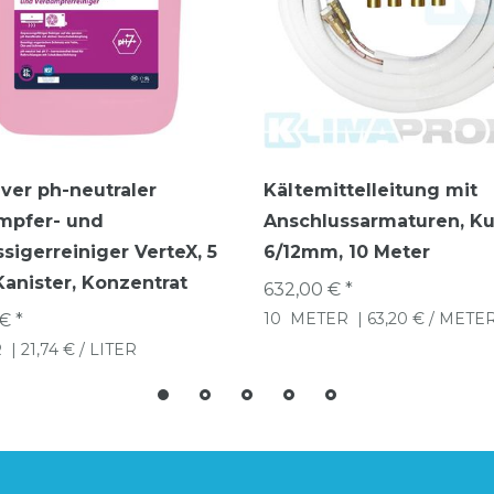
ver ph-neutraler
Kältemittelleitung mit
mpfer- und
Anschlussarmaturen, Ku
ssigerreiniger VerteX, 5
6/12mm, 10 Meter
 Kanister, Konzentrat
632,00 € *
10
METER
| 63,20 € / METE
€ *
R
| 21,74 € / LITER