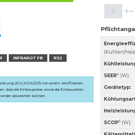
Pflichtang
Energieeffi
(Kühlen/Heiz
R
INFRAROT FB
R32
Kühlleistun
4
SEER
(W):
dnung (EU) 2024/2215 von einem zertifizierten
Gerätetyp:
en, dass die Einbaupreise, sowie die Einbauzeiten
einander abweichen können.
Kühlungsart
Heizleistun
6
SCOP
(W):
Kältemitte