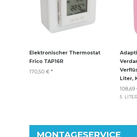
Elektronischer Thermostat
Adapti
Frico TAP16R
Verda
Verflü
170,50 € *
Liter,
108,69 
5
LITE
MONTAGESERVICE