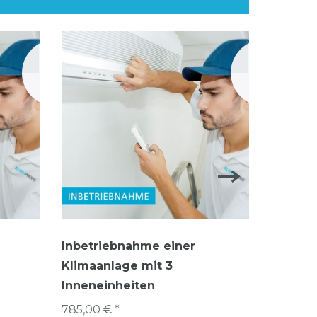
Inbetriebnahme einer
Inbetr
Klimaanlage mit 3
Klimaan
Inneneinheiten
Innenei
785,00 € *
650,00 €