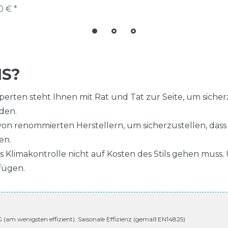
0 € *
S?
rten steht Ihnen mit Rat und Tat zur Seite, um sicherzu
nden.
on renommierten Herstellern, um sicherzustellen, dass 
en.
 Klimakontrolle nicht auf Kosten des Stils gehen muss. U
fügen.
 G (am wenigsten effizient). Saisonale Effizienz (gemäß EN14825)