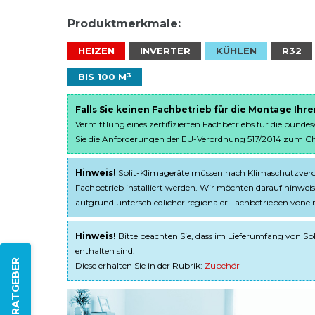
Produktmerkmale:
HEIZEN
INVERTER
KÜHLEN
R32
BIS 100 M³
Falls Sie keinen Fachbetrieb für die Montage Ihr
Vermittlung eines zertifizierten Fachbetriebs für die bunde
Sie die Anforderungen der EU-Verordnung 517/2014 zum Chem
Hinweis!
Split-Klimageräte müssen nach Klimaschutzveror
Fachbetrieb installiert werden. Wir möchten darauf hinweis
aufgrund unterschiedlicher regionaler Fachbetrieben von
Hinweis!
Bitte beachten Sie, dass im Lieferumfang von Spl
enthalten sind.
ZUM RATGEBER
Diese erhalten Sie in der Rubrik:
Zubehör