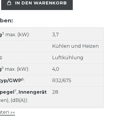
IN DEN WARENKORB
aben:
3
g
max. (kW):
3,7
Kühlen und Heizen
:
Luftkühlung
5
g
max. (kW):
4,0
8
ltyp/GWP
:
R32/675
7
kpegel
,
Innengerät
28
n), (dB(A)):
ten »»