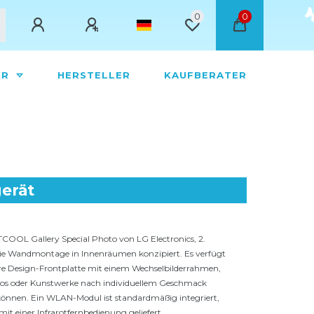
0
0
ÖR
HERSTELLER
KAUFBERATER
erät
COOL Gallery Special Photo von LG Electronics, 2.
 die Wandmontage in Innenräumen konzipiert. Es verfügt
re Design-Frontplatte mit einem Wechselbilderrahmen,
os oder Kunstwerke nach individuellem Geschmack
können. Ein WLAN-Modul ist standardmäßig integriert,
it einer Infrarotfernbedienung geliefert.