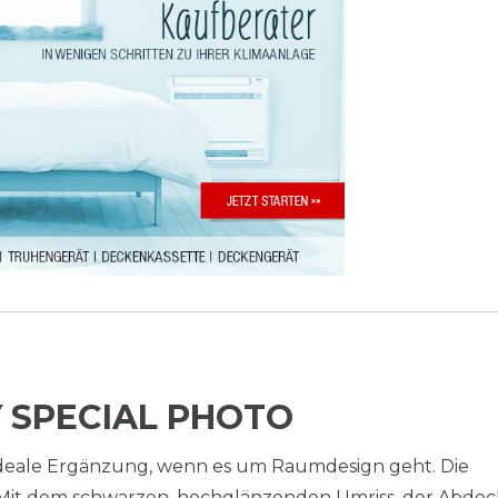
 SPECIAL PHOTO
deale Ergänzung, wenn es um Raumdesign geht. Die
s. Mit dem schwarzen, hochglänzenden Umriss, der Abde