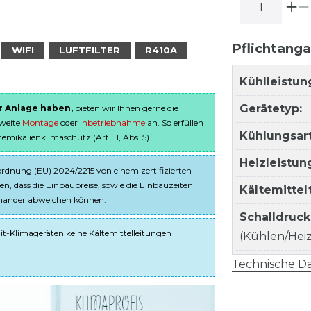
Pflichtang
WIFI
LUFTFILTER
R410A
Kühlleistun
Gerätetyp:
er Anlage haben,
bieten wir Ihnen gerne die
sweite
Montage
oder
Inbetriebnahme
an. So erfüllen
Kühlungsart
ikalienklimaschutz (Art. 11, Abs. 5).
Heizleistun
dnung (EU) 2024/2215 von einem zertifizierten
en, dass die Einbaupreise, sowie die Einbauzeiten
Kältemitte
einander abweichen können.
Schalldruc
it-Klimageräten keine Kältemittelleitungen
(Kühlen/Heize
Technische Da