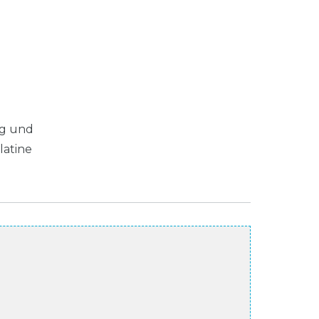
ng und
latine