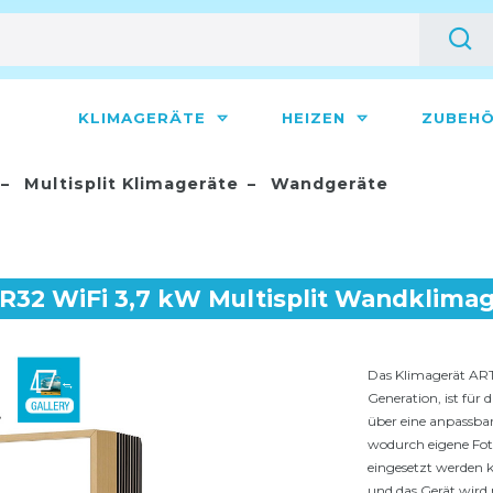
KLIMAGERÄTE
HEIZEN
ZUBEH
Multisplit Klimageräte
Wandgeräte
R32 WiFi 3,7 kW Multisplit Wandklimag
Das Klimagerät ART
Generation, ist für
über eine anpassba
wodurch eigene Fot
eingesetzt werden 
und das Gerät wird m