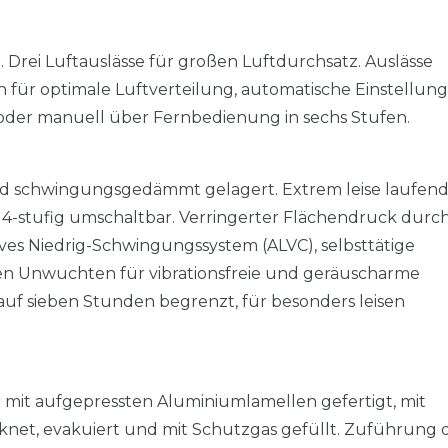
 Drei Luftauslässe für großen Luftdurchsatz. Auslässe
n für optimale Luftverteilung, automatische Einstellung
oder manuell über Fernbedienung in sechs Stufen.
und schwingungsgedämmt gelagert. Extrem leise laufen
4-stufig umschaltbar. Verringerter Flächendruck durc
ves Niedrig-Schwingungssystem (ALVC), selbsttätige
n Unwuchten für vibrationsfreie und geräuscharme
f sieben Stunden begrenzt, für besonders leisen
r mit aufgepressten Aluminiumlamellen gefertigt, mit
cknet, evakuiert und mit Schutzgas gefüllt. Zuführung 