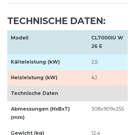
TECHNISCHE DATEN:
Modell
CL7000iU W
26 E
Kälteleistung (kW)
2,5
Heizleistung (kW)
4,1
Technische Daten
Abmessungen (HxBxT)
308x909x255
(mm)
Gewicht (kg)
12,4