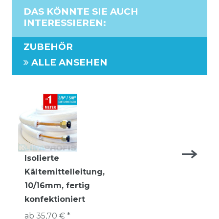
DAS KÖNNTE SIE AUCH
INTERESSIEREN
:
ZUBEHÖR
ALLE ANSEHEN
Isolierte
Kältemittelleitung,
10/16mm, fertig
konfektioniert
ab 35,70 € *