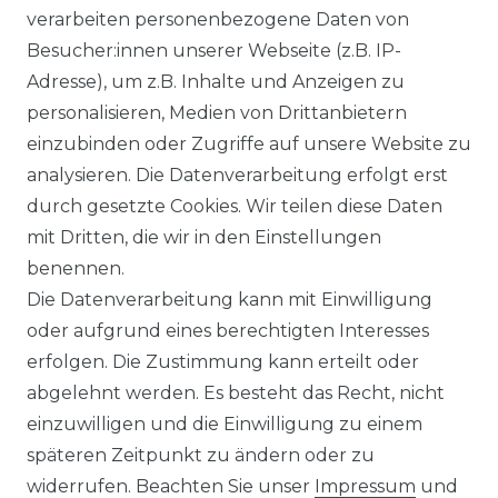
verarbeiten personenbezogene Daten von
Besucher:innen unserer Webseite (z.B. IP-
KLIMA- UND UMWELTSCHUTZ
Adresse), um z.B. Inhalte und Anzeigen zu
personalisieren, Medien von Drittanbietern
LEXIKON
einzubinden oder Zugriffe auf unsere Website zu
UNTERNEHMEN
analysieren. Die Datenverarbeitung erfolgt erst
durch gesetzte Cookies. Wir teilen diese Daten
ÜBER UNS
mit Dritten, die wir in den Einstellungen
benennen.
MAGAZIN
Die Datenverarbeitung kann mit Einwilligung
oder aufgrund eines berechtigten Interesses
HERSTELLER
erfolgen. Die Zustimmung kann erteilt oder
abgelehnt werden. Es besteht das Recht, nicht
REFERENZEN
einzuwilligen und die Einwilligung zu einem
späteren Zeitpunkt zu ändern oder zu
widerrufen. Beachten Sie unser
Impressum
und