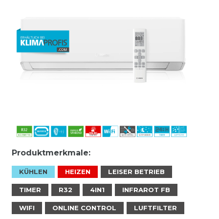
Produktmerkmale:
KÜHLEN
HEIZEN
LEISER BETRIEB
TIMER
R32
4IN1
INFRAROT FB
WIFI
ONLINE CONTROL
LUFTFILTER