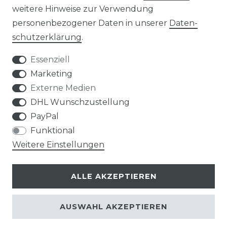
weitere Hinweise zur Verwendung
personenbezogener Daten in unserer
Daten­
Widerrufs­recht
schutz­erklärung
.
Essenziell
Marketing
Externe Medien
Kontakt
VERTRAG WIDERRUFEN
DHL Wunschzustellung
PayPal
Funktional
Weitere Einstellungen
Klimaprofis GmbH & Co. KG
ALLE AKZEPTIEREN
Design & supervision by MILLER
© Copyright 2026 | Alle Rechte vorbehalten.
AUSWAHL AKZEPTIEREN